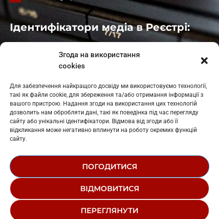
Ідентифікатори медіа в Реєстрі:
Івано-Франківськ
: L11-00661
Згода на використання
Калуш
: L11-01410
cookies
Рогатин
: L11-01801
Яблуниця
: L11-01720
Для забезпечення найкращого досвіду ми використовуємо технології,
Косів: L11-01805
такі як файли cookie, для збереження та/або отримання інформації з
Гарасимів: L11-02274
вашого пристрою. Надання згоди на використання цих технологій
дозволить нам обробляти дані, такі як поведінка під час перегляду
сайту або унікальні ідентифікатори. Відмова від згоди або її
відкликання може негативно вплинути на роботу окремих функцій
сайту.
ПОГОДИТИСЯ
© 1995-2026 РК «ЗАХІДНИЙ ПОЛЮС»
ВІДМОВИТИСЯ
ЛОГОТИП
РЕДАКЦІЙНИЙ СТАТУТ
ПЕРЕГЛЯНУТИ
СТРУКТУРА ВЛАСНОСТІ