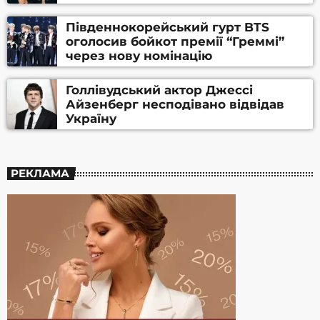
Південнокорейський гурт BTS
оголосив бойкот премії “Греммі”
через нову номінацію
Голлівудський актор Джессі
Айзенберг несподівано відвідав
Україну
РЕКЛАМА