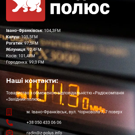
Івано-Франківськ
: 104,3FM
Калуш
: 105,5FM
Рогатин
: 97,5FM
Яблуниця
: 92,4FM
Косів: 101,4FM
Городенка: 99,0 FM
Наші контакти:
Товариство з обмеженою відповідальністю «Радіокомпанія
«Західний полюс»
м. Івано-Франківськ, вул. Чорновола 7, 7 поверх
+38 050 433 06 06
radio@z-polus.info