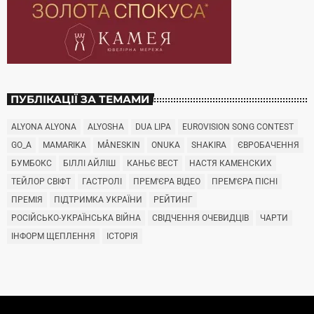
ПУБЛІКАЦІЇ ЗА ТЕМАМИ
ALYONA ALYONA
ALYOSHA
DUA LIPA
EUROVISION SONG CONTEST
GO_A
MAMARIKA
MÅNESKIN
ONUKA
SHAKIRA
ЄВРОБАЧЕННЯ
БУМБОКС
БІЛЛІ АЙЛІШ
КАНЬЄ ВЕСТ
НАСТЯ КАМЕНСКИХ
ТЕЙЛОР СВІФТ
ГАСТРОЛІ
ПРЕМ'ЄРА ВІДЕО
ПРЕМ'ЄРА ПІСНІ
ПРЕМІЯ
ПІДТРИМКА УКРАЇНИ
РЕЙТИНГ
РОСІЙСЬКО-УКРАЇНСЬКА ВІЙНА
СВІДЧЕННЯ ОЧЕВИДЦІВ
ЧАРТИ
ІНФОРМ ЩЕПЛЕННЯ
ІСТОРІЯ