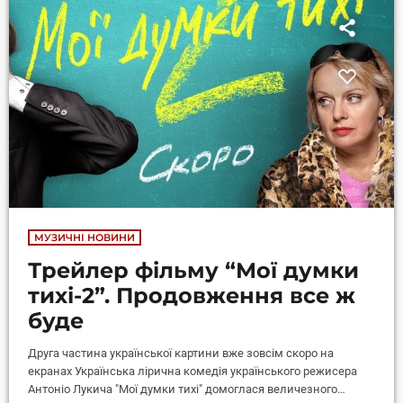
МУЗИЧНІ НОВИНИ
Трейлер фільму “Мої думки
тихі-2”. Продовження все ж
буде
Друга частина української картини вже зовсім скоро на
екранах Українська лірична комедія українського режисера
Антоніо Лукича "Мої думки тихі" домоглася величезного