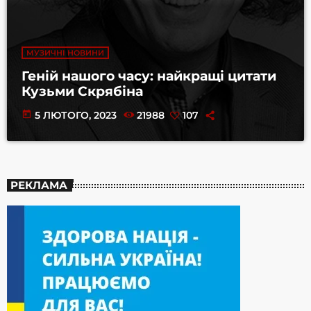
МУЗИЧНІ НОВИНИ
Геній нашого часу: найкращі цитати
Кузьми Скрябіна
today
5 ЛЮТОГО, 2023
21988
107
РЕКЛАМА