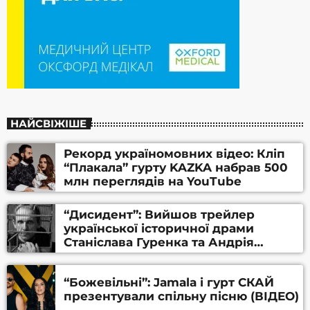
НАЙСВІЖІШЕ
Рекорд україномовних відео: Кліп
“Плакала” гурту KAZKA набрав 500
млн переглядів на YouTube
“Дисидент”: Вийшов трейлер
української історичної драми
Станіслава Гуренка та Андрія
Алфьорова (ВІДЕО)
“Божевільні”: Jamala і гурт СКАЙ
презентували спільну пісню (ВІДЕО)