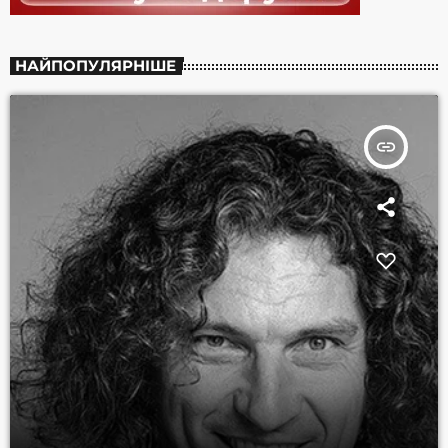
НАЙПОПУЛЯРНІШЕ
insert_link