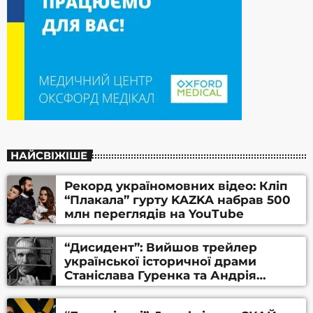
НАЙСВІЖІШЕ
Рекорд україномовних відео: Кліп
“Плакала” гурту KAZKA набрав 500
млн переглядів на YouTube
“Дисидент”: Вийшов трейлер
української історичної драми
Станіслава Гуренка та Андрія
Алфьорова (ВІДЕО)