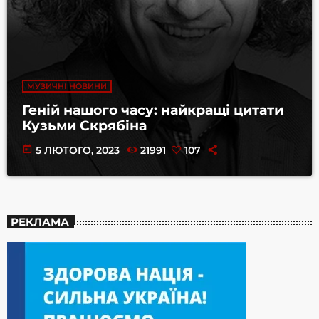
МУЗИЧНІ НОВИНИ
Геній нашого часу: найкращі цитати
Кузьми Скрябіна
today
5 ЛЮТОГО, 2023
21991
107
РЕКЛАМА