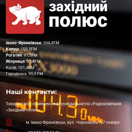
Івано-Франківськ
: 104,3FM
Калуш
: 105,5FM
Рогатин
: 97,5FM
Яблуниця
: 92,4FM
Косів: 101,4FM
Городенка: 99,0 FM
Наші контакти:
Товариство з обмеженою відповідальністю «Радіокомпанія
«Західний полюс»
м. Івано-Франківськ, вул. Чорновола 7, 7 поверх