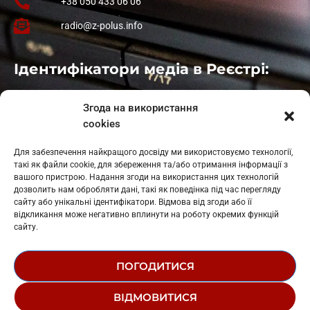
+38 050 433 06 06
radio@z-polus.info
Ідентифікатори медіа в Реєстрі:
Івано-Франківськ
: L11-00661
Згода на використання
Калуш
: L11-01410
cookies
Рогатин
: L11-01801
Яблуниця
: L11-01720
Для забезпечення найкращого досвіду ми використовуємо технології,
Косів: L11-01805
такі як файли cookie, для збереження та/або отримання інформації з
Гарасимів: L11-02274
вашого пристрою. Надання згоди на використання цих технологій
дозволить нам обробляти дані, такі як поведінка під час перегляду
сайту або унікальні ідентифікатори. Відмова від згоди або її
відкликання може негативно вплинути на роботу окремих функцій
сайту.
ПОГОДИТИСЯ
© 1995-2026 РК «ЗАХІДНИЙ ПОЛЮС»
ВІДМОВИТИСЯ
ЛОГОТИП