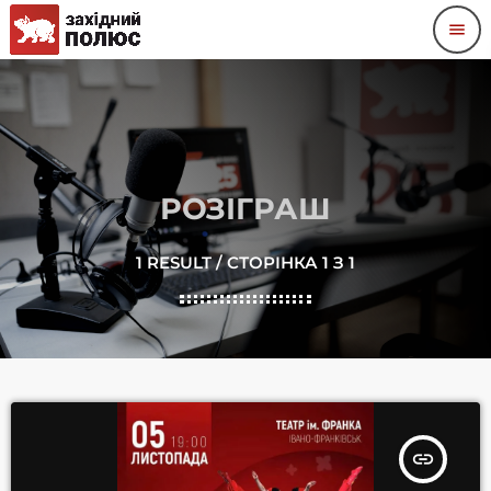
menu
РОЗІГРАШ
1 RESULT / СТОРІНКА 1 З 1
insert_link