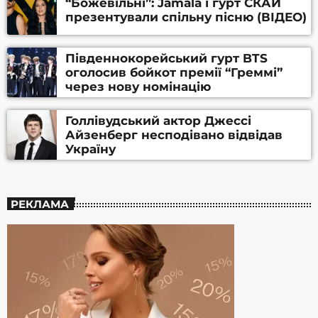
“Божевільні”: Jamala і гурт СКАЙ
презентували спільну пісню (ВІДЕО)
Південнокорейський гурт BTS
оголосив бойкот премії “Греммі”
через нову номінацію
Голлівудський актор Джессі
Айзенберг несподівано відвідав
Україну
РЕКЛАМА