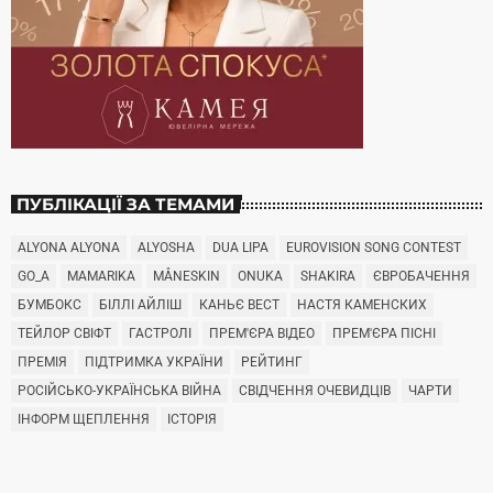
ПУБЛІКАЦІЇ ЗА ТЕМАМИ
ALYONA ALYONA
ALYOSHA
DUA LIPA
EUROVISION SONG CONTEST
GO_A
MAMARIKA
MÅNESKIN
ONUKA
SHAKIRA
ЄВРОБАЧЕННЯ
БУМБОКС
БІЛЛІ АЙЛІШ
КАНЬЄ ВЕСТ
НАСТЯ КАМЕНСКИХ
ТЕЙЛОР СВІФТ
ГАСТРОЛІ
ПРЕМ'ЄРА ВІДЕО
ПРЕМ'ЄРА ПІСНІ
ПРЕМІЯ
ПІДТРИМКА УКРАЇНИ
РЕЙТИНГ
РОСІЙСЬКО-УКРАЇНСЬКА ВІЙНА
СВІДЧЕННЯ ОЧЕВИДЦІВ
ЧАРТИ
ІНФОРМ ЩЕПЛЕННЯ
ІСТОРІЯ