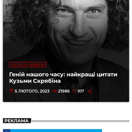
МУЗИЧНІ НОВИНИ
Геній нашого часу: найкращі цитати
Кузьми Скрябіна
today
5 ЛЮТОГО, 2023
21986
107
РЕКЛАМА