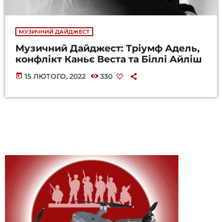
МУЗИЧНИЙ ДАЙДЖЕСТ
Музичний Дайджест: Тріумф Адель,
конфлікт Каньє Веста та Біллі Айліш
today
15 ЛЮТОГО, 2022
330