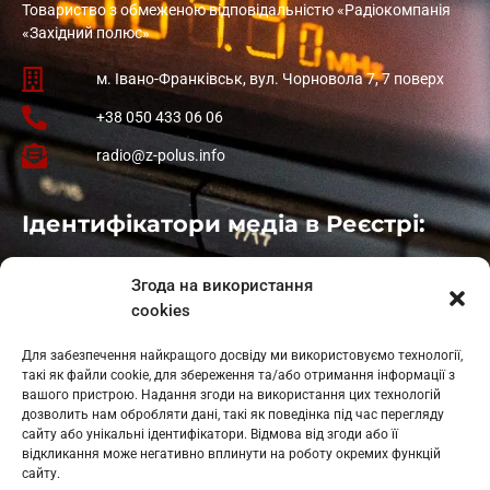
Товариство з обмеженою відповідальністю «Радіокомпанія
«Західний полюс»
м. Івано-Франківськ, вул. Чорновола 7, 7 поверх
+38 050 433 06 06
radio@z-polus.info
Ідентифікатори медіа в Реєстрі:
Івано-Франківськ
: L11-00661
Згода на використання
Калуш
: L11-01410
cookies
Рогатин
: L11-01801
Яблуниця
: L11-01720
Для забезпечення найкращого досвіду ми використовуємо технології,
Косів: L11-01805
такі як файли cookie, для збереження та/або отримання інформації з
Гарасимів: L11-02274
вашого пристрою. Надання згоди на використання цих технологій
дозволить нам обробляти дані, такі як поведінка під час перегляду
сайту або унікальні ідентифікатори. Відмова від згоди або її
відкликання може негативно вплинути на роботу окремих функцій
сайту.