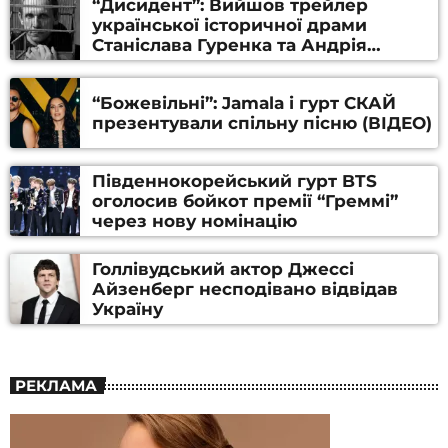
“Дисидент”: Вийшов трейлер
української історичної драми
Станіслава Гуренка та Андрія
Алфьорова (ВІДЕО)
“Божевільні”: Jamala і гурт СКАЙ
презентували спільну пісню (ВІДЕО)
Південнокорейський гурт BTS
оголосив бойкот премії “Греммі”
через нову номінацію
Голлівудський актор Джессі
Айзенберг несподівано відвідав
Україну
РЕКЛАМА