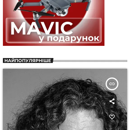
НАЙПОПУЛЯРНІШЕ
insert_link