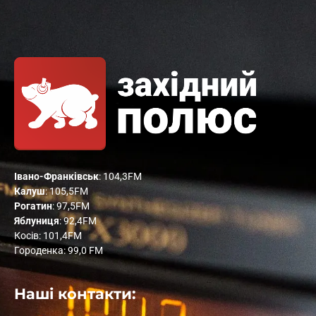
Івано-Франківськ
: 104,3FM
Калуш
: 105,5FM
Рогатин
: 97,5FM
Яблуниця
: 92,4FM
Косів: 101,4FM
Городенка: 99,0 FM
Наші контакти: