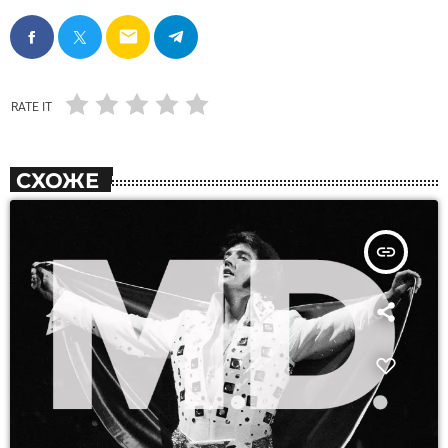
email
RATE IT
СХОЖЕ
insert_link