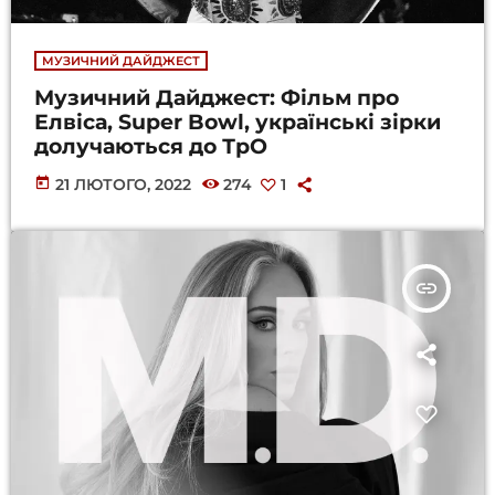
МУЗИЧНИЙ ДАЙДЖЕСТ
Музичний Дайджест: Фільм про
Елвіса, Super Bowl, українські зірки
долучаються до ТрО
today
21 ЛЮТОГО, 2022
274
1
insert_link