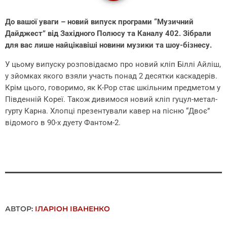
До вашої уваги – новий випуск програми “Музичний
Дайджест” від Західного Полюсу та Каналу 402. Зібрали
для вас лише найцікавіші новини музики та шоу-бізнесу.
У цьому випуску розповідаємо про новий кліп Біллі Айліш,
у зйомках якого взяли участь понад 2 десятки каскадерів.
Крім цього, говоримо, як K-Pop стає шкільним предметом у
Південній Кореї. Також дивимося новий кліп гуцул-метал-
гурту Карна. Хлопці презентували кавер на пісню “Двоє”
відомого в 90-х дуету Фантом-2.
АВТОР:
ІЛАРІОН ІВАНЕНКО