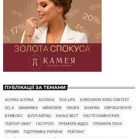
ПУБЛІКАЦІЇ ЗА ТЕМАМИ
ALYONA ALYONA
ALYOSHA
DUA LIPA
EUROVISION SONG CONTEST
GO_A
MAMARIKA
MÅNESKIN
ONUKA
SHAKIRA
ЄВРОБАЧЕННЯ
БУМБОКС
БІЛЛІ АЙЛІШ
КАНЬЄ ВЕСТ
НАСТЯ КАМЕНСКИХ
ТЕЙЛОР СВІФТ
ГАСТРОЛІ
ПРЕМ'ЄРА ВІДЕО
ПРЕМ'ЄРА ПІСНІ
ПРЕМІЯ
ПІДТРИМКА УКРАЇНИ
РЕЙТИНГ