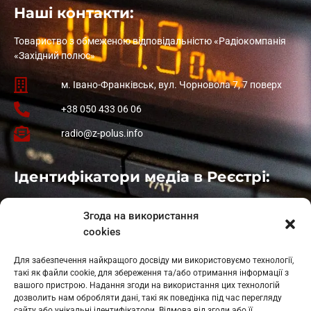
Наші контакти:
Товариство з обмеженою відповідальністю «Радіокомпанія
«Західний полюс»
м. Івано-Франківськ, вул. Чорновола 7, 7 поверх
+38 050 433 06 06
radio@z-polus.info
Ідентифікатори медіа в Реєстрі:
Івано-Франківськ
: L11-00661
Згода на використання
Калуш
: L11-01410
cookies
Рогатин
: L11-01801
Яблуниця
: L11-01720
Для забезпечення найкращого досвіду ми використовуємо технології,
Косів: L11-01805
такі як файли cookie, для збереження та/або отримання інформації з
Гарасимів: L11-02274
вашого пристрою. Надання згоди на використання цих технологій
дозволить нам обробляти дані, такі як поведінка під час перегляду
сайту або унікальні ідентифікатори. Відмова від згоди або її