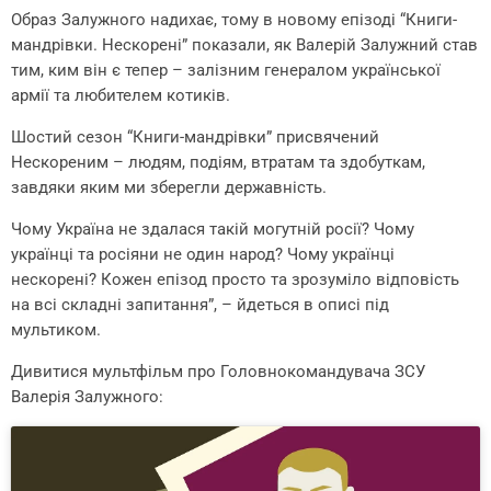
Образ Залужного надихає, тому в новому епізоді “Книги-
мандрівки. Нескорені” показали, як Валерій Залужний став
тим, ким він є тепер – залізним генералом української
армії та любителем котиків.
Шостий сезон “Книги-мандрівки” присвячений
Нескореним – людям, подіям, втратам та здобуткам,
завдяки яким ми зберегли державність.
Чому Україна не здалася такій могутній росії? Чому
українці та росіяни не один народ? Чому українці
нескорені? Кожен епізод просто та зрозуміло відповість
на всі складні запитання”, – йдеться в описі під
мультиком.
Дивитися мультфільм про Головнокомандувача ЗСУ
Валерія Залужного: