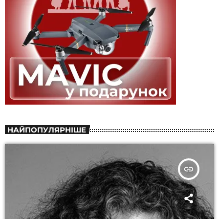
НАЙПОПУЛЯРНІШЕ
insert_link