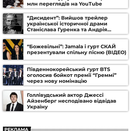
млн переглядів на YouTube
“Дисидент”: Вийшов трейлер
української історичної драми
Станіслава Гуренка та Андрія
Алфьорова (ВІДЕО)
“Божевільні”: Jamala і гурт СКАЙ
презентували спільну пісню (ВІДЕО)
Південнокорейський гурт BTS
оголосив бойкот премії “Греммі”
через нову номінацію
Голлівудський актор Джессі
Айзенберг несподівано відвідав
Україну
РЕКЛАМА