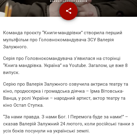
share
email
Команда проєкту “Книги-мандрівки” створила перший
мультфільм про Головнокомандувача ЗСУ Валерія
Залужного.
Серія про Головнокомандувача з’явилася на сторінці
“Книга мандрівка. Україна” на Youtube. Загалом, це вже 8
випуск.
Серію про Валерія Залужного озвучила актриса театру та
кіно, продюсерка і громадська діячка – Ірма Вітовська-
Ванца, у ролі України – народний артист, актор театру та
кіно Остап Ступка.
“За нами правда. З нами Бог. І Перемога буде за нами!” –
сказав Валерій Залужний 24 лютого, коли російські танки з
усіх боків посунули на українські землі.