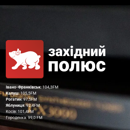
Івано-Франківськ
: 104,3FM
Калуш
: 105,5FM
Рогатин
: 97,5FM
Яблуниця
: 92,4FM
Косів: 101,4FM
Городенка: 99,0 FM