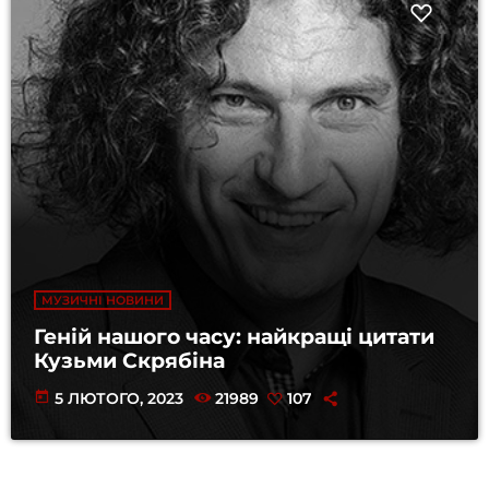
МУЗИЧНІ НОВИНИ
Геній нашого часу: найкращі цитати
Кузьми Скрябіна
today
5 ЛЮТОГО, 2023
21989
107