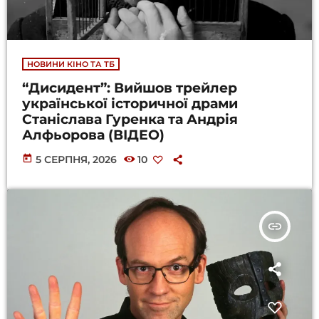
НОВИНИ КІНО ТА ТБ
“Дисидент”: Вийшов трейлер
української історичної драми
Станіслава Гуренка та Андрія
Алфьорова (ВІДЕО)
today
5 СЕРПНЯ, 2026
10
insert_link