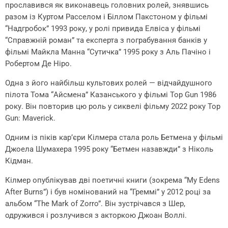
прославився як виконавець головних ролей, знявшись
разом із Куртом Расселом і Біллом Пакстоном у фільмі
“Надгробок” 1993 року, у ролі привида Елвіса у фільмі
“Справжній роман” та експерта з пограбування банків у
фільмі Майкла Манна “Сутичка” 1995 року з Аль Пачіно і
Робертом Де Ніро.
Одна з його найбільш культових ролей — відчайдушного
пілота Тома “Айсмена” Казанського у фільмі Top Gun 1986
року. Він повторив цю роль у сиквелі фільму 2022 року Top
Gun: Maverick.
Одним із піків кар’єри Кілмера стала роль Бетмена у фільмі
Джоела Шумахера 1995 року “Бетмен назавжди” з Ніколь
Кідман.
Кілмер опублікував дві поетичні книги (зокрема “My Edens
After Burns”) і був номінований на “Греммі” у 2012 році за
альбом “The Mark of Zorro”. Він зустрічався з Шер,
одружився і розлучився з акторкою Джоан Воллі.