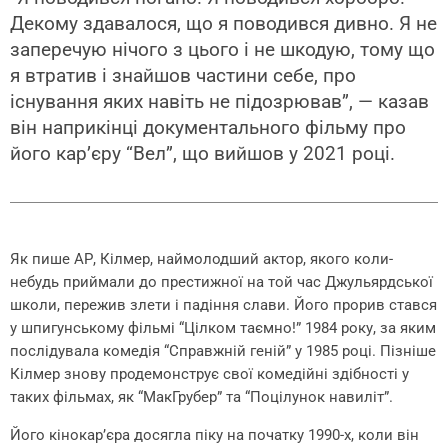
Декому здавалося, що я поводився дивно. Я не
заперечую нічого з цього і не шкодую, тому що
я втратив і знайшов частини себе, про
існування яких навіть не підозрював”, — казав
він наприкінці документального фільму про
його кар’єру “Вел”, що вийшов у 2021 році.
Як пише АР, Кілмер, наймолодший актор, якого коли-
небудь приймали до престижної на той час Джульярдської
школи, пережив злети і падіння слави. Його прорив стався
у шпигунському фільмі “Цілком таємно!” 1984 року, за яким
послідувала комедія “Справжній геній” у 1985 році. Пізніше
Кілмер знову продемонструє свої комедійні здібності у
таких фільмах, як “МакГрубер” та “Поцілунок навиліт”.
Його кінокар’єра досягла піку на початку 1990-х, коли він