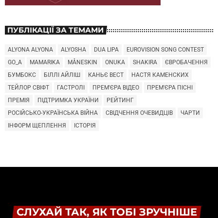
ПУБЛІКАЦІЇ ЗА ТЕМАМИ
ALYONA ALYONA
ALYOSHA
DUA LIPA
EUROVISION SONG CONTEST
GO_A
MAMARIKA
MÅNESKIN
ONUKA
SHAKIRA
ЄВРОБАЧЕННЯ
БУМБОКС
БІЛЛІ АЙЛІШ
КАНЬЄ ВЕСТ
НАСТЯ КАМЕНСКИХ
ТЕЙЛОР СВІФТ
ГАСТРОЛІ
ПРЕМ'ЄРА ВІДЕО
ПРЕМ'ЄРА ПІСНІ
ПРЕМІЯ
ПІДТРИМКА УКРАЇНИ
РЕЙТИНГ
РОСІЙСЬКО-УКРАЇНСЬКА ВІЙНА
СВІДЧЕННЯ ОЧЕВИДЦІВ
ЧАРТИ
ІНФОРМ ЩЕПЛЕННЯ
ІСТОРІЯ
СЛУХАЙ ТАК, ЯК ТОБІ ЗРУЧНІШЕ