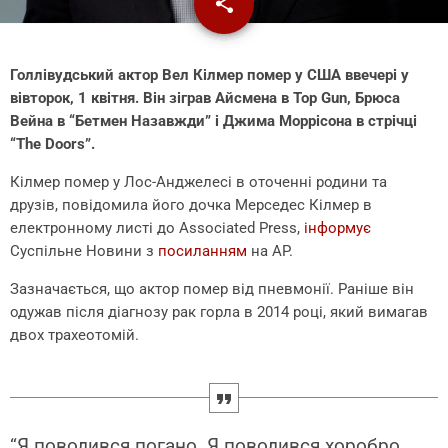
share
email
Голлівудський актор Вел Кілмер помер у США ввечері у
вівторок, 1 квітня. Він
зіграв Айсмена в Top Gun, Брюса
Вейна в “Бетмен Назавжди” і Джима Моррісона в стрічці
“The Doors”.
Кілмер помер у Лос-Анджелесі в оточенні родини та
друзів, повідомила його дочка Мерседес Кілмер в
електронному листі до Associated Press,
інформує
Суспільне Новини з
посиланням
на AP.
Зазначається, що актор помер від пневмонії. Раніше він
одужав після діагнозу рак горла в 2014 році, який вимагав
двох трахеотомій.
“Я поводився погано. Я поводився хоробро.