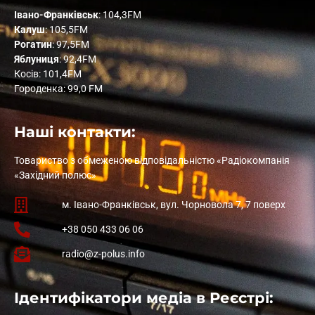
Івано-Франківськ
: 104,3FM
Калуш
: 105,5FM
Рогатин
: 97,5FM
Яблуниця
: 92,4FM
Косів: 101,4FM
Городенка: 99,0 FM
Наші контакти:
Товариство з обмеженою відповідальністю «Радіокомпанія
«Західний полюс»
м. Івано-Франківськ, вул. Чорновола 7, 7 поверх
+38 050 433 06 06
radio@z-polus.info
Ідентифікатори медіа в Реєстрі: