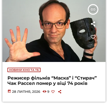
insert_link
НОВИНИ КІНО ТА ТБ
Режисер фільмів “Маска” і “Стирач”
Чак Рассел помер у віці 74 років
today
28 ЛИПНЯ, 2026
9