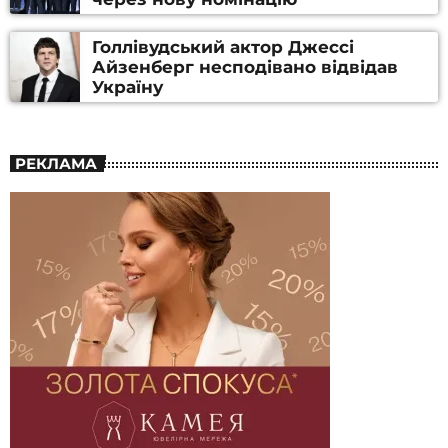
Голлівудський актор Джессі
Айзенберг несподівано відвідав
Україну
РЕКЛАМА