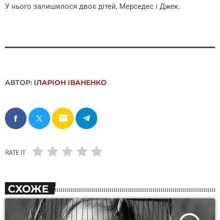
У нього залишилося двоє дітей, Мерседес і Джек.
АВТОР:
ІЛАРІОН ІВАНЕНКО
email
RATE IT
СХОЖЕ