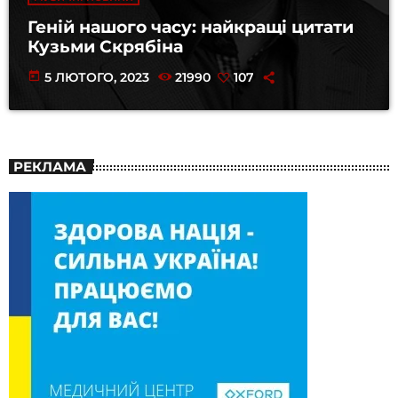
Геній нашого часу: найкращі цитати
Кузьми Скрябіна
today
5 ЛЮТОГО, 2023
21990
107
РЕКЛАМА