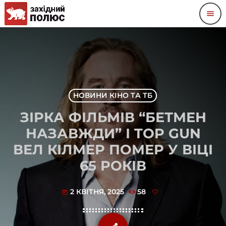
menu
НОВИНИ КІНО ТА ТБ
ЗІРКА ФІЛЬМІВ “БЕТМЕН
НАЗАВЖДИ” І TOP GUN
ВЕЛ КІЛМЕР ПОМЕР У ВІЦІ
65 РОКІВ
2 КВІТНЯ, 2025
58
today