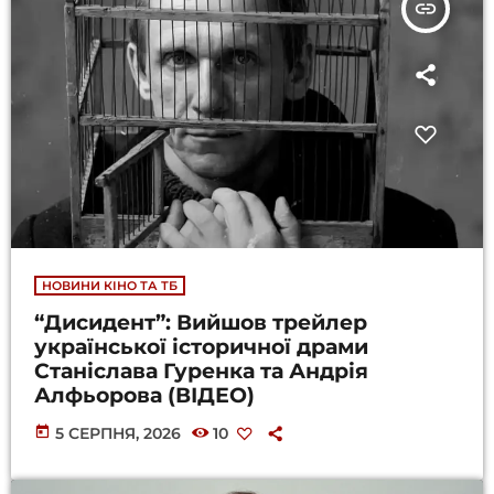
insert_link
НОВИНИ КІНО ТА ТБ
“Дисидент”: Вийшов трейлер
української історичної драми
Станіслава Гуренка та Андрія
Алфьорова (ВІДЕО)
today
5 СЕРПНЯ, 2026
10