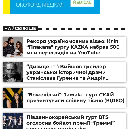
НАЙСВІЖІШЕ
Рекорд україномовних відео: Кліп
“Плакала” гурту KAZKA набрав 500
млн переглядів на YouTube
“Дисидент”: Вийшов трейлер
української історичної драми
Станіслава Гуренка та Андрія
Алфьорова (ВІДЕО)
“Божевільні”: Jamala і гурт СКАЙ
презентували спільну пісню (ВІДЕО)
Південнокорейський гурт BTS
оголосив бойкот премії “Греммі”
через нову номінацію