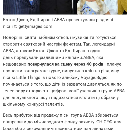
Eлтон Джон, Ед Ширан і ABBA презентували різдвяні
пісні
© gettyimages.com
Новорічні свята наближаються, і музиканти готуються
створити святковий настрій фанатам. Так, легендарні
ABBA, а також Елтон Джон та Ед Ширан в один
день порадували різдвяними кліпами.ABBA, яка
нещодавно
повернулася на сцену через 40 років
і планує
провести голограмне турне, випустила кліп на різдвяну
пісню Little Things із нового альбому Voyage.Відео
починається з того, що діти із захватом дивляться, як по
телевізору створюють цифрові копії учасників групи АВВА
для віртуального шоу і надихаються втілити ці образи у
шкільному конкурсі талантів.
Весь прибуток від продажу пісні група АВВА збирається
відправити до міжнародного фонду захисту ЮНІСЕФ для
боротьби з сексуальним насильством над дівчатами.