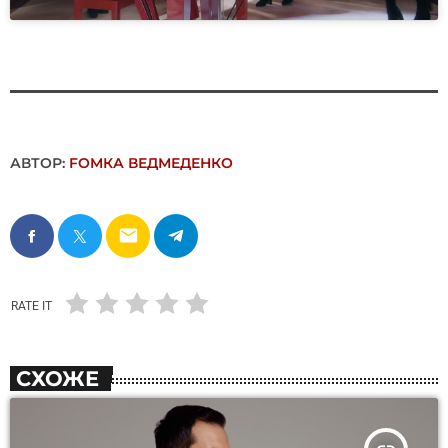
АВТОР:
FОMКА ВЕДМЕДЕНКО
email
RATE IT
СХОЖЕ