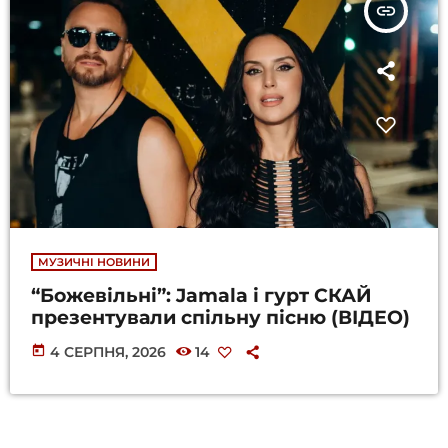
insert_link
МУЗИЧНІ НОВИНИ
“Божевільні”: Jamala і гурт СКАЙ
презентували спільну пісню (ВІДЕО)
today
4 СЕРПНЯ, 2026
14