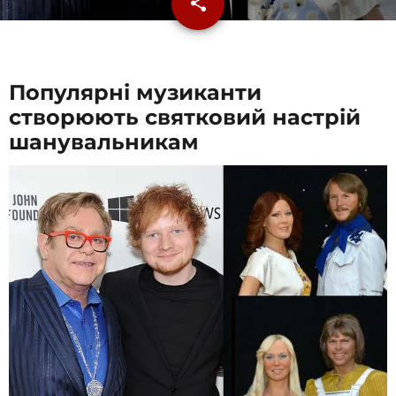
share
email
Популярні музиканти
створюють святковий настрій
шанувальникам