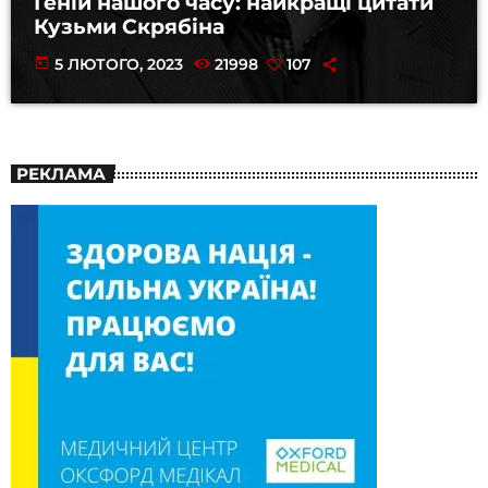
Геній нашого часу: найкращі цитати
Кузьми Скрябіна
today
5 ЛЮТОГО, 2023
21998
107
РЕКЛАМА