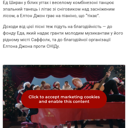
Ед Ширан у білих уггах і веселому комбінезоні танцює
зпальний танець і літає зі сніговиком над засніженим
лісом, а Елтон Джон грає на піаніно, що “тікає”.
Доходи від цієї пісні теж підуть на благодійність — до
фонду Еда, який надає гранти молодим музикантам у його
рідному місті Саффолк, та до благодійної організації
Елтона Джона проти СНІДу.
Click to accept marketing cookies
and enable this content