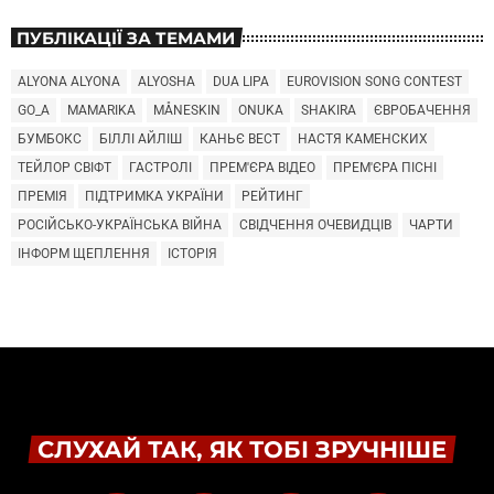
ПУБЛІКАЦІЇ ЗА ТЕМАМИ
ALYONA ALYONA
ALYOSHA
DUA LIPA
EUROVISION SONG CONTEST
GO_A
MAMARIKA
MÅNESKIN
ONUKA
SHAKIRA
ЄВРОБАЧЕННЯ
БУМБОКС
БІЛЛІ АЙЛІШ
КАНЬЄ ВЕСТ
НАСТЯ КАМЕНСКИХ
ТЕЙЛОР СВІФТ
ГАСТРОЛІ
ПРЕМ'ЄРА ВІДЕО
ПРЕМ'ЄРА ПІСНІ
ПРЕМІЯ
ПІДТРИМКА УКРАЇНИ
РЕЙТИНГ
РОСІЙСЬКО-УКРАЇНСЬКА ВІЙНА
СВІДЧЕННЯ ОЧЕВИДЦІВ
ЧАРТИ
ІНФОРМ ЩЕПЛЕННЯ
ІСТОРІЯ
СЛУХАЙ ТАК, ЯК ТОБІ ЗРУЧНІШЕ