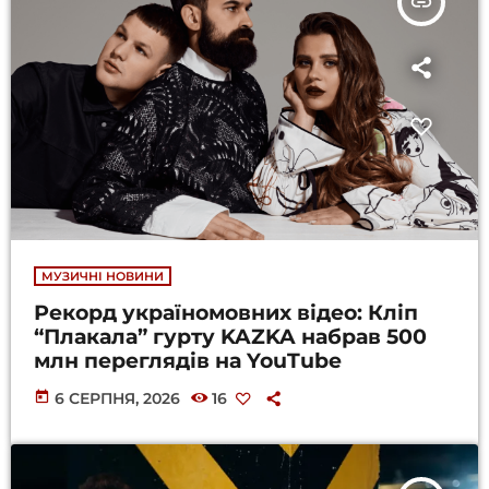
insert_link
МУЗИЧНІ НОВИНИ
Рекорд україномовних відео: Кліп
“Плакала” гурту KAZKA набрав 500
млн переглядів на YouTube
today
6 СЕРПНЯ, 2026
16