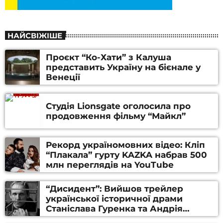
НАЙСВІЖІШЕ
Проєкт “Ко-Хати” з Калуша
представить Україну на бієнале у
Венеції
Студія Lionsgate оголосила про
продовження фільму “Майкл”
Рекорд україномовних відео: Кліп
“Плакала” гурту KAZKA набрав 500
млн переглядів на YouTube
“Дисидент”: Вийшов трейлер
української історичної драми
Станіслава Гуренка та Андрія
Алфьорова (ВІДЕО)