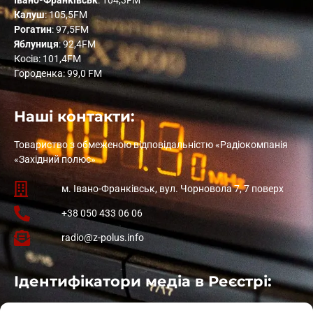
Івано-Франківськ
: 104,3FM
Калуш
: 105,5FM
Рогатин
: 97,5FM
Яблуниця
: 92,4FM
Косів: 101,4FM
Городенка: 99,0 FM
Наші контакти:
Товариство з обмеженою відповідальністю «Радіокомпанія
«Західний полюс»
м. Івано-Франківськ, вул. Чорновола 7, 7 поверх
+38 050 433 06 06
radio@z-polus.info
Ідентифікатори медіа в Реєстрі:
Івано-Франківськ
: L11-00661