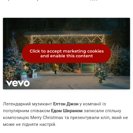
Click to accept marketing cookies
and enable this content
Легендарний музикант
Елтон Джон
у компанії із
популярним співаком
Едом Шираном
записали спільну
композицію Merry Christmas та презентували кліп, який не
може не підняти настрій.