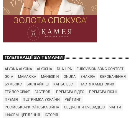
ПУБЛІКАЦІЇ ЗА ТЕМАМИ
ALYONA ALYONA
ALYOSHA
DUA LIPA
EUROVISION SONG CONTEST
GO_A
MAMARIKA
MÅNESKIN
ONUKA
SHAKIRA
ЄВРОБАЧЕННЯ
БУМБОКС
БІЛЛІ АЙЛІШ
КАНЬЄ ВЕСТ
НАСТЯ КАМЕНСКИХ
ТЕЙЛОР СВІФТ
ГАСТРОЛІ
ПРЕМ'ЄРА ВІДЕО
ПРЕМ'ЄРА ПІСНІ
ПРЕМІЯ
ПІДТРИМКА УКРАЇНИ
РЕЙТИНГ
РОСІЙСЬКО-УКРАЇНСЬКА ВІЙНА
СВІДЧЕННЯ ОЧЕВИДЦІВ
ЧАРТИ
ІНФОРМ ЩЕПЛЕННЯ
ІСТОРІЯ