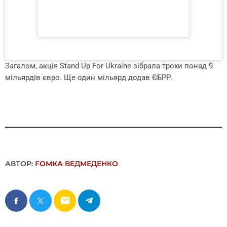
Загалом, акція Stand Up For Ukraine зібрала трохи понад 9
мільярдів євро. Ще один мільярд додав ЄБРР.
АВТОР:
FОMКА ВЕДМЕДЕНКО
email