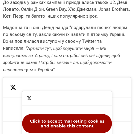
До заходів у рамках кампанії приєднались також U2, Демі
Ловато, Селін Діон, Green Day, Х’ю Джекман, Jonas Brothers,
Кеті Перрі та багато інших популярних зірок.
Мадонна та її син Девід Банда “подарували пісню” людям
по всьому світу, закликаючи їх надати підтримку Україні.
Вона поділилася виступом у своєму Twitter та
написала:
“Артисти тут, щоб порушити мир!! — Ми
виступаємо за Україну, і нам потрібні світові лідери, щоб
зробити те саме! Потрібні негайні дії, щоб допомогти
переселенцям з України”.
Click to accept marketing cookies
Click to accept marketing cookies
and enable this content
and enable this content