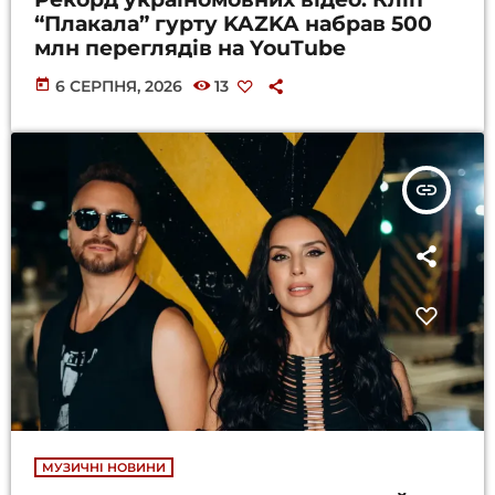
“Плакала” гурту KAZKA набрав 500
млн переглядів на YouTube
today
6 СЕРПНЯ, 2026
13
insert_link
МУЗИЧНІ НОВИНИ