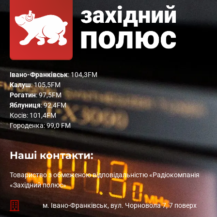
Івано-Франківськ
: 104,3FM
Калуш
: 105,5FM
Рогатин
: 97,5FM
Яблуниця
: 92,4FM
Косів: 101,4FM
Городенка: 99,0 FM
Наші контакти:
Товариство з обмеженою відповідальністю «Радіокомпанія
«Західний полюс»
м. Івано-Франківськ, вул. Чорновола 7, 7 поверх