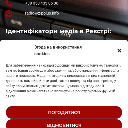
+38 050 433 06 06
radio@z-polus.info
Ідентифікатори медіа в Реєстрі:
Івано-Франківськ
: L11-00661
Згода на використання
Калуш
: L11-01410
cookies
Рогатин
: L11-01801
Яблуниця
: L11-01720
Для забезпечення найкращого досвіду ми використовуємо технології,
Косів: L11-01805
такі як файли cookie, для збереження та/або отримання інформації з
Гарасимів: L11-02274
вашого пристрою. Надання згоди на використання цих технологій
дозволить нам обробляти дані, такі як поведінка під час перегляду
сайту або унікальні ідентифікатори. Відмова від згоди або її
відкликання може негативно вплинути на роботу окремих функцій
сайту.
ПОГОДИТИСЯ
© 1995-2026 РК «ЗАХІДНИЙ ПОЛЮС»
ВІДМОВИТИСЯ