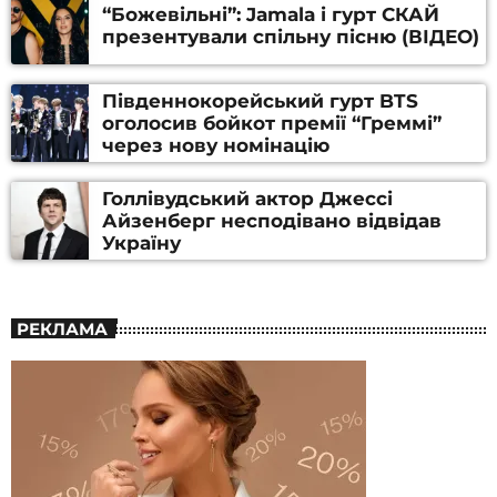
“Божевільні”: Jamala і гурт СКАЙ
презентували спільну пісню (ВІДЕО)
Південнокорейський гурт BTS
оголосив бойкот премії “Греммі”
через нову номінацію
Голлівудський актор Джессі
Айзенберг несподівано відвідав
Україну
РЕКЛАМА