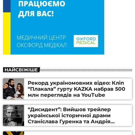
НАЙСВІЖІШЕ
Рекорд україномовних відео: Кліп
“Плакала” гурту KAZKA набрав 500
млн переглядів на YouTube
“Дисидент”: Вийшов трейлер
української історичної драми
Станіслава Гуренка та Андрія
Алфьорова (ВІДЕО)