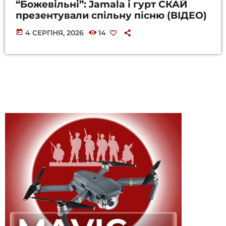
“Божевільні”: Jamala і гурт СКАЙ
презентували спільну пісню (ВІДЕО)
today
4 СЕРПНЯ, 2026
14