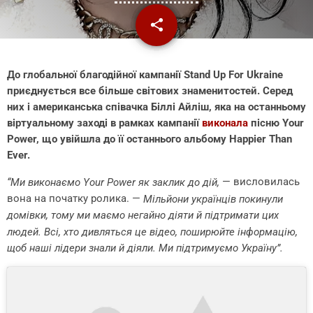
share
email
До глобальної благодійної кампанії Stand Up For Ukraine
приєднується все більше світових знаменитостей. Серед
них і американська співачка Біллі Айліш, яка на останньому
віртуальному заході в рамках кампанії
виконала
пісню Your
Power, що увійшла до її останнього альбому Happier Than
Ever.
— висловилась
“Ми виконаємо Your Power як заклик до дій,
вона на початку ролика. —
Мільйони українців покинули
домівки, тому ми маємо негайно діяти й підтримати цих
людей. Всі, хто дивляться це відео, поширюйте інформацію,
щоб наші лідери знали й діяли. Ми підтримуємо Україну”.