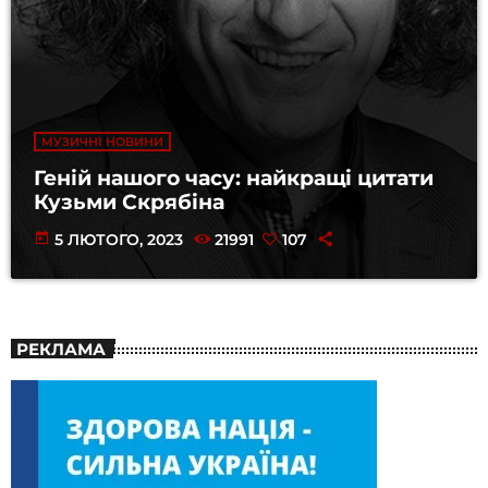
МУЗИЧНІ НОВИНИ
Геній нашого часу: найкращі цитати
Кузьми Скрябіна
today
5 ЛЮТОГО, 2023
21991
107
РЕКЛАМА