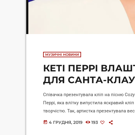
МУЗИЧНІ НОВИНИ
КЕТІ ПЕРРІ ВЛА
ДЛЯ САНТА-КЛА
Співачка презентувала кліп на пісню Cozy 
Перрі, яка влітку випустила яскравий клі
творчістю. Так, артистка презентувала вес
Christmas. У ролику співачка влаштувала 
4 ГРУДНЯ, 2019
193
today
відео до Перрі в гості приходить сам Санта