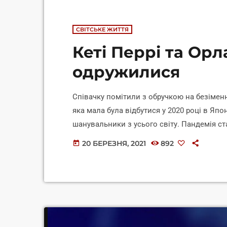
СВІТСЬКЕ ЖИТТЯ
Кеті Перрі та Ор
одружилися
Співачку помітили з обручкою на безіменн
яка мала була відбутися у 2020 році в Японі
шанувальники з усього світу. Пандемія с
важливу роль зіграла і вагітність артистк
20 БЕРЕЗНЯ, 2021
892
today
дочки Дейзі Дав. Публічного одруження пуб
стали зволікати моментом. Це […]