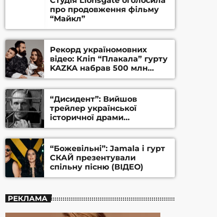
Студія Lionsgate оголосила
про продовження фільму
“Майкл”
Рекорд україномовних
відео: Кліп “Плакала” гурту
KAZKA набрав 500 млн
переглядів на YouTube
“Дисидент”: Вийшов
трейлер української
історичної драми
Станіслава Гуренка та
Андрія Алфьорова (ВІДЕО)
“Божевільні”: Jamala і гурт
СКАЙ презентували
спільну пісню (ВІДЕО)
РЕКЛАМА