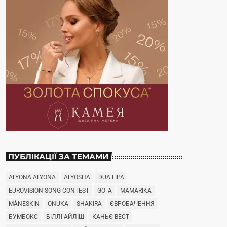
ПУБЛІКАЦІЇ ЗА ТЕМАМИ
ALYONA ALYONA
ALYOSHA
DUA LIPA
EUROVISION SONG CONTEST
GO_A
MAMARIKA
MÅNESKIN
ONUKA
SHAKIRA
ЄВРОБАЧЕННЯ
БУМБОКС
БІЛЛІ АЙЛІШ
КАНЬЄ ВЕСТ