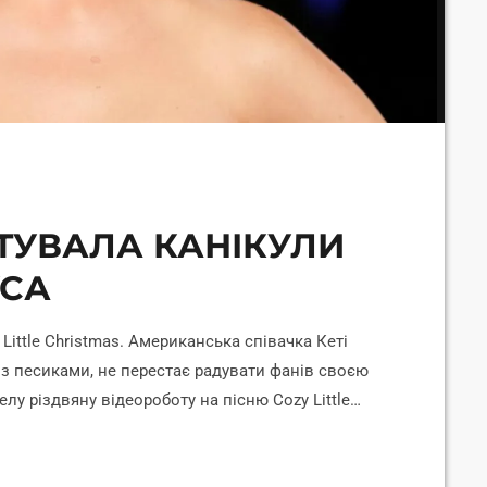
ШТУВАЛА КАНІКУЛИ
УСА
Little Christmas. Американська співачка Кеті
п з песиками, не перестає радувати фанів своєю
елу різдвяну відеороботу на пісню Cozy Little
справжнісінькі канікули для Санта-Клауса. На
-Клаус. Втім, чарівник не дарує зірці подарунки,