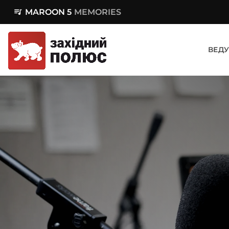
queue_music
MAROON 5
MEMORIES
ВЕДУ