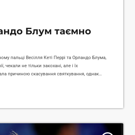
ландо Блум таємно
ому пальці Весілля Кеті Перрі та Орландо Блума,
ї, чекали не тільки закохані, але і їх
тала причиною скасування святкування, однак
и. У серпні минулого року пара стала батьками
ліка так і не дочекалася, а молоді, ймовірно, не