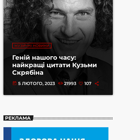
МУЗИЧНІ НОВИНИ
Геній нашого часу:
найкращі цитати Кузьми
Скрябіна
5 ЛЮТОГО, 2023
21993
107
today
РЕКЛАМА