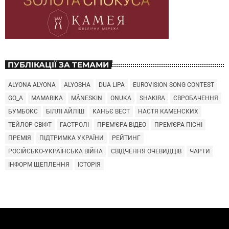
ПУБЛІКАЦІЇ ЗА ТЕМАМИ
ALYONA ALYONA
ALYOSHA
DUA LIPA
EUROVISION SONG CONTEST
GO_A
MAMARIKA
MÅNESKIN
ONUKA
SHAKIRA
ЄВРОБАЧЕННЯ
БУМБОКС
БІЛЛІ АЙЛІШ
КАНЬЄ ВЕСТ
НАСТЯ КАМЕНСКИХ
ТЕЙЛОР СВІФТ
ГАСТРОЛІ
ПРЕМ'ЄРА ВІДЕО
ПРЕМ'ЄРА ПІСНІ
ПРЕМІЯ
ПІДТРИМКА УКРАЇНИ
РЕЙТИНГ
РОСІЙСЬКО-УКРАЇНСЬКА ВІЙНА
СВІДЧЕННЯ ОЧЕВИДЦІВ
ЧАРТИ
ІНФОРМ ЩЕПЛЕННЯ
ІСТОРІЯ