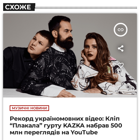
СХОЖЕ
insert_link
МУЗИЧНІ НОВИНИ
Рекорд україномовних відео: Кліп
“Плакала” гурту KAZKA набрав 500
млн переглядів на YouTube