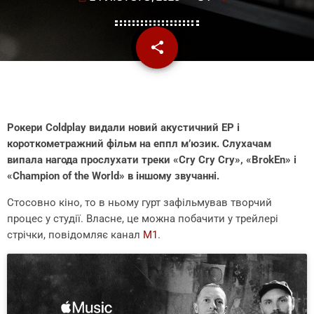
share
email
Рокери Coldplay видали новий акустичний EP і
короткометражний фільм на еппл м’юзик. Слухачам
випала нагода прослухати треки «Cry Cry Cry», «BrokEn» і
«Champion of the World» в іншому звучанні.
Стосовно кіно, то в ньому гурт зафільмував творчий
процес у студії. Власне, це можна побачити у трейлері
стрічки, повідомляє канал
М1
.