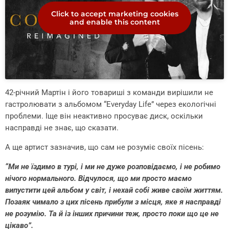
Click to accept marketing cookies
and enable this content
42-річний Мартін і його товариші з команди вирішили не
гастролювати з альбомом “Everyday Life” через екологічні
проблеми. Іще він неактивно просуває диск, оскільки
насправді не знає, що сказати.
А ще артист зазначив, що сам не розуміє своїх пісень:
“Ми не їздимо в турі, і ми не дуже розповідаємо, і не робимо
нічого нормального. Відчулося, що ми просто маємо
випустити цей альбом у світ, і нехай собі живе своїм життям.
Позаяк чимало з цих пісень прибули з місця, яке я насправді
не розумію. Та й із інших причини теж, просто поки що це не
цікаво”.