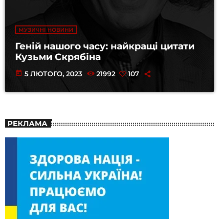
МУЗИЧНІ НОВИНИ
Геній нашого часу: найкращі цитати
Кузьми Скрябіна
today
5 ЛЮТОГО, 2023
21992
107
РЕКЛАМА