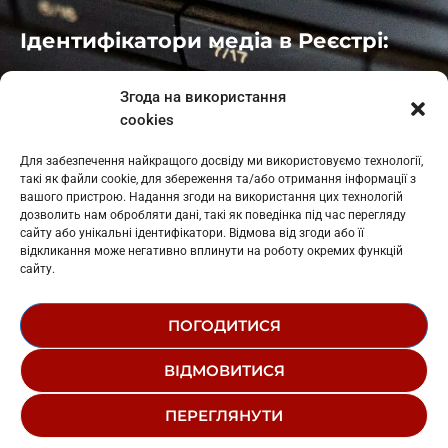
Ідентифікатори медіа в Реєстрі:
Івано-Франківськ
: L11-00661
Згода на використання
Калуш
: L11-01410
cookies
Рогатин
: L11-01801
Яблуниця
: L11-01720
Для забезпечення найкращого досвіду ми використовуємо технології,
Косів: L11-01805
такі як файли cookie, для збереження та/або отримання інформації з
Гарасимів: L11-02274
вашого пристрою. Надання згоди на використання цих технологій
дозволить нам обробляти дані, такі як поведінка під час перегляду
сайту або унікальні ідентифікатори. Відмова від згоди або її
відкликання може негативно вплинути на роботу окремих функцій
сайту.
ПОГОДИТИСЯ
© 1995-2026 РК «ЗАХІДНИЙ ПОЛЮС»
ВІДМОВИТИСЯ
ЛОГОТИП
РЕДАКЦІЙНИЙ СТАТУТ
ПЕРЕГЛЯНУТИ
СТРУКТУРА ВЛАСНОСТІ