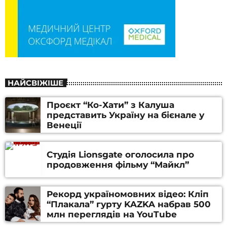
НАЙСВІЖІШЕ
Проєкт “Ко-Хати” з Калуша
представить Україну на бієнале у
Венеції
Студія Lionsgate оголосила про
продовження фільму “Майкл”
Рекорд україномовних відео: Кліп
“Плакала” гурту KAZKA набрав 500
млн переглядів на YouTube