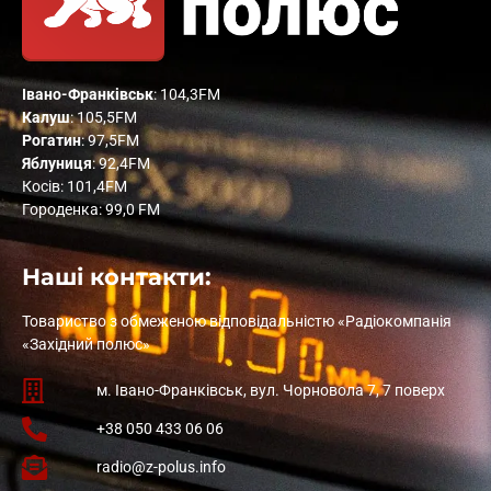
Івано-Франківськ
: 104,3FM
Калуш
: 105,5FM
Рогатин
: 97,5FM
Яблуниця
: 92,4FM
Косів: 101,4FM
Городенка: 99,0 FM
Наші контакти:
Товариство з обмеженою відповідальністю «Радіокомпанія
«Західний полюс»
м. Івано-Франківськ, вул. Чорновола 7, 7 поверх
+38 050 433 06 06
radio@z-polus.info