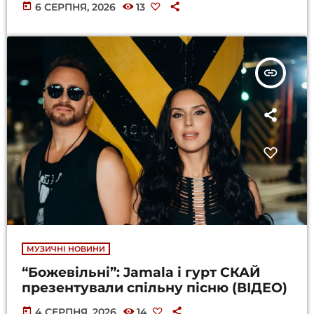
today
6 СЕРПНЯ, 2026
13
insert_link
МУЗИЧНІ НОВИНИ
“Божевільні”: Jamala і гурт СКАЙ
презентували спільну пісню (ВІДЕО)
today
4 СЕРПНЯ, 2026
14