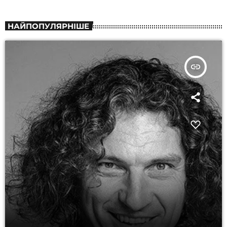
НАЙПОПУЛЯРНІШЕ
insert_link