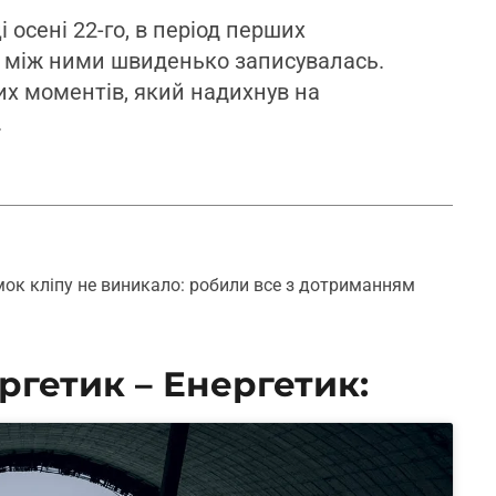
 осені 22-го, в період перших
ах між ними швиденько записувалась.
них моментів, який надихнув на
.
мок кліпу не виникало: робили все з дотриманням
ргетик – Енергетик: