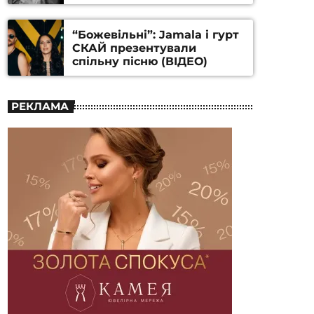
Станіслава Гуренка та
Андрія Алфьорова (ВІДЕО)
“Божевільні”: Jamala і гурт
СКАЙ презентували
спільну пісню (ВІДЕО)
РЕКЛАМА