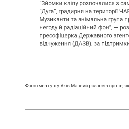
“Зйомки кліпу розпочалися з са
“Дуга”, градирня на території ЧАЕ
Музиканти та знімальна група п
негоду й радіаційний фон”, — р
пресофіцерка Державного агентс
відчуження (ДАЗВ), за підтримки
Фронтмен гурту Яків Марний розповів про те, я