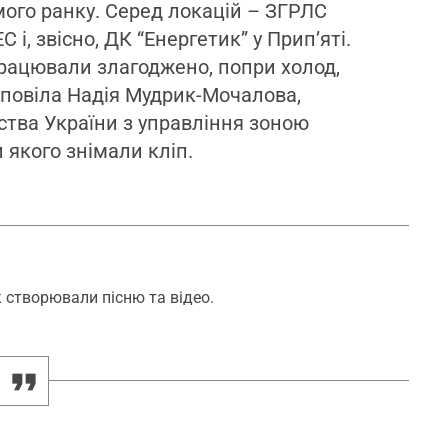
мого ранку. Серед локацій – ЗГРЛС
С і, звісно, ДК “Енергетик” у Прип’яті.
рацювали злагоджено, попри холод,
озповіла Надія Мудрик-Мочалова,
тва України з управління зоною
 якого знімали кліп.
к створювали пісню та відео.