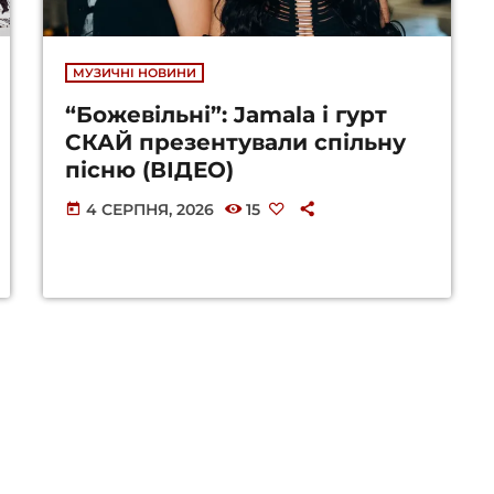
МУЗИЧНІ НОВИНИ
“Божевільні”: Jamala і гурт
СКАЙ презентували спільну
пісню (ВІДЕО)
4 СЕРПНЯ, 2026
15
today