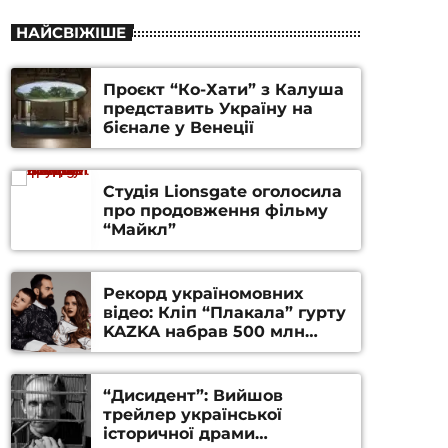
НАЙСВІЖІШЕ
Проєкт “Ко-Хати” з Калуша
представить Україну на
бієнале у Венеції
Студія Lionsgate оголосила
про продовження фільму
“Майкл”
Рекорд україномовних
відео: Кліп “Плакала” гурту
KAZKA набрав 500 млн
переглядів на YouTube
“Дисидент”: Вийшов
трейлер української
історичної драми