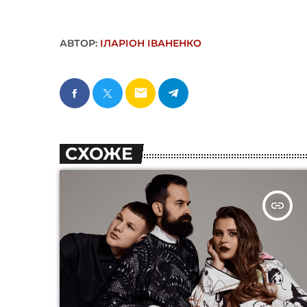
АВТОР:
ІЛАРІОН ІВАНЕНКО
email
СХОЖЕ
insert_link