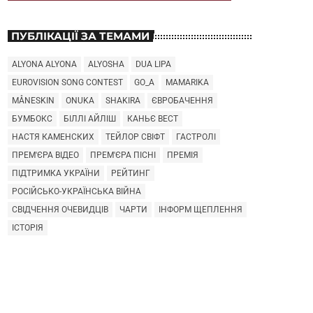
ПУБЛІКАЦІЇ ЗА ТЕМАМИ
ALYONA ALYONA
ALYOSHA
DUA LIPA
EUROVISION SONG CONTEST
GO_A
MAMARIKA
MÅNESKIN
ONUKA
SHAKIRA
ЄВРОБАЧЕННЯ
БУМБОКС
БІЛЛІ АЙЛІШ
КАНЬЄ ВЕСТ
НАСТЯ КАМЕНСКИХ
ТЕЙЛОР СВІФТ
ГАСТРОЛІ
ПРЕМ'ЄРА ВІДЕО
ПРЕМ'ЄРА ПІСНІ
ПРЕМІЯ
ПІДТРИМКА УКРАЇНИ
РЕЙТИНГ
РОСІЙСЬКО-УКРАЇНСЬКА ВІЙНА
СВІДЧЕННЯ ОЧЕВИДЦІВ
ЧАРТИ
ІНФОРМ ЩЕПЛЕННЯ
ІСТОРІЯ