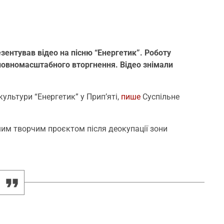
зентував відео на пісню “Енергетик”. Роботу
 повномасштабного вторгнення. Відео знімали
ультури “Енергетик” у Прип’яті,
пише
Суспільне
шим творчим проєктом після деокупації зони