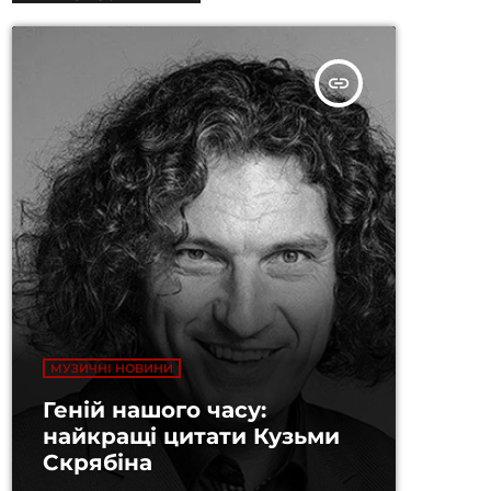
insert_link
МУЗИЧНІ НОВИНИ
Геній нашого часу:
найкращі цитати Кузьми
Скрябіна