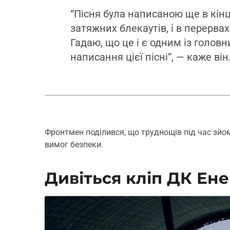
“Пісня була написаною ще в кінці
затяжних блекаутів, і в перерв
Гадаю, що це і є одним із голов
написання цієї пісні”, — каже він
Фронтмен поділився, що труднощів під час зйо
вимог безпеки.
Дивіться кліп ДК Ене