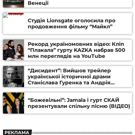
Венеції
Студія Lionsgate оголосила про
продовження фільму “Майкл”
Рекорд україномовних відео: Кліп
“Плакала” гурту KAZKA набрав 500
млн переглядів на YouTube
“Дисидент”: Вийшов трейлер
української історичної драми
Станіслава Гуренка та Андрія
Алфьорова (ВІДЕО)
“Божевільні”: Jamala і гурт СКАЙ
презентували спільну пісню (ВІДЕО)
РЕКЛАМА