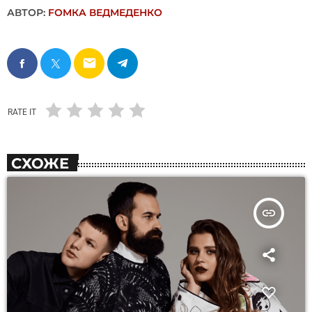
АВТОР:
FОMКА ВЕДМЕДЕНКО
email
RATE IT
СХОЖЕ
insert_link