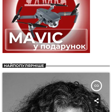
НАЙПОПУЛЯРНІШЕ
insert_link