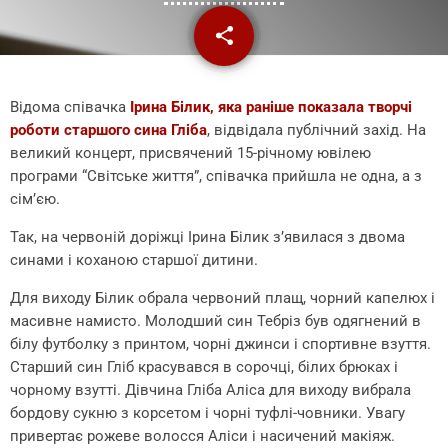
share
email
Відома співачка
Ірина Білик, яка раніше показала творчі
роботи старшого сина Гліба
, відвідала публічний захід. На
великий концерт, присвячений 15-річному ювілею
програми “Світське життя”, співачка прийшла не одна, а з
сім’єю.
Так, на червоній доріжці Ірина Білик з’явилася з двома
синами і коханою старшої дитини.
Для виходу Білик обрала червоний плащ, чорний капелюх і
масивне намисто. Молодший син Тебріз був одягнений в
білу футболку з принтом, чорні джинси і спортивне взуття.
Старший син Гліб красувався в сорочці, білих брюках і
чорному взутті. Дівчина Гліба Аліса для виходу вибрала
бордову сукню з корсетом і чорні туфлі-човники. Увагу
привертає рожеве волосся Аліси і насичений макіяж.