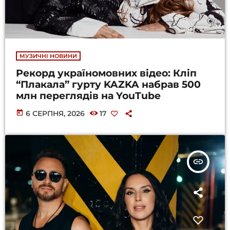
МУЗИЧНІ НОВИНИ
Рекорд україномовних відео: Кліп
“Плакала” гурту KAZKA набрав 500
млн переглядів на YouTube
today
6 СЕРПНЯ, 2026
17
insert_link