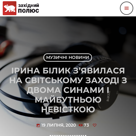
menu
МУЗИЧНІ НОВИНИ
ІРИНА БІЛИК З’ЯВИЛАСЯ
НА СВІТСЬКОМУ ЗАХОДІ З
ДВОМА СИНАМИ І
МАЙБУТНЬОЮ
НЕВІСТКОЮ
19 ЛИПНЯ, 2020
73
today