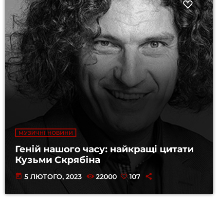
МУЗИЧНІ НОВИНИ
Геній нашого часу: найкращі цитати
Кузьми Скрябіна
today
5 ЛЮТОГО, 2023
22000
107