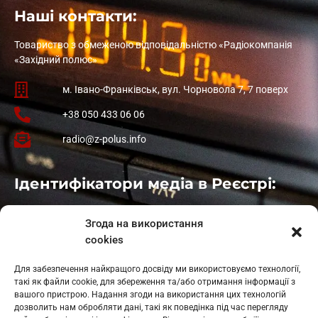
Наші контакти:
Товариство з обмеженою відповідальністю «Радіокомпанія
«Західний полюс»
м. Івано-Франківськ, вул. Чорновола 7, 7 поверх
+38 050 433 06 06
radio@z-polus.info
Ідентифікатори медіа в Реєстрі:
Івано-Франківськ
: L11-00661
Згода на використання
Калуш
: L11-01410
cookies
Рогатин
: L11-01801
Яблуниця
: L11-01720
Для забезпечення найкращого досвіду ми використовуємо технології,
Косів: L11-01805
такі як файли cookie, для збереження та/або отримання інформації з
Гарасимів: L11-02274
вашого пристрою. Надання згоди на використання цих технологій
дозволить нам обробляти дані, такі як поведінка під час перегляду