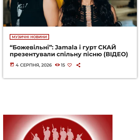
МУЗИЧНІ НОВИНИ
“Божевільні”: Jamala і гурт СКАЙ
презентували спільну пісню (ВІДЕО)
today
4 СЕРПНЯ, 2026
15