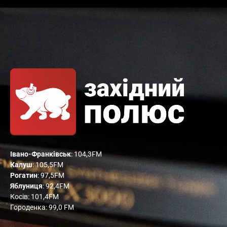
Івано-Франківськ
: 104,3FM
Калуш
: 105,5FM
Рогатин
: 97,5FM
Яблуниця
: 92,4FM
Косів: 101,4FM
Городенка: 99,0 FM