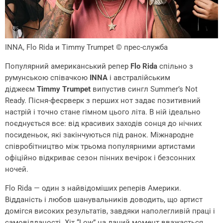
INNA, Flo Rida и Timmy Trumpet
© прес-служба
Популярний американський репер
Flo Rida
спільно з
румунською співачкою
INNA
і австралійським
діджеєм
Timmy Trumpet
випустив сингл Summer’s Not
Ready. Пісня-феєрверк з перших нот задає позитивний
настрій і точно стане гімном цього літа. В ній ідеально
поєднується все: від красивих заходів сонця до нічних
посиденьок, які закінчуються під ранок. Міжнародне
співробітництво між трьома популярними артистами
офіційно відкриває сезон пінних вечірок і безсонних
ночей.
Flo Rida — один з найвідоміших реперів Америки.
Відданість і любов шанувальників доводить, що артист
домігся високих результатів, завдяки наполегливій праці і
самовідданості. Хіт “Low” на даний момент вважається