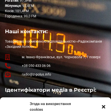
Рогатин
: 97,5FM
Яблуниця
: 92,4FM
Косів: 101,4FM
Городенка: 99,0 FM
Наші контакти:
Товариство з обмеженою відповідальністю «Радіокомпанія
«Західний полюс»
м. Івано-Франківськ, вул. Чорновола 7, 7 поверх
+38 050 433 06 06
radio@z-polus.info
Ідентифікатори медіа в Реєстрі:
Івано-Франківськ
: L11-00661
Згода на використання
Калуш
: L11-01410
cookies
Рогатин
: L11-01801