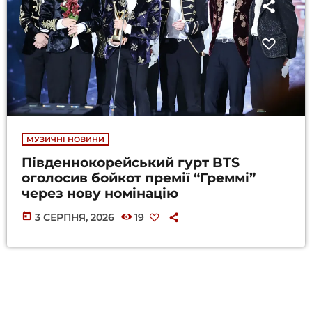
МУЗИЧНІ НОВИНИ
Південнокорейський гурт BTS
оголосив бойкот премії “Греммі”
через нову номінацію
today
3 СЕРПНЯ, 2026
19