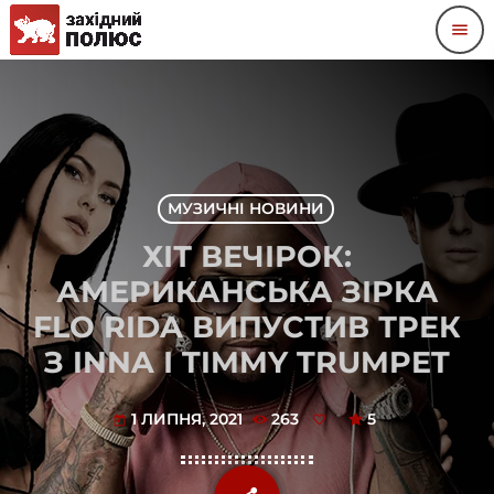
menu
МУЗИЧНІ НОВИНИ
ХІТ ВЕЧІРОК:
АМЕРИКАНСЬКА ЗІРКА
FLO RIDA ВИПУСТИВ ТРЕК
З INNA І TIMMY TRUMPET
1 ЛИПНЯ, 2021
263
5
today