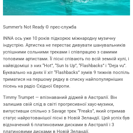
Summer’s Not Ready
© прес-служба
INNA ось уже 10 років підкорює міжнародну музичну
індустрію. Артистка не перестає дивувати шанувальників
успішними сольними треками і співпрацею з самими
топовими артистами. Її пісні співають по всій земній кулі, і
найвідоміші з них “Hot”, “Sun Is Up”, “Flashbacks” і “Deja vu”.
Буквально на днях її хіт “Flashbacks” зумів 9 тижнів поспіль
триматися на першому рядку в списку найпопулярніших
пісень на радіо Східної Європи.
Timmy Trumpet — впізнаваний діджей в Австралії. Він
залишив свій слід в світі прогресивної хаус-музики,
випустивши спільно з Savage трек “Freaks”, який отримав
статус найротованішої пісні в Новій Зеландії. Цей успіх був
відзначений 6 платиновими дисками в Австралії і 3
платиновими дисками в Новій Зеландії.