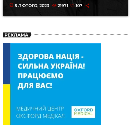
today
5 ЛЮТОГО, 2023
21971
107
РЕКЛАМА