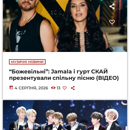
МУЗИЧНІ НОВИНИ
“Божевільні”: Jamala і гурт СКАЙ
презентували спільну пісню (ВІДЕО)
today
4 СЕРПНЯ, 2026
13
insert_link