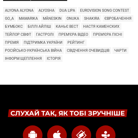
ALYONA ALYONA
ALYOSHA
DUA LIPA
EUROVISION SONG CONTEST
GO_A
MAMARIKA
MÅNESKIN
ONUKA
SHAKIRA
ЄВРОБАЧЕННЯ
БУМБОКС
БІЛЛІ АЙЛІШ
КАНЬЄ ВЕСТ
НАСТЯ КАМЕНСКИХ
ТЕЙЛОР СВІФТ
ГАСТРОЛІ
ПРЕМ'ЄРА ВІДЕО
ПРЕМ'ЄРА ПІСНІ
ПРЕМІЯ
ПІДТРИМКА УКРАЇНИ
РЕЙТИНГ
РОСІЙСЬКО-УКРАЇНСЬКА ВІЙНА
СВІДЧЕННЯ ОЧЕВИДЦІВ
ЧАРТИ
ІНФОРМ ЩЕПЛЕННЯ
ІСТОРІЯ
СЛУХАЙ ТАК, ЯК ТОБІ ЗРУЧНІШЕ