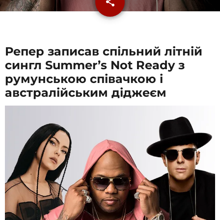
share
email
Репер записав спільний літній
сингл Summer’s Not Ready з
румунською співачкою і
австралійським діджеєм