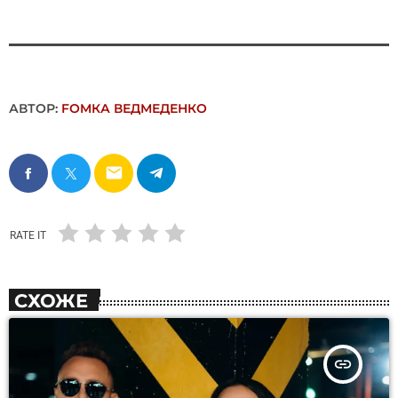
АВТОР:
FОMКА ВЕДМЕДЕНКО
email
RATE IT
СХОЖЕ
insert_link