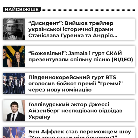
НАЙСВІЖІШЕ
“Дисидент”: Вийшов трейлер
української історичної драми
Станіслава Гуренка та Андрія
Алфьорова (ВІДЕО)
“Божевільні”: Jamala і гурт СКАЙ
презентували спільну пісню (ВІДЕО)
Південнокорейський гурт BTS
оголосив бойкот премії “Греммі”
через нову номінацію
Голлівудський актор Джессі
Айзенберг несподівано відвідав
Україну
Бен Аффлек став переможцем шоу
“Хто хоче стати мільйонером?”