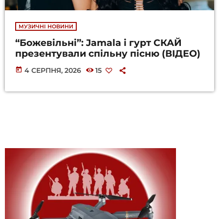
МУЗИЧНІ НОВИНИ
“Божевільні”: Jamala і гурт СКАЙ
презентували спільну пісню (ВІДЕО)
today
4 СЕРПНЯ, 2026
15