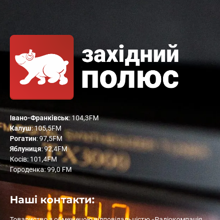
Івано-Франківськ
: 104,3FM
Калуш
: 105,5FM
Рогатин
: 97,5FM
Яблуниця
: 92,4FM
Косів: 101,4FM
Городенка: 99,0 FM
Наші контакти:
Товариство з обмеженою відповідальністю «Радіокомпанія