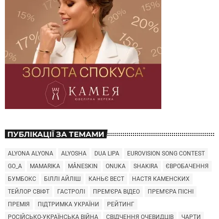
ПУБЛІКАЦІЇ ЗА ТЕМАМИ
ALYONA ALYONA
ALYOSHA
DUA LIPA
EUROVISION SONG CONTEST
GO_A
MAMARIKA
MÅNESKIN
ONUKA
SHAKIRA
ЄВРОБАЧЕННЯ
БУМБОКС
БІЛЛІ АЙЛІШ
КАНЬЄ ВЕСТ
НАСТЯ КАМЕНСКИХ
ТЕЙЛОР СВІФТ
ГАСТРОЛІ
ПРЕМ'ЄРА ВІДЕО
ПРЕМ'ЄРА ПІСНІ
ПРЕМІЯ
ПІДТРИМКА УКРАЇНИ
РЕЙТИНГ
РОСІЙСЬКО-УКРАЇНСЬКА ВІЙНА
СВІДЧЕННЯ ОЧЕВИДЦІВ
ЧАРТИ