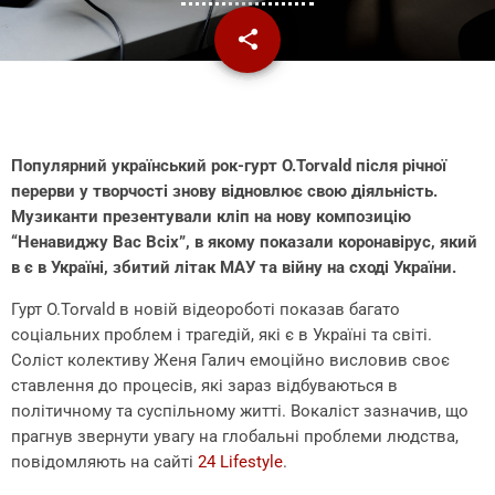
share
email
Популярний український рок-гурт O.Torvald після річної
перерви у творчості знову відновлює свою діяльність.
Музиканти презентували кліп на нову композицію
“Ненавиджу Вас Всіх”, в якому показали коронавірус, який
в є в Україні, збитий літак МАУ та війну на сході України.
Гурт O.Torvald в новій відеороботі показав багато
соціальних проблем і трагедій, які є в Україні та світі.
Соліст колективу Женя Галич емоційно висловив своє
ставлення до процесів, які зараз відбуваються в
політичному та суспільному житті. Вокаліст зазначив, що
прагнув звернути увагу на глобальні проблеми людства,
повідомляють на сайті
24 Lifestyle
.