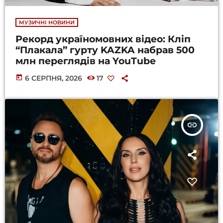
МУЗИЧНІ НОВИНИ
Рекорд україномовних відео: Кліп
“Плакала” гурту KAZKA набрав 500
млн переглядів на YouTube
today
6 СЕРПНЯ, 2026
17
insert_link