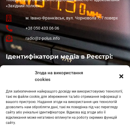
«Західний полюс»
м. Івано-Франківськ, вул. Чорновола 7, 7 поверх
+38 050 433 06 06
radio@z-polus.info
Ідентифікатори медіа в Реєстрі:
Івано-Франківськ
: L11-00661
Згода на використання
Калуш
: L11-01410
cookies
Рогатин
: L11-01801
Яблуниця
: L11-01720
Для забезпечення найкращого досвіду ми використовуємо технології,
Косів: L11-01805
такі як файли cookie, для збереження та/або отримання інформації з
Гарасимів: L11-02274
вашого пристрою. Надання згоди на використання цих технологій
дозволить нам обробляти дані, такі як поведінка під час перегляду
сайту або унікальні ідентифікатори. Відмова від згоди або її
відкликання може негативно вплинути на роботу окремих функцій
сайту.