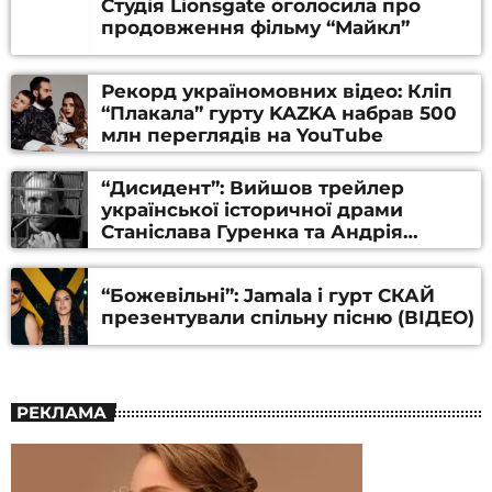
Студія Lionsgate оголосила про
продовження фільму “Майкл”
Рекорд україномовних відео: Кліп
“Плакала” гурту KAZKA набрав 500
млн переглядів на YouTube
“Дисидент”: Вийшов трейлер
української історичної драми
Станіслава Гуренка та Андрія
Алфьорова (ВІДЕО)
“Божевільні”: Jamala і гурт СКАЙ
презентували спільну пісню (ВІДЕО)
РЕКЛАМА