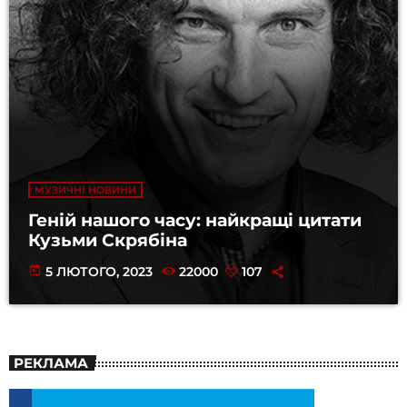
МУЗИЧНІ НОВИНИ
Геній нашого часу: найкращі цитати
Кузьми Скрябіна
today
5 ЛЮТОГО, 2023
22000
107
РЕКЛАМА