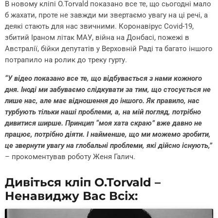
В новому кліпі O.Torvald показано все те, що сьогодні мало
б жахати, проте не завжди ми звертаємо увагу на ці речі, а
деякі стають для нас звичними. Коронавірус Covid-19,
збитий Іраном літак МАУ, війна на Донбасі, пожежі в
Австралії, бійки депутатів у Верховній Раді та багато іншого
потрапило на ролик до треку гурту.
“У відео показано все те, що відбувається з нами кожного
дня. Іноді ми забуваємо слідкувати за тим, що стосується не
лише нас, але має відношення до іншого. Як правило, нас
турбують тільки наші проблеми, а, на мій погляд, потрібно
дивитися ширше. Принцип “моя хата скраю” вже давно не
працює, потрібно діяти. І найменше, що ми можемо зробити,
це звернути увагу на глобальні проблеми, які дійсно існують,”
– прокоментував роботу Женя Галич.
Дивіться кліп O.Torvald –
Ненавиджу Вас Всіх: