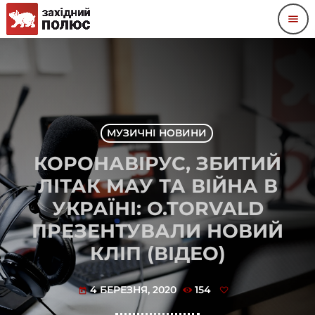
menu
МУЗИЧНІ НОВИНИ
КОРОНАВІРУС, ЗБИТИЙ
ЛІТАК МАУ ТА ВІЙНА В
УКРАЇНІ: O.TORVALD
ПРЕЗЕНТУВАЛИ НОВИЙ
КЛІП (ВІДЕО)
4 БЕРЕЗНЯ, 2020
154
today