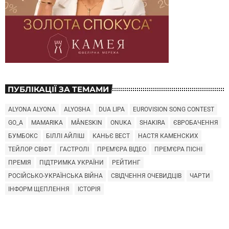
ПУБЛІКАЦІЇ ЗА ТЕМАМИ
ALYONA ALYONA
ALYOSHA
DUA LIPA
EUROVISION SONG CONTEST
GO_A
MAMARIKA
MÅNESKIN
ONUKA
SHAKIRA
ЄВРОБАЧЕННЯ
БУМБОКС
БІЛЛІ АЙЛІШ
КАНЬЄ ВЕСТ
НАСТЯ КАМЕНСКИХ
ТЕЙЛОР СВІФТ
ГАСТРОЛІ
ПРЕМ'ЄРА ВІДЕО
ПРЕМ'ЄРА ПІСНІ
ПРЕМІЯ
ПІДТРИМКА УКРАЇНИ
РЕЙТИНГ
РОСІЙСЬКО-УКРАЇНСЬКА ВІЙНА
СВІДЧЕННЯ ОЧЕВИДЦІВ
ЧАРТИ
ІНФОРМ ЩЕПЛЕННЯ
ІСТОРІЯ