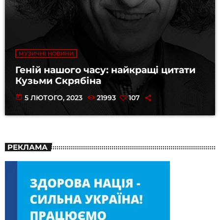
МУЗИЧНІ НОВИНИ
Геній нашого часу: найкращі цитати
Кузьми Скрябіна
today
5 ЛЮТОГО, 2023
21993
107
РЕКЛАМА