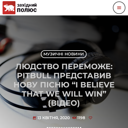
menu
МУЗИЧНІ НОВИНИ
ЛЮДСТВО ПЕРЕМОЖЕ:
PITBULL ПРЕДСТАВИВ
НОВУ ПІСНЮ “I BELIEVE
THAT WE WILL WIN”
(ВІДЕО)
13 КВІТНЯ, 2020
1198
today