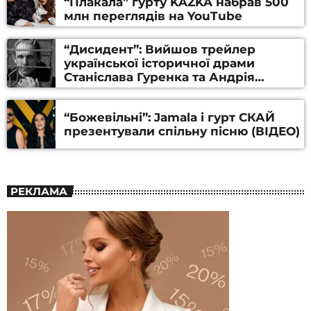
“Плакала” гурту KAZKA набрав 500
млн переглядів на YouTube
“Дисидент”: Вийшов трейлер
української історичної драми
Станіслава Гуренка та Андрія
Алфьорова (ВІДЕО)
“Божевільні”: Jamala і гурт СКАЙ
презентували спільну пісню (ВІДЕО)
РЕКЛАМА