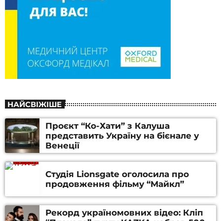
НАЙСВІЖІШЕ
Проєкт “Ко-Хати” з Калуша
представить Україну на бієнале у
Венеції
Студія Lionsgate оголосила про
продовження фільму “Майкл”
Рекорд україномовних відео: Кліп