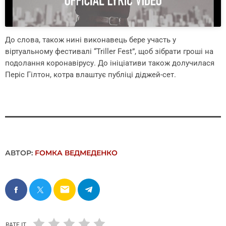
До слова, також нині виконавець бере участь у
віртуальному фестивалі “Triller Fest”, щоб зібрати гроші на
подолання коронавірусу. До ініціативи також долучилася
Періс Гілтон, котра влаштує публіці діджей-сет.
АВТОР:
FОMКА ВЕДМЕДЕНКО
email
RATE IT