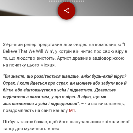
share
email
39-річний репер представив лірик-відео на композицію “I
Believe That We Will Win”, у котрій він читає про свою віру в
те, що людство вистоїть. Артист дражнив авдіодоріжкою
на початку цього місяця.
“Ви знаєте, що розлітається швидше, аніж будь-який вірус?
Страх. І коли йдеться про страх, ви можете або забути все й
бігти, або зіштовхнутися з усім і підвестися. Дозвольте
поділитися з вами тим, у що я вірю. Я вірю, що ми
зіштовхнемося з усім і підведемося”
, –
читає виконавець,
повідомляють на сайті каналу
М1
.
Пітбуль також бажає, щоб його шанувальники знімали свої
танці для музичного відео.