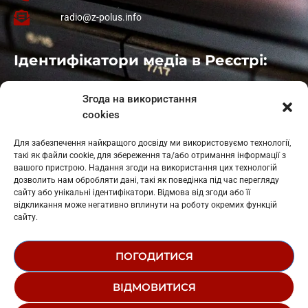
radio@z-polus.info
Ідентифікатори медіа в Реєстрі:
Івано-Франківськ
: L11-00661
Згода на використання
Калуш
: L11-01410
cookies
Рогатин
: L11-01801
Яблуниця
: L11-01720
Для забезпечення найкращого досвіду ми використовуємо технології,
Косів: L11-01805
такі як файли cookie, для збереження та/або отримання інформації з
Гарасимів: L11-02274
вашого пристрою. Надання згоди на використання цих технологій
дозволить нам обробляти дані, такі як поведінка під час перегляду
сайту або унікальні ідентифікатори. Відмова від згоди або її
відкликання може негативно вплинути на роботу окремих функцій
сайту.
ПОГОДИТИСЯ
© 1995-2026 РК «ЗАХІДНИЙ ПОЛЮС»
ВІДМОВИТИСЯ
ЛОГОТИП
РЕДАКЦІЙНИЙ СТАТУТ