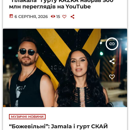
“Плакала” гурту KAZKA набрав 500
млн переглядів на YouTube
today
6 СЕРПНЯ, 2026
15
insert_link
МУЗИЧНІ НОВИНИ
“Божевільні”: Jamala і гурт СКАЙ