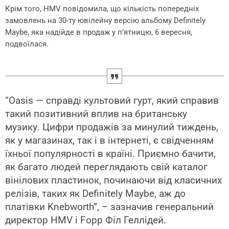
Крім того, HMV повідомила, що кількість попередніх
замовлень на 30-ту ювілейну версію альбому Definitely
Maybe, яка надійде в продаж у п’ятницю, 6 вересня,
подвоїлася.
“Oasis — справді культовий гурт, який справив
такий позитивний вплив на британську
музику. Цифри продажів за минулий тиждень,
як у магазинах, так і в інтернеті, є свідченням
їхньої популярності в країні. Приємно бачити,
як багато людей переглядають свій каталог
вінілових пластинок, починаючи від класичних
релізів, таких як Definitely Maybe, аж до
платівки Knebworth”, – зазначив генеральний
директор HMV і Fopp Філ Геллідей.