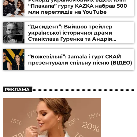
“Плакала” гурту KAZKA набрав 500
млн переглядів на YouTube
“Дисидент”: Вийшов трейлер
української історичної драми
Станіслава Гуренка та Андрія
Алфьорова (ВІДЕО)
“Божевільні”: Jamala і гурт СКАЙ
презентували спільну пісню (ВІДЕО)
РЕКЛАМА