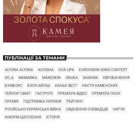
ПУБЛІКАЦІЇ ЗА ТЕМАМИ
ALYONA ALYONA
ALYOSHA
DUA LIPA
EUROVISION SONG CONTEST
GO_A
MAMARIKA
MÅNESKIN
ONUKA
SHAKIRA
ЄВРОБАЧЕННЯ
БУМБОКС
БІЛЛІ АЙЛІШ
КАНЬЄ ВЕСТ
НАСТЯ КАМЕНСКИХ
ТЕЙЛОР СВІФТ
ГАСТРОЛІ
ПРЕМ'ЄРА ВІДЕО
ПРЕМ'ЄРА ПІСНІ
ПРЕМІЯ
ПІДТРИМКА УКРАЇНИ
РЕЙТИНГ
РОСІЙСЬКО-УКРАЇНСЬКА ВІЙНА
СВІДЧЕННЯ ОЧЕВИДЦІВ
ЧАРТИ
ІНФОРМ ЩЕПЛЕННЯ
ІСТОРІЯ