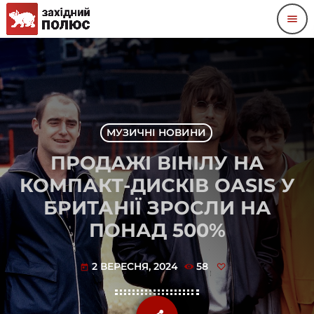
menu
МУЗИЧНІ НОВИНИ
ПРОДАЖІ ВІНІЛУ НА
КОМПАКТ-ДИСКІВ OASIS У
БРИТАНІЇ ЗРОСЛИ НА
ПОНАД 500%
2 ВЕРЕСНЯ, 2024
58
today