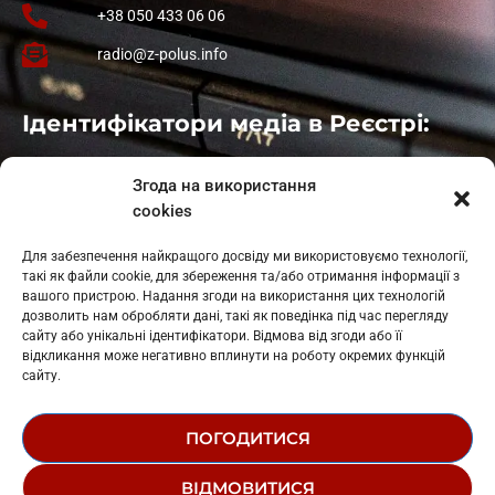
+38 050 433 06 06
radio@z-polus.info
Ідентифікатори медіа в Реєстрі:
Івано-Франківськ
: L11-00661
Згода на використання
Калуш
: L11-01410
cookies
Рогатин
: L11-01801
Яблуниця
: L11-01720
Для забезпечення найкращого досвіду ми використовуємо технології,
Косів: L11-01805
такі як файли cookie, для збереження та/або отримання інформації з
Гарасимів: L11-02274
вашого пристрою. Надання згоди на використання цих технологій
дозволить нам обробляти дані, такі як поведінка під час перегляду
сайту або унікальні ідентифікатори. Відмова від згоди або її
відкликання може негативно вплинути на роботу окремих функцій
сайту.
ПОГОДИТИСЯ
© 1995-2026 РК «ЗАХІДНИЙ ПОЛЮС»
ВІДМОВИТИСЯ