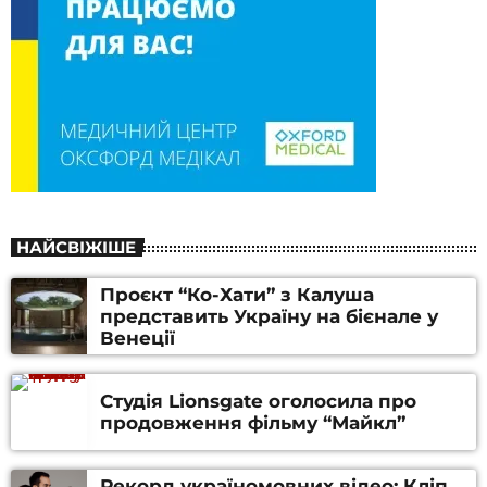
НАЙСВІЖІШЕ
Проєкт “Ко-Хати” з Калуша
представить Україну на бієнале у
Венеції
Студія Lionsgate оголосила про
продовження фільму “Майкл”
Рекорд україномовних відео: Кліп