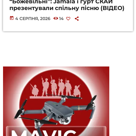
“Божевільні”: Jamala і гурт СКАЙ
презентували спільну пісню (ВІДЕО)
today
4 СЕРПНЯ, 2026
14