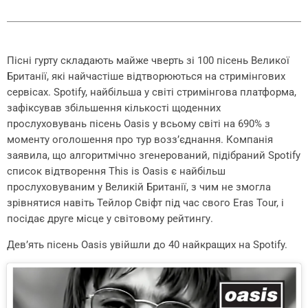
Пісні гурту складають майже чверть зі 100 пісень Великої
Британії, які найчастіше відтворюються на стримінгових
сервісах. Spotify, найбільша у світі стримінгова платформа,
зафіксував збільшення кількості щоденних
прослуховувань пісень Oasis у всьому світі на 690% з
моменту оголошення про тур возз’єднання. Компанія
заявила, що алгоритмічно згенерований, підібраний Spotify
список відтворення This is Oasis є найбільш
прослуховуваним у Великій Британії, з чим не змогла
зрівнятися навіть Тейлор Свіфт під час свого Eras Tour, і
посідає друге місце у світовому рейтингу.
Дев’ять пісень Oasis увійшли до 40 найкращих на Spotify.