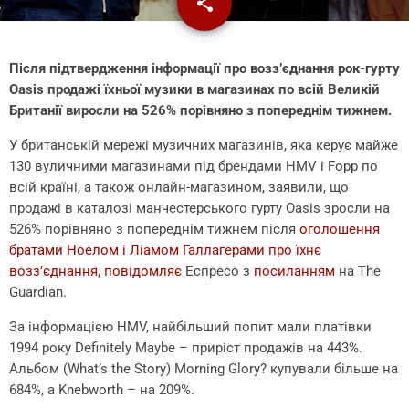
share
email
Після підтвердження інформації про воззʼєднання рок-гурту
Oasis продажі їхньої музики в магазинах по всій Великій
Британії виросли на 526% порівняно з попереднім тижнем.
У британській мережі музичних магазинів, яка керує майже
130 вуличними магазинами під брендами HMV і Fopp по
всій країні, а також онлайн-магазином, заявили, що
продажі в каталозі манчестерського гурту Oasis зросли на
526% порівняно з попереднім тижнем після
оголошення
братами Ноелом і Ліамом Галлагерами про їхнє
возз’єднання
,
повідомляє
Еспресо з
посиланням
на The
Guardian.
За інформацією HMV, найбільший попит мали платівки
1994 року Definitely Maybe – приріст продажів на 443%.
Альбом (What’s the Story) Morning Glory? купували більше на
684%, а Knebworth – на 209%.