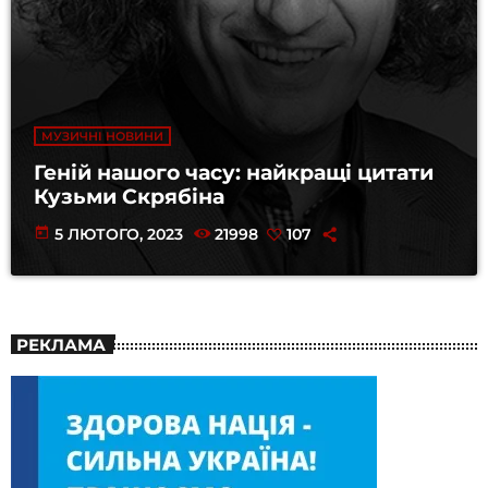
МУЗИЧНІ НОВИНИ
Геній нашого часу: найкращі цитати
Кузьми Скрябіна
today
5 ЛЮТОГО, 2023
21998
107
РЕКЛАМА