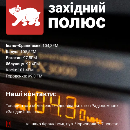
Івано-Франківськ
: 104,3FM
Калуш
: 105,5FM
Рогатин
: 97,5FM
Яблуниця
: 92,4FM
Косів: 101,4FM
Городенка: 99,0 FM
Наші контакти:
Товариство з обмеженою відповідальністю «Радіокомпанія
«Західний полюс»
м. Івано-Франківськ, вул. Чорновола 7, 7 поверх