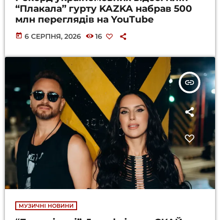
“Плакала” гурту KAZKA набрав 500
млн переглядів на YouTube
today
6 СЕРПНЯ, 2026
16
insert_link
МУЗИЧНІ НОВИНИ