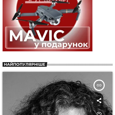
НАЙПОПУЛЯРНІШЕ
insert_link