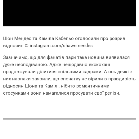
Шон Мендес та Каміла Кабельо оголосили про розрив
відносин
© instagram.com/shawnmendes
Зазначимо, що для фанатів пари така новина виявилася
дуже несподіваною. Адже нещодавно екскохані
продовжували ділитися спільними кадрами. А ось деякі з
них навпаки заявили, що спочатку не вірили в правдивість
відносин Шона та Камілі, нібито романтичними
стосунками вони намагалися просувати свої релізи.