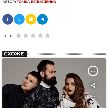
АВТОР:
FОMКА ВЕДМЕДЕНКО
email
RATE IT
СХОЖЕ
insert_link