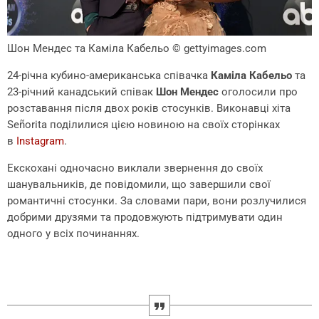
Шон Мендес та Каміла Кабельо
© gettyimages.com
24-річна кубино-американська співачка
Каміла Кабельо
та
23-річний канадський співак
Шон Мендес
оголосили про
розставання після двох років стосунків. Виконавці хіта
Señorita поділилися цією новиною на своїх сторінках
в
Instagram
.
Екскохані одночасно виклали звернення до своїх
шанувальників, де повідомили, що завершили свої
романтичні стосунки. За словами пари, вони розлучилися
добрими друзями та продовжують підтримувати один
одного у всіх починаннях.