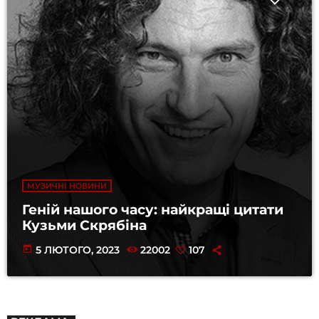
МУЗИЧНІ НОВИНИ
Геній нашого часу: найкращі цитати
Кузьми Скрябіна
today
5 ЛЮТОГО, 2023
22002
107