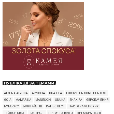
ПУБЛІКАЦІЇ ЗА ТЕМАМИ
ALYONA ALYONA
ALYOSHA
DUA LIPA
EUROVISION SONG CONTEST
GO_A
MAMARIKA
MÅNESKIN
ONUKA
SHAKIRA
ЄВРОБАЧЕННЯ
БУМБОКС
БІЛЛІ АЙЛІШ
КАНЬЄ ВЕСТ
НАСТЯ КАМЕНСКИХ
ТЕЙЛОР СВІФТ
ГАСТРОЛІ
ПРЕМ'ЄРА ВІДЕО
ПРЕМ'ЄРА ПІСНІ