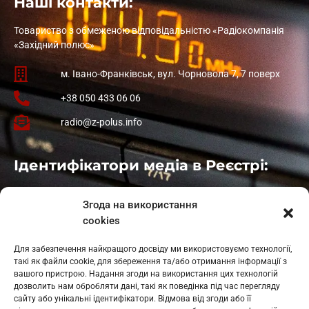
Наші контакти:
Товариство з обмеженою відповідальністю «Радіокомпанія
«Західний полюс»
м. Івано-Франківськ, вул. Чорновола 7, 7 поверх
+38 050 433 06 06
radio@z-polus.info
Ідентифікатори медіа в Реєстрі:
Івано-Франківськ
: L11-00661
Згода на використання
Калуш
: L11-01410
cookies
Рогатин
: L11-01801
Яблуниця
: L11-01720
Для забезпечення найкращого досвіду ми використовуємо технології,
Косів: L11-01805
такі як файли cookie, для збереження та/або отримання інформації з
Гарасимів: L11-02274
вашого пристрою. Надання згоди на використання цих технологій
дозволить нам обробляти дані, такі як поведінка під час перегляду
сайту або унікальні ідентифікатори. Відмова від згоди або її