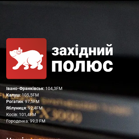
Івано-Франківськ
: 104,3FM
Калуш
: 105,5FM
Рогатин
: 97,5FM
Яблуниця
: 92,4FM
Косів: 101,4FM
Городенка: 99,0 FM