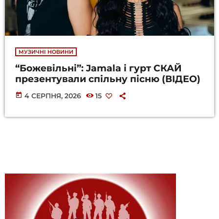
МУЗИЧНІ НОВИНИ
“Божевільні”: Jamala і гурт СКАЙ
презентували спільну пісню (ВІДЕО)
today
4 СЕРПНЯ, 2026
15