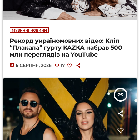
МУЗИЧНІ НОВИНИ
Рекорд україномовних відео: Кліп
“Плакала” гурту KAZKA набрав 500
млн переглядів на YouTube
today
6 СЕРПНЯ, 2026
17
insert_link