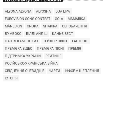
ALYONA ALYONA
ALYOSHA
DUA LIPA
EUROVISION SONG CONTEST
GO_A
MAMARIKA
MÅNESKIN
ONUKA
SHAKIRA
ЄВРОБАЧЕННЯ
БУМБОКС
БІЛЛІ АЙЛІШ
КАНЬЄ ВЕСТ
НАСТЯ КАМЕНСКИХ
ТЕЙЛОР СВІФТ
ГАСТРОЛІ
ПРЕМ'ЄРА ВІДЕО
ПРЕМ'ЄРА ПІСНІ
ПРЕМІЯ
ПІДТРИМКА УКРАЇНИ
РЕЙТИНГ
РОСІЙСЬКО-УКРАЇНСЬКА ВІЙНА
СВІДЧЕННЯ ОЧЕВИДЦІВ
ЧАРТИ
ІНФОРМ ЩЕПЛЕННЯ
ІСТОРІЯ