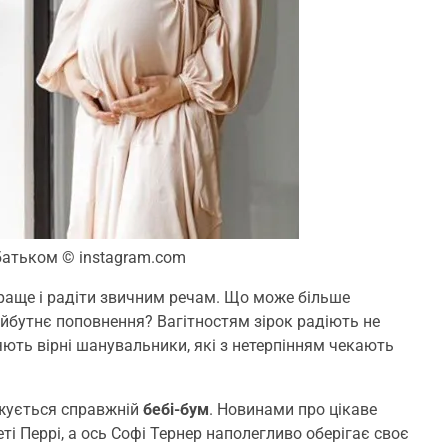
е батьком
© instagram.com
 краще і радіти звичним речам. Що може більше
айбутнє поповнення? Вагітностям зірок радіють не
іляють вірні шанувальники, які з нетерпінням чекають
тежується справжній
бебі-бум
. Новинами про цікаве
ті Перрі, а ось Софі Тернер наполегливо оберігає своє