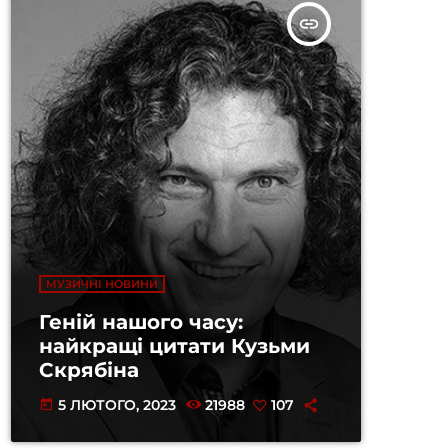
insert_link
МУЗИЧНІ НОВИНИ
Геній нашого часу:
найкращі цитати Кузьми
Скрябіна
5 ЛЮТОГО, 2023
21988
107
today