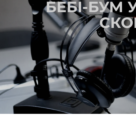
БЕБІ-БУМ У
СКО