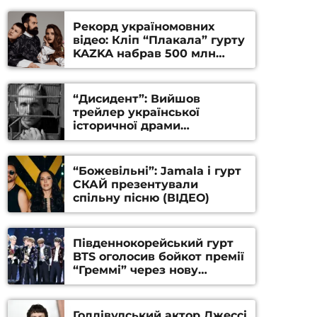
Рекорд україномовних
відео: Кліп “Плакала” гурту
KAZKA набрав 500 млн
переглядів на YouTube
“Дисидент”: Вийшов
трейлер української
історичної драми
Станіслава Гуренка та
Андрія Алфьорова (ВІДЕО)
“Божевільні”: Jamala і гурт
СКАЙ презентували
спільну пісню (ВІДЕО)
Південнокорейський гурт
BTS оголосив бойкот премії
“Греммі” через нову
номінацію
Голлівудський актор Джессі