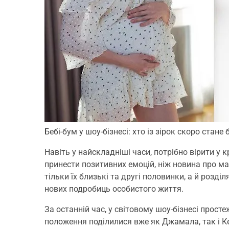
Бебі-бум у шоу-бізнесі: хто із зірок скоро стан
Навіть у найскладніші часи, потрібно вірити у
принести позитивних емоцій, ніж новина про м
тільки їх близькі та другі половинки, а й розд
нових подробиць особистого життя.
За останній час, у світовому шоу-бізнесі прос
положення поділилися вже як Джамала, так і Ке