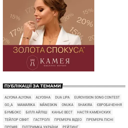
ПУБЛІКАЦІЇ ЗА ТЕМАМИ
ALYONA ALYONA
ALYOSHA
DUA LIPA
EUROVISION SONG CONTEST
GO_A
MAMARIKA
MÅNESKIN
ONUKA
SHAKIRA
ЄВРОБАЧЕННЯ
БУМБОКС
БІЛЛІ АЙЛІШ
КАНЬЄ ВЕСТ
НАСТЯ КАМЕНСКИХ
ТЕЙЛОР СВІФТ
ГАСТРОЛІ
ПРЕМ'ЄРА ВІДЕО
ПРЕМ'ЄРА ПІСНІ
ПРЕМІЯ
ПІДТРИМКА УКРАЇНИ
РЕЙТИНГ