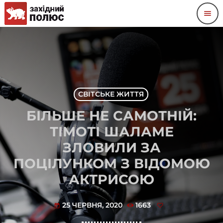
menu
СВІТСЬКЕ ЖИТТЯ
БІЛЬШЕ НЕ САМОТНІЙ:
ТІМОТІ ШАЛАМЕ
ЗЛОВИЛИ ЗА
ПОЦІЛУНКОМ З ВІДОМОЮ
АКТРИСОЮ
25 ЧЕРВНЯ, 2020
1663
today