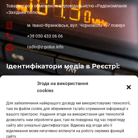
Товариство з обмеженою відповідальністю «Радіокомпанія
«Західний полюс»
м. Івано-Франківськ, вул. Чорновола 7, 7 поверх
+38 050 433 06 06
radio@z-polus.info
Ідентифікатори медіа в Реєстрі:
Івано-Франківськ
: L11-00661
Згода на використання
Калуш
: L11-01410
cookies
Рогатин
: L11-01801
Яблуниця
: L11-01720
Для забезпечення найкращого досвіду ми використовуємо технології,
Косів: L11-01805
такі як файли cookie, для збереження та/або отримання інформації з
Гарасимів: L11-02274
вашого пристрою. Надання згоди на використання цих технологій
дозволить нам обробляти дані, такі як поведінка під час перегляду
сайту або унікальні ідентифікатори. Відмова від згоди або її
відкликання може негативно вплинути на роботу окремих функцій
сайту.