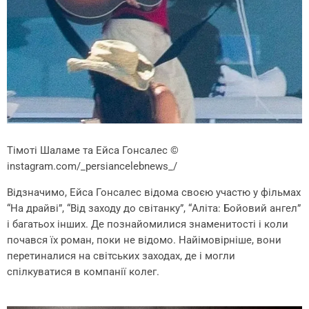
Тімоті Шаламе та Ейса Гонсалес
©
instagram.com/_persiancelebnews_/
Відзначимо, Ейса Гонсалес відома своєю участю у фільмах
“На драйві”, “Від заходу до світанку”, “Аліта: Бойовий ангел”
і багатьох інших. Де познайомилися знаменитості і коли
почався їх роман, поки не відомо. Найімовірніше, вони
перетиналися на світських заходах, де і могли
спілкуватися в компанії колег.