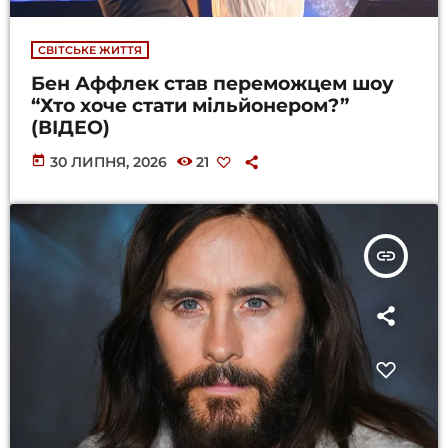
СВІТСЬКЕ ЖИТТЯ
Бен Аффлек став переможцем шоу
“Хто хоче стати мільйонером?”
(ВІДЕО)
today
30 ЛИПНЯ, 2026
21
insert_link