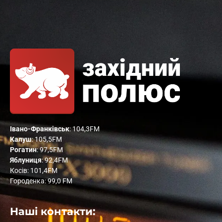
Івано-Франківськ
: 104,3FM
Калуш
: 105,5FM
Рогатин
: 97,5FM
Яблуниця
: 92,4FM
Косів: 101,4FM
Городенка: 99,0 FM
Наші контакти: