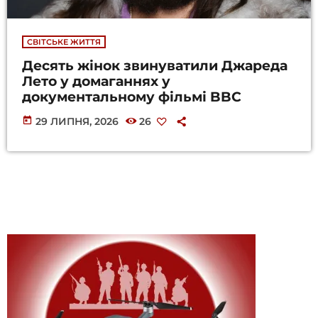
СВІТСЬКЕ ЖИТТЯ
Десять жінок звинуватили Джареда
Лето у домаганнях у
документальному фільмі BBC
today
29 ЛИПНЯ, 2026
26