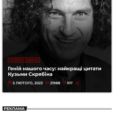
МУЗИЧНІ НОВИНИ
Геній нашого часу: найкращі цитати
Кузьми Скрябіна
today
5 ЛЮТОГО, 2023
21988
107
РЕКЛАМА