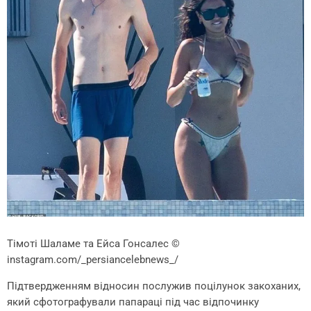
Тімоті Шаламе та Ейса Гонсалес
©
instagram.com/_persiancelebnews_/
Підтвердженням відносин послужив поцілунок закоханих,
який сфотографували папараці під час відпочинку