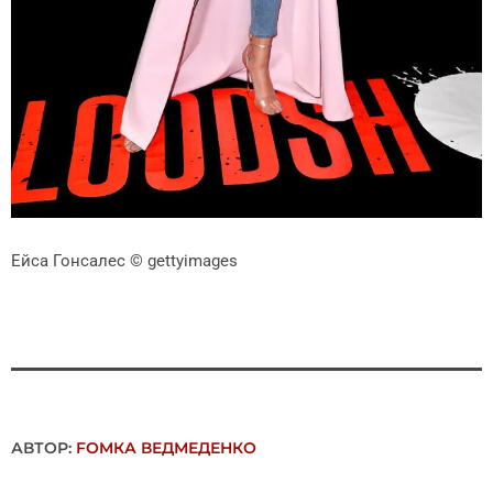
Ейса Гонсалес
© gettyimages
АВТОР:
FОMКА ВЕДМЕДЕНКО