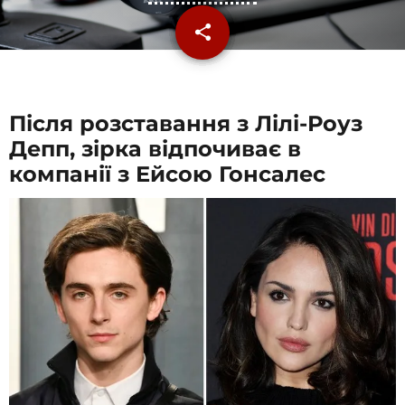
share
email
Після розставання з Лілі-Роуз
Депп, зірка відпочиває в
компанії з Ейсою Гонсалес