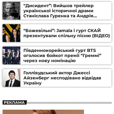
“Дисидент”: Вийшов трейлер
української історичної драми
Станіслава Гуренка та Андрія
Алфьорова (ВІДЕО)
“Божевільні”: Jamala і гурт СКАЙ
презентували спільну пісню (ВІДЕО)
Південнокорейський гурт BTS
оголосив бойкот премії “Греммі”
через нову номінацію
Голлівудський актор Джессі
Айзенберг несподівано відвідав
Україну
РЕКЛАМА