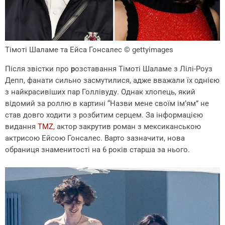
Тімоті Шаламе та Ейса Гонсалес
© gettyimages
Після звістки про
р
озставання Тімоті Шаламе з Лілі-Роуз
Депп, фанати сильно засмутилися, адже вважали їх однією
з найкрасивіших пар Голлівуду. Однак хлопець, який
відомий за роллю в картині “Назви мене своїм ім’ям” не
став довго ходити з розбитим серцем. За інформацією
видання
TMZ
, актор закрутив роман з мексиканською
актрисою Ейсою Гонсалес. Варто зазначити, нова
обраниця знаменитості на 6 років старша за нього.