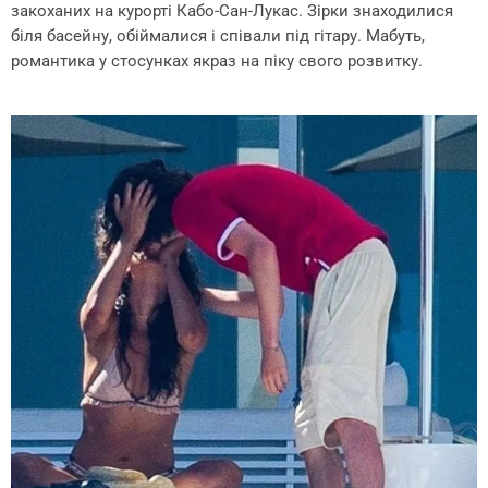
закоханих на курорті Кабо-Сан-Лукас. Зірки знаходилися
біля басейну, обіймалися і співали під гітару. Мабуть,
романтика у стосунках якраз на піку свого розвитку.