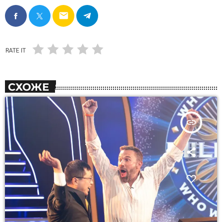
email
RATE IT
СХОЖЕ
insert_link