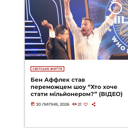
insert_link
СВІТСЬКЕ ЖИТТЯ
Бен Аффлек став
переможцем шоу “Хто хоче
стати мільйонером?” (ВІДЕО)
30 ЛИПНЯ, 2026
21
today