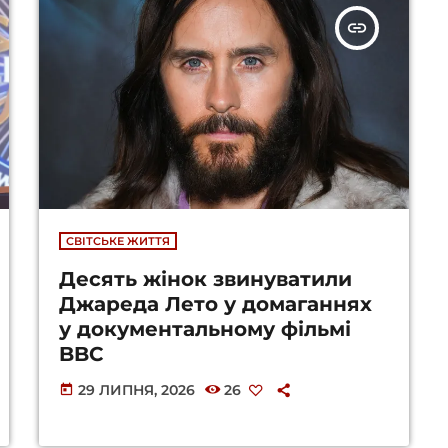
insert_link
СВІТСЬКЕ ЖИТТЯ
Десять жінок звинуватили
Джареда Лето у домаганнях
у документальному фільмі
BBC
29 ЛИПНЯ, 2026
26
today