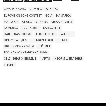
ALYONA ALYONA
ALYOSHA
DUA LIPA
EUROVISION SONG CONTEST
GO_A
MAMARIKA
MÅNESKIN
ONUKA
SHAKIRA
ЄВРОБАЧЕННЯ
БУМБОКС
БІЛЛІ АЙЛІШ
КАНЬЄ ВЕСТ
НАСТЯ КАМЕНСКИХ
ТЕЙЛОР СВІФТ
ГАСТРОЛІ
ПРЕМ'ЄРА ВІДЕО
ПРЕМ'ЄРА ПІСНІ
ПРЕМІЯ
ПІДТРИМКА УКРАЇНИ
РЕЙТИНГ
РОСІЙСЬКО-УКРАЇНСЬКА ВІЙНА
СВІДЧЕННЯ ОЧЕВИДЦІВ
ЧАРТИ
ІНФОРМ ЩЕПЛЕННЯ
ІСТОРІЯ