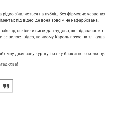
ка рідко з’являється на публіці без фірмових червоних
іментах під відео, де вона зовсім не нафарбована.
 make-up, оскільки виглядає чудово, що відзначаємо
ки з’явилося відео, на якому Кароль позує на тлі куща
об’ємну джинсову куртку і кепку блакитного кольору.
агадкова!