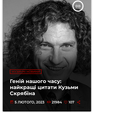
insert_link
МУЗИЧНІ НОВИНИ
Геній нашого часу:
найкращі цитати Кузьми
Скрябіна
5 ЛЮТОГО, 2023
21984
107
today