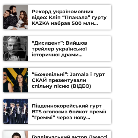
Рекорд україномовних
відео: Кліп “Плакала” гурту
KAZKA набрав 500 млн
переглядів на YouTube
“Дисидент”: Вийшов
трейлер української
історичної драми
Станіслава Гуренка та
Андрія Алфьорова (ВІДЕО)
“Божевільні”: Jamala і гурт
СКАЙ презентували
спільну пісню (ВІДЕО)
Південнокорейський гурт
BTS оголосив бойкот премії
“Греммі” через нову
номінацію
Голлівудський актор Джессі