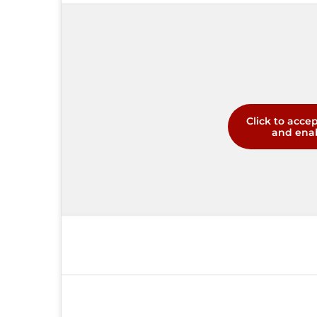
Click to acce
and enab