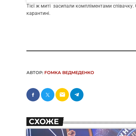
Тієї ж миті засипали компліментами співачку. 
карантині.
АВТОР:
FОMКА ВЕДМЕДЕНКО
email
СХОЖЕ