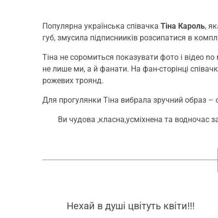
Популярна українська співачка
Тіна Кароль
, я
губ, змусила підписнииків розсипатися в компл
Тіна не соромиться показувати фото і відео no
не лише ми, а й фанати. На фан-сторінці співач
рожевих троянд.
Для прогулянки Тіна вибрала зручний образ – 
Ви чудова ,класна,усміхнена та водночас з
Нехай в душі цвітуть квіти!!!