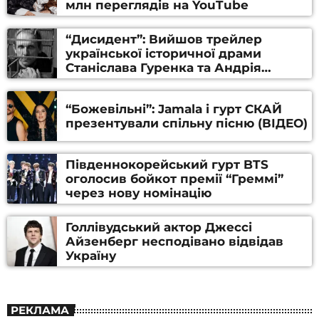
млн переглядів на YouTube
“Дисидент”: Вийшов трейлер
української історичної драми
Станіслава Гуренка та Андрія
Алфьорова (ВІДЕО)
“Божевільні”: Jamala і гурт СКАЙ
презентували спільну пісню (ВІДЕО)
Південнокорейський гурт BTS
оголосив бойкот премії “Греммі”
через нову номінацію
Голлівудський актор Джессі
Айзенберг несподівано відвідав
Україну
РЕКЛАМА