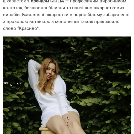
шкарпеток
з брендом GIULIA
— професійним виробником
колготок, безшовної білизни та панчішно-шкарпеткових
виробів. Бавовняні шкарпетки в чорно-білому забарвленні
з прозорою вставкою з мононитки також прикрасило
слово “Красиво”.