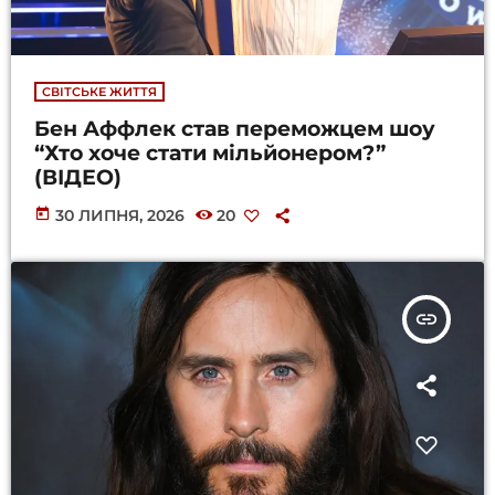
СВІТСЬКЕ ЖИТТЯ
Бен Аффлек став переможцем шоу
“Хто хоче стати мільйонером?”
(ВІДЕО)
today
30 ЛИПНЯ, 2026
20
insert_link