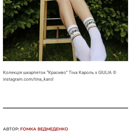
Колекція шкарпеток “Красиво” Тіна Кароль х GIULIA
©
instagram.com/tina_karol
АВТОР:
FОMКА ВЕДМЕДЕНКО