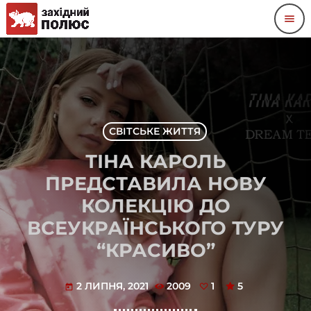
menu
СВІТСЬКЕ ЖИТТЯ
ТІНА КАРОЛЬ
ПРЕДСТАВИЛА НОВУ
КОЛЕКЦІЮ ДО
ВСЕУКРАЇНСЬКОГО ТУРУ
“КРАСИВО”
2 ЛИПНЯ, 2021
2009
1
5
today