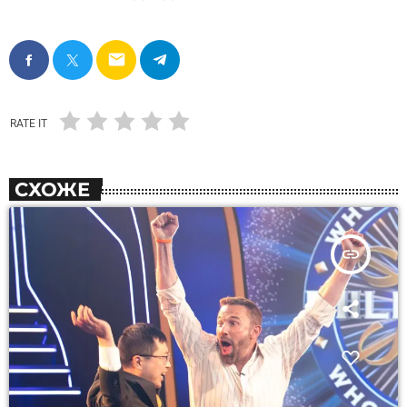
email
RATE IT
СХОЖЕ
insert_link