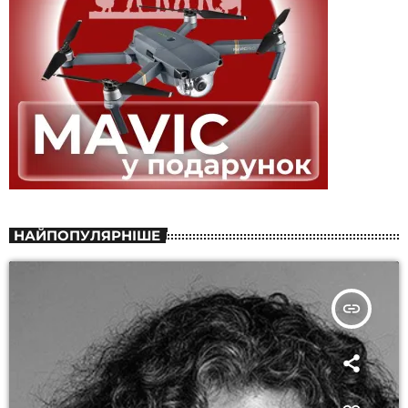
НАЙПОПУЛЯРНІШЕ
insert_link