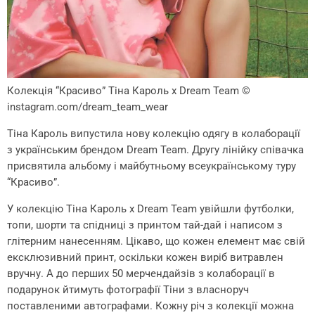
Колекція “Красиво” Тіна Кароль х Dream Team
©
instagram.com/dream_team_wear
Тіна Кароль випустила нову колекцію одягу в колаборації
з українським брендом Dream Team. Другу лінійку співачка
присвятила альбому і майбутньому всеукраїнському туру
“Красиво”.
У колекцію Тіна Кароль х Dream Team увійшли футболки,
топи, шорти та спідниці з принтом тай-дай і написом з
глітерним нанесенням. Цікаво, що кожен елемент має свій
ексклюзивний принт, оскільки кожен виріб витравлен
вручну. А до перших 50 мерчендайзів з колаборації в
подарунок йтимуть фотографії Тіни з власноруч
поставленими автографами. Кожну річ з колекції можна