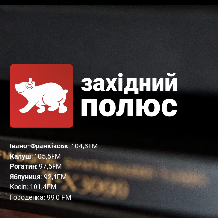
Івано-Франківськ
: 104,3FM
Калуш
: 105,5FM
Рогатин
: 97,5FM
Яблуниця
: 92,4FM
Косів: 101,4FM
Городенка: 99,0 FM