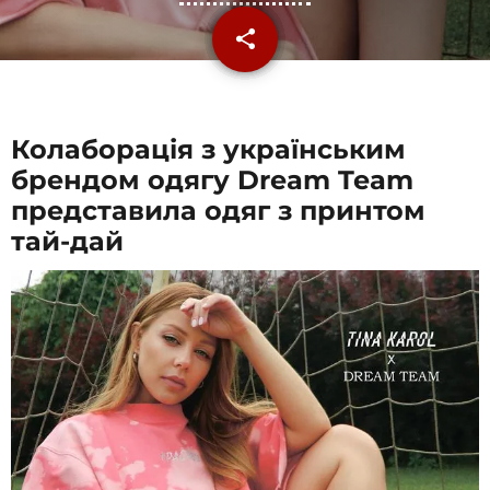
share
email
1
Колаборація з українським
брендом одягу Dream Team
представила одяг з принтом
тай-дай