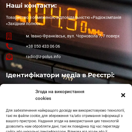
Наші контакти:
Товариство з обмеженою відповідальністю «Радіокомпанія
«Західний полюс»
м. Івано-Франківськ, вул. Чорновола 7, 7 поверх
+38 050 433 06 06
radio@z-polus.info
Ідентифікатори медіа в Реєстрі:
Івано-Франківськ
: L11-00661
Згода на використання
Калуш
: L11-01410
cookies
Рогатин
: L11-01801
Яблуниця
: L11-01720
Для забезпечення найкращого досвіду ми використовуємо технології,
Косів: L11-01805
такі як файли cookie, для збереження та/або отримання інформації з
Гарасимів: L11-02274
вашого пристрою. Надання згоди на використання цих технологій
дозволить нам обробляти дані, такі як поведінка під час перегляду
сайту або унікальні ідентифікатори. Відмова від згоди або її