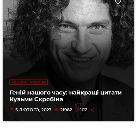
МУЗИЧНІ НОВИНИ
Геній нашого часу: найкращі цитати
Кузьми Скрябіна
today
5 ЛЮТОГО, 2023
21982
107