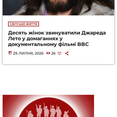
СВІТСЬКЕ ЖИТТЯ
Десять жінок звинуватили Джареда
Лето у домаганнях у
документальному фільмі BBC
today
29 ЛИПНЯ, 2026
26