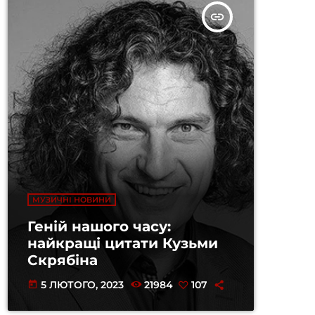
insert_link
МУЗИЧНІ НОВИНИ
Геній нашого часу:
найкращі цитати Кузьми
Скрябіна
5 ЛЮТОГО, 2023
21984
107
today