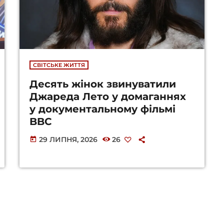
СВІТСЬКЕ ЖИТТЯ
Десять жінок звинуватили
Джареда Лето у домаганнях
у документальному фільмі
BBC
29 ЛИПНЯ, 2026
26
today