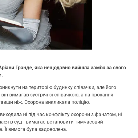
Аріани Гранде, яка нещодавно вийшла заміж за свого
м.
оникнути на територію будинку співачки, але його
він вимагав зустрічі зі співачкою, а на прохання
тавши ніж. Охорона викликала поліцію.
 виходила ні під час конфлікту охорони з фанатом, ні
улася в суд і вимагає встановити тимчасовий
. Її вимога була задоволена.