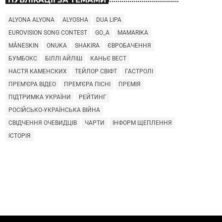
ALYONA ALYONA
ALYOSHA
DUA LIPA
EUROVISION SONG CONTEST
GO_A
MAMARIKA
MÅNESKIN
ONUKA
SHAKIRA
ЄВРОБАЧЕННЯ
БУМБОКС
БІЛЛІ АЙЛІШ
КАНЬЄ ВЕСТ
НАСТЯ КАМЕНСКИХ
ТЕЙЛОР СВІФТ
ГАСТРОЛІ
ПРЕМ'ЄРА ВІДЕО
ПРЕМ'ЄРА ПІСНІ
ПРЕМІЯ
ПІДТРИМКА УКРАЇНИ
РЕЙТИНГ
РОСІЙСЬКО-УКРАЇНСЬКА ВІЙНА
СВІДЧЕННЯ ОЧЕВИДЦІВ
ЧАРТИ
ІНФОРМ ЩЕПЛЕННЯ
ІСТОРІЯ