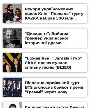
Рекорд україномовних
відео: Кліп “Плакала” гурту
KAZKA набрав 500 млн
переглядів на YouTube
“Дисидент”: Вийшов
трейлер української
історичної драми
Станіслава Гуренка та
Андрія Алфьорова (ВІДЕО)
“Божевільні”: Jamala і гурт
СКАЙ презентували
спільну пісню (ВІДЕО)
Південнокорейський гурт
BTS оголосив бойкот премії
“Греммі” через нову
номінацію
Голлівудський актор Джессі