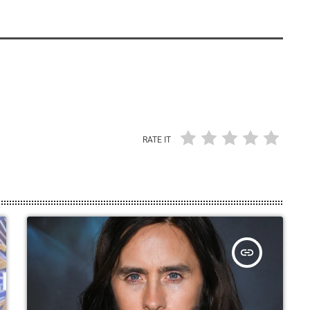
RATE IT
insert_link