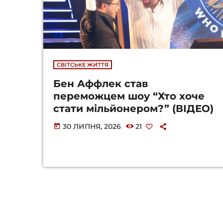
СВІТСЬКЕ ЖИТТЯ
Бен Аффлек став
переможцем шоу “Хто хоче
стати мільйонером?” (ВІДЕО)
30 ЛИПНЯ, 2026
21
today