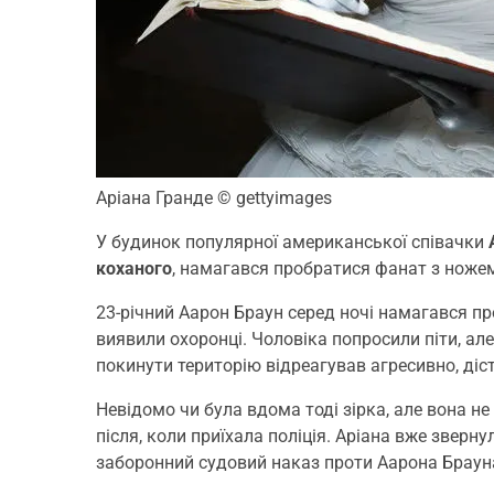
Аріана Гранде
© gettyimages
У будинок популярної американської співачки
коханого
, намагався пробратися фанат з ноже
23-річний Аарон Браун серед ночі намагався пр
виявили охоронці. Чоловіка попросили піти, але 
покинути територію відреагував агресивно, діс
Невідомо чи була вдома тоді зірка, але вона не
після, коли приїхала поліція. Аріана вже зверн
заборонний судовий наказ проти Аарона Брауна