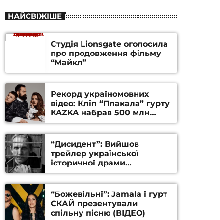
НАЙСВІЖІШЕ
Студія Lionsgate оголосила
про продовження фільму
“Майкл”
Рекорд україномовних
відео: Кліп “Плакала” гурту
KAZKA набрав 500 млн
переглядів на YouTube
“Дисидент”: Вийшов
трейлер української
історичної драми
Станіслава Гуренка та
Андрія Алфьорова (ВІДЕО)
“Божевільні”: Jamala і гурт
СКАЙ презентували
спільну пісню (ВІДЕО)