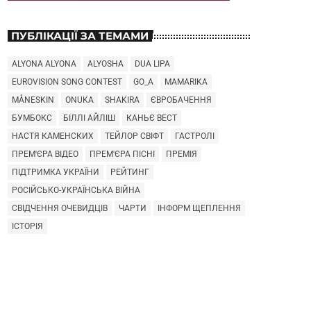
ПУБЛІКАЦІЇ ЗА ТЕМАМИ
ALYONA ALYONA
ALYOSHA
DUA LIPA
EUROVISION SONG CONTEST
GO_A
MAMARIKA
MÅNESKIN
ONUKA
SHAKIRA
ЄВРОБАЧЕННЯ
БУМБОКС
БІЛЛІ АЙЛІШ
КАНЬЄ ВЕСТ
НАСТЯ КАМЕНСКИХ
ТЕЙЛОР СВІФТ
ГАСТРОЛІ
ПРЕМ'ЄРА ВІДЕО
ПРЕМ'ЄРА ПІСНІ
ПРЕМІЯ
ПІДТРИМКА УКРАЇНИ
РЕЙТИНГ
РОСІЙСЬКО-УКРАЇНСЬКА ВІЙНА
СВІДЧЕННЯ ОЧЕВИДЦІВ
ЧАРТИ
ІНФОРМ ЩЕПЛЕННЯ
ІСТОРІЯ