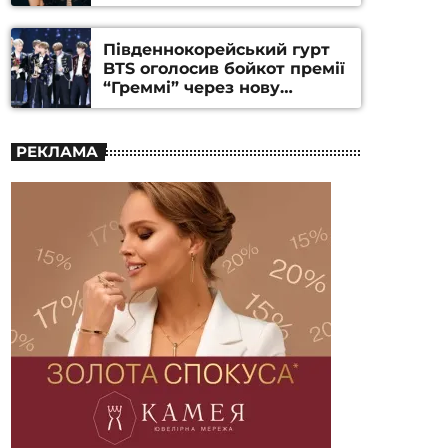
Південнокорейський гурт
BTS оголосив бойкот премії
“Греммі” через нову
номінацію
РЕКЛАМА