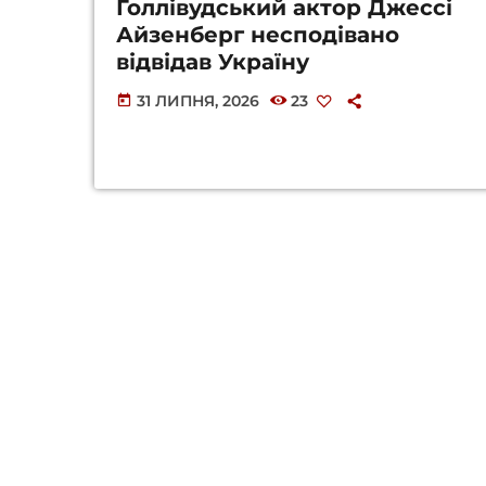
Голлівудський актор Джессі
Айзенберг несподівано
відвідав Україну
31 ЛИПНЯ, 2026
23
today