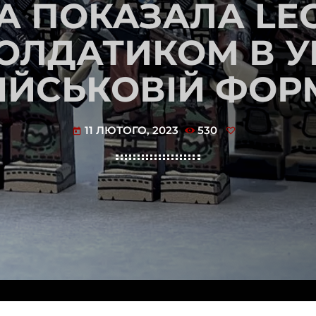
IA ПОКАЗАЛА LE
СОЛДАТИКОМ В У
ІЙСЬКОВІЙ ФОР
11 ЛЮТОГО, 2023
530
today