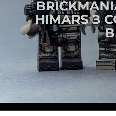
BRICKMAN
HIMARS З 
В