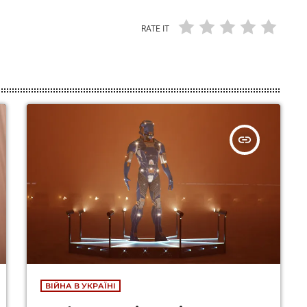
RATE IT
insert_link
ВІЙНА В УКРАЇНІ