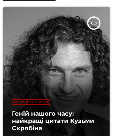
insert_link
МУЗИЧНІ НОВИНИ
Геній нашого часу:
найкращі цитати Кузьми
Скрябіна