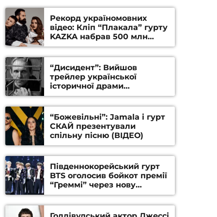
Рекорд україномовних
відео: Кліп “Плакала” гурту
KAZKA набрав 500 млн
переглядів на YouTube
“Дисидент”: Вийшов
трейлер української
історичної драми
Станіслава Гуренка та
Андрія Алфьорова (ВІДЕО)
“Божевільні”: Jamala і гурт
СКАЙ презентували
спільну пісню (ВІДЕО)
Південнокорейський гурт
BTS оголосив бойкот премії
“Греммі” через нову
номінацію
Голлівудський актор Джессі