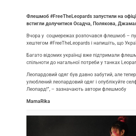
Флешмоб #FreeTheLeopards запустили на офіцій
встигли долучитися Осадча, Полякова, Джамала
Вчора у соцмережах розпочався флешмоб – публ
хештегом #FreeTheLeopards і напишіть, що Украї
Багато відомих українці вже підтримали флешмо
спільноти до нагальної потреби у танках Leopar
Леопардовий одяг був давно забутий, але тепер 
улюблений леопардовий одяг і опублікуйте селф
Леопард!”, – зазначають автори флешмобу
MamaRika