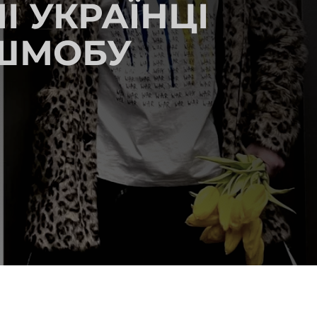
І УКРАЇНЦІ
ШМОБУ