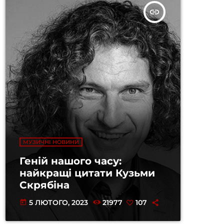
insert_link
МУЗИЧНІ НОВИНИ
Геній нашого часу:
найкращі цитати Кузьми
Скрябіна
5 ЛЮТОГО, 2023
21977
107
today