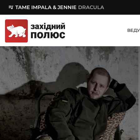
queue_music
TAME IMPALA & JENNIE
DRACULA
ВЕДУ