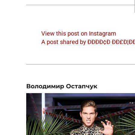
View this post on Instagram
A post shared by ÐÐÐÐ¢Ð ÐÐ£Ð¦Ð
Володимир Остапчук