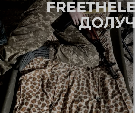
FREЕTHELE
ДОЛУ