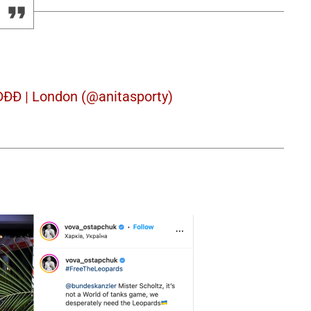
ÐÐÐ | London (@anitasporty)