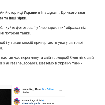
ній сторінці України в Instagram. До нього вже
 та інші зірки.
ікуйте фотографії у “леопардових” образах під
ні потрібні танки.
б і у такий спосіб привертають увагу світової
d.
настав час переглянути свій гардероб! Одягніть свій
і з #FreeTheLeopards. Ввеземо в Україну танки