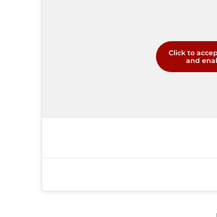
Click to acce
and enab