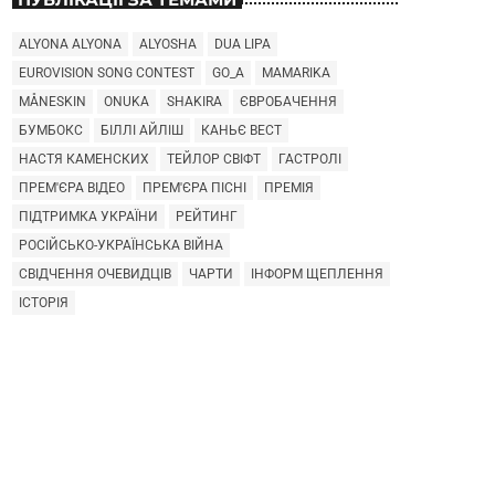
ALYONA ALYONA
ALYOSHA
DUA LIPA
EUROVISION SONG CONTEST
GO_A
MAMARIKA
MÅNESKIN
ONUKA
SHAKIRA
ЄВРОБАЧЕННЯ
БУМБОКС
БІЛЛІ АЙЛІШ
КАНЬЄ ВЕСТ
НАСТЯ КАМЕНСКИХ
ТЕЙЛОР СВІФТ
ГАСТРОЛІ
ПРЕМ'ЄРА ВІДЕО
ПРЕМ'ЄРА ПІСНІ
ПРЕМІЯ
ПІДТРИМКА УКРАЇНИ
РЕЙТИНГ
РОСІЙСЬКО-УКРАЇНСЬКА ВІЙНА
СВІДЧЕННЯ ОЧЕВИДЦІВ
ЧАРТИ
ІНФОРМ ЩЕПЛЕННЯ
ІСТОРІЯ