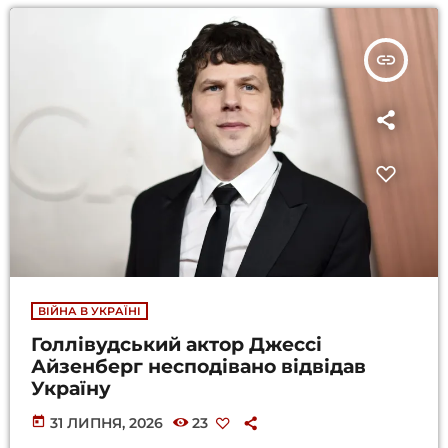
insert_link
ВІЙНА В УКРАЇНІ
Голлівудський актор Джессі
Айзенберг несподівано відвідав
Україну
today
31 ЛИПНЯ, 2026
23