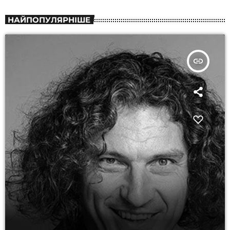
НАЙПОПУЛЯРНІШЕ
insert_link