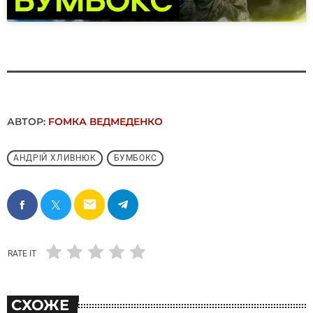
АВТОР:
FОMКА ВЕДМЕДЕНКО
АНДРІЙ ХЛИВНЮК
БУМБОКС
email
RATE IT
СХОЖЕ