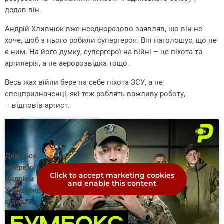
додав він.
Андрій Хливнюк вже неодноразово заявляв, що він не
хоче, щоб з нього робили супергероя. Він наголошує, що не
є ним. На його думку, супергерої на війні – це піхота та
артилерія, а не аеророзвідка тощо.
Весь жах війни бере на себе піхота ЗСУ, а не
спецпризначенці, які теж роблять важливу роботу,
– відповів артист.
Дивіться
інтерв’ю з
Click to accept marketing cookies
Андрієм
and enable this content
Хливнюком:
відео