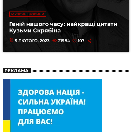
МУЗИЧНІ НОВИНИ
Геній нашого часу: найкращі цитати
Кузьми Скрябіна
today
5 ЛЮТОГО, 2023
21984
107
РЕКЛАМА