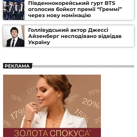
Південнокорейський гурт BTS
оголосив бойкот премії “Греммі”
через нову номінацію
Голлівудський актор Джессі
Айзенберг несподівано відвідав
Україну
РЕКЛАМА