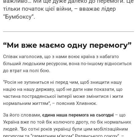
важливо… Ми ще дуже далеко до перемоги. Це
тільки початок цієї війни, – вважає лідер
“Бумбоксу”.
“Ми вже маємо одну перемогу”
Співак наголосив, що з нами воює країна з набагато
більший людським ресурсом, вона по-іншому відноситься
до втрат на полі бою.
“Росія не зупиниться ні перед чим, щоб знищити нашу
націю на нашу державу, щоб не дати нам показати, що
частина пострадянської імперії може змінитися і жити
нормальним життям”, – пояснив Хливнюк.
За його словами,
єдина наша перемога на сьогодні
– що
Україна вже по той бік колючого дроту, по бік нормальних
людей. “Бо сотні років українці були цим мобілізаційним
ресурсом та “гарматним м’ясом” Радянського союзу”, –