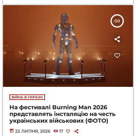
insert_link
ВІЙНА В УКРАЇНІ
На фестивалі Burning Man 2026
представлять інсталяцію на честь
українських військових (ФОТО)
today
22 ЛИПНЯ, 2026
17