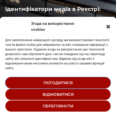
Ідентифікатори медіа в Реєстрі:
Івано-Франківськ
: L11-00661
Згода на використання
Калуш
: L11-01410
cookies
Рогатин
: L11-01801
Яблуниця
: L11-01720
Для забезпечення найкращого досвіду ми використовуємо технології,
Косів: L11-01805
такі як файли cookie, для збереження та/або отримання інформації з
Гарасимів: L11-02274
вашого пристрою. Надання згоди на використання цих технологій
дозволить нам обробляти дані, такі як поведінка під час перегляду
сайту або унікальні ідентифікатори. Відмова від згоди або її
відкликання може негативно вплинути на роботу окремих функцій
сайту.
ПОГОДИТИСЯ
© 1995-2026 РК «ЗАХІДНИЙ ПОЛЮС»
ВІДМОВИТИСЯ
ЛОГОТИП
РЕДАКЦІЙНИЙ СТАТУТ
ПЕРЕГЛЯНУТИ
СТРУКТУРА ВЛАСНОСТІ