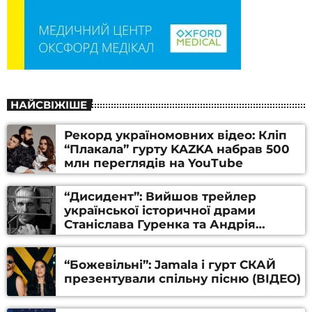
НАЙСВІЖІШЕ
Рекорд україномовних відео: Кліп
“Плакала” гурту KAZKA набрав 500
млн переглядів на YouTube
“Дисидент”: Вийшов трейлер
української історичної драми
Станіслава Гуренка та Андрія
Алфьорова (ВІДЕО)
“Божевільні”: Jamala і гурт СКАЙ
презентували спільну пісню (ВІДЕО)