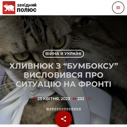
menu
ВІЙНА В УКРАЇНІ
ХЛИВНЮК З “БУМБОКСУ”
ВИСЛОВИВСЯ ПРО
СИТУАЦІЮ НА ФРОНТІ
23 КВІТНЯ, 2023
232
today
share
email