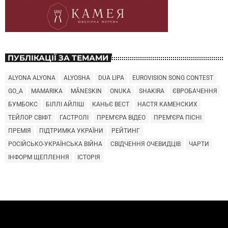
ПУБЛІКАЦІЇ ЗА ТЕМАМИ
ALYONA ALYONA
ALYOSHA
DUA LIPA
EUROVISION SONG CONTEST
GO_A
MAMARIKA
MÅNESKIN
ONUKA
SHAKIRA
ЄВРОБАЧЕННЯ
БУМБОКС
БІЛЛІ АЙЛІШ
КАНЬЄ ВЕСТ
НАСТЯ КАМЕНСКИХ
ТЕЙЛОР СВІФТ
ГАСТРОЛІ
ПРЕМ'ЄРА ВІДЕО
ПРЕМ'ЄРА ПІСНІ
ПРЕМІЯ
ПІДТРИМКА УКРАЇНИ
РЕЙТИНГ
РОСІЙСЬКО-УКРАЇНСЬКА ВІЙНА
СВІДЧЕННЯ ОЧЕВИДЦІВ
ЧАРТИ
ІНФОРМ ЩЕПЛЕННЯ
ІСТОРІЯ