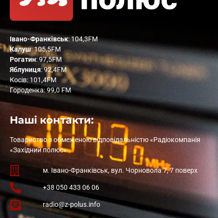
Івано-Франківськ
: 104,3FM
Калуш
: 105,5FM
Рогатин
: 97,5FM
Яблуниця
: 92,4FM
Косів: 101,4FM
Городенка: 99,0 FM
Наші контакти:
Товариство з обмеженою відповідальністю «Радіокомпанія
«Західний полюс»
м. Івано-Франківськ, вул. Чорновола 7, 7 поверх
+38 050 433 06 06
radio@z-polus.info