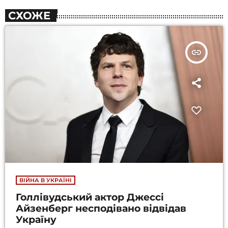
СХОЖЕ
insert_link
ВІЙНА В УКРАЇНІ
Голлівудський актор Джессі
Айзенберг несподівано відвідав
Україну