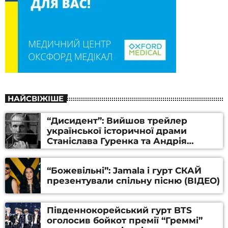
НАЙСВІЖІШЕ
“Дисидент”: Вийшов трейлер
української історичної драми
Станіслава Гуренка та Андрія
Алфьорова (ВІДЕО)
“Божевільні”: Jamala і гурт СКАЙ
презентували спільну пісню (ВІДЕО)
Південнокорейський гурт BTS
оголосив бойкот премії “Греммі”