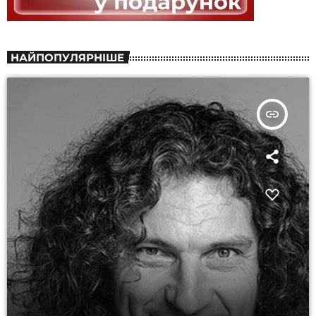
НАЙПОПУЛЯРНІШЕ
insert_link