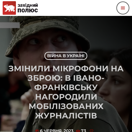
menu
ВІЙНА В УКРАЇНІ
ЗМІНИЛИ МІКРОФОНИ НА
ЗБРОЮ: В ІВАНО-
ФРАНКІВСЬКУ
НАГОРОДИЛИ
МОБІЛІЗОВАНИХ
ЖУРНАЛІСТІВ
6 ЧЕРВНЯ, 2023
73
today