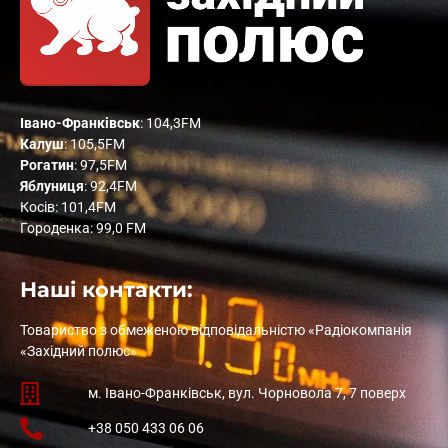
Івано-Франківськ
: 104,3FM
Калуш
: 105,5FM
Рогатин
: 97,5FM
Яблуниця
: 92,4FM
Косів: 101,4FM
Городенка: 99,0 FM
Наші контакти:
Товариство з обмеженою відповідальністю «Радіокомпанія
«Західний полюс»
м. Івано-Франківськ, вул. Чорновола 7, 7 поверх
+38 050 433 06 06