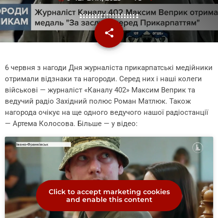
share
email
6 червня з нагоди Дня журналіста прикарпатські медійники
отримали відзнаки та нагороди. Серед них і наші колеги
військові — журналіст «Каналу 402» Максим Веприк та
ведучий радіо Західний полюс Роман Матлюк. Також
нагорода очікує на ще одного ведучого нашої радіостанції
— Артема Колосова. Більше — у відео:
Click to accept marketing cookies
and enable this content