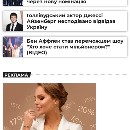
через нову номінацію
Голлівудський актор Джессі
Айзенберг несподівано відвідав
Україну
Бен Аффлек став переможцем шоу
“Хто хоче стати мільйонером?”
(ВІДЕО)
РЕКЛАМА