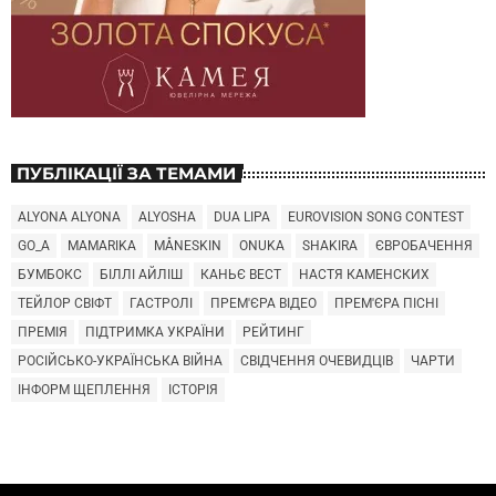
ПУБЛІКАЦІЇ ЗА ТЕМАМИ
ALYONA ALYONA
ALYOSHA
DUA LIPA
EUROVISION SONG CONTEST
GO_A
MAMARIKA
MÅNESKIN
ONUKA
SHAKIRA
ЄВРОБАЧЕННЯ
БУМБОКС
БІЛЛІ АЙЛІШ
КАНЬЄ ВЕСТ
НАСТЯ КАМЕНСКИХ
ТЕЙЛОР СВІФТ
ГАСТРОЛІ
ПРЕМ'ЄРА ВІДЕО
ПРЕМ'ЄРА ПІСНІ
ПРЕМІЯ
ПІДТРИМКА УКРАЇНИ
РЕЙТИНГ
РОСІЙСЬКО-УКРАЇНСЬКА ВІЙНА
СВІДЧЕННЯ ОЧЕВИДЦІВ
ЧАРТИ
ІНФОРМ ЩЕПЛЕННЯ
ІСТОРІЯ