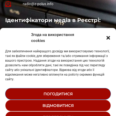
radio@z-polus.info
Ідентифікатори медіа в Реєстрі:
Івано-Франківськ
: L11-00661
Згода на використання
Калуш
: L11-01410
cookies
Рогатин
: L11-01801
Яблуниця
: L11-01720
Для забезпечення найкращого досвіду ми використовуємо технології,
Косів: L11-01805
такі як файли cookie, для збереження та/або отримання інформації з
Гарасимів: L11-02274
вашого пристрою. Надання згоди на використання цих технологій
дозволить нам обробляти дані, такі як поведінка під час перегляду
сайту або унікальні ідентифікатори. Відмова від згоди або її
відкликання може негативно вплинути на роботу окремих функцій
сайту.
ПОГОДИТИСЯ
© 1995-2026 РК «ЗАХІДНИЙ ПОЛЮС»
ВІДМОВИТИСЯ
ЛОГОТИП
РЕДАКЦІЙНИЙ СТАТУТ