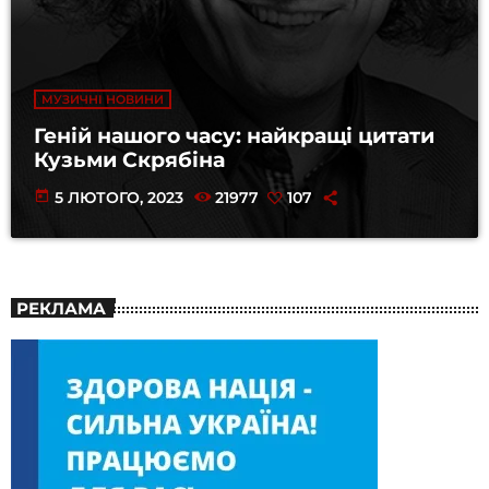
МУЗИЧНІ НОВИНИ
Геній нашого часу: найкращі цитати
Кузьми Скрябіна
today
5 ЛЮТОГО, 2023
21977
107
РЕКЛАМА