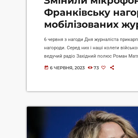
Змінили мікрофон
Франківську наг
мобілізованих жу
6 червня з нагоди Дня журналіста прикар
нагороди. Серед них і наші колеги військ
ведучий радіо Західний полюс Роман Матл
ведучого нашої радіостанції — Артема Кол
6 ЧЕРВНЯ, 2023
73
today
https://www.youtube.com/watch?v=vazx-CHQ