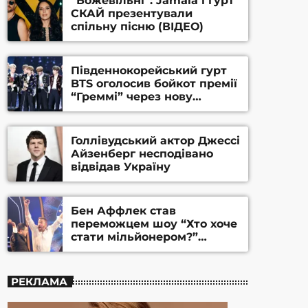
“Божевільні”: Jamala і гурт
СКАЙ презентували
спільну пісню (ВІДЕО)
Південнокорейський гурт
BTS оголосив бойкот премії
“Греммі” через нову
номінацію
Голлівудський актор Джессі
Айзенберг несподівано
відвідав Україну
Бен Аффлек став
переможцем шоу “Хто хоче
стати мільйонером?”
(ВІДЕО)
РЕКЛАМА