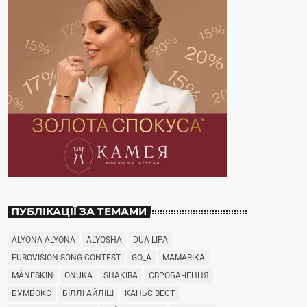
ПУБЛІКАЦІЇ ЗА ТЕМАМИ
ALYONA ALYONA
ALYOSHA
DUA LIPA
EUROVISION SONG CONTEST
GO_A
MAMARIKA
MÅNESKIN
ONUKA
SHAKIRA
ЄВРОБАЧЕННЯ
БУМБОКС
БІЛЛІ АЙЛІШ
КАНЬЄ ВЕСТ