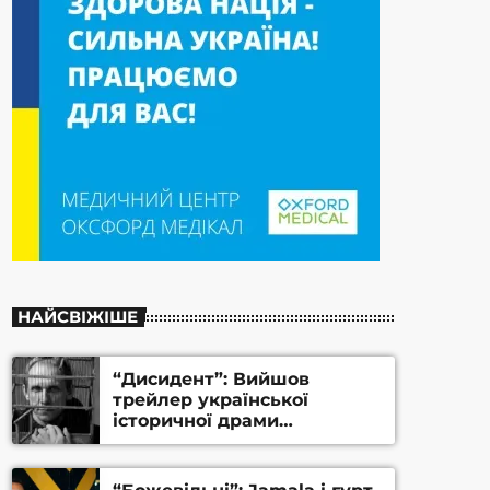
НАЙСВІЖІШЕ
“Дисидент”: Вийшов
трейлер української
історичної драми
Станіслава Гуренка та
Андрія Алфьорова (ВІДЕО)