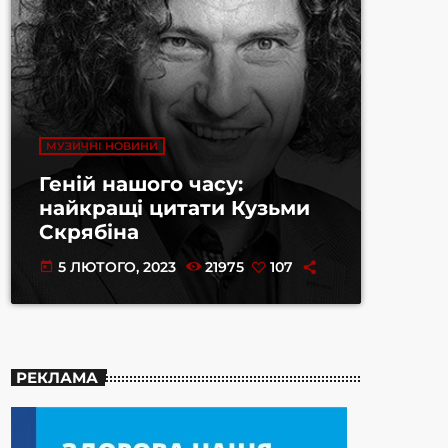
МУЗИЧНІ НОВИНИ
Геній нашого часу:
найкращі цитати Кузьми
Скрябіна
5 ЛЮТОГО, 2023
21975
107
today
РЕКЛАМА