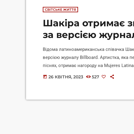
СВІТСЬКЕ ЖИТТЯ
Шакіра отримає з
за версією журнал
Відома латиноамериканська співачка Шакі
версією журналу Billboard. Артистка, яка 
піснях, отримає нагороду на Mujeres Latin
на якому відзначать творчість і внесок л
26 КВІТНЯ, 2023
527
today
індустрію. Захід відбудеться 6 травня. П
Telemundo, повідомляє Уніан Lite з посиланн