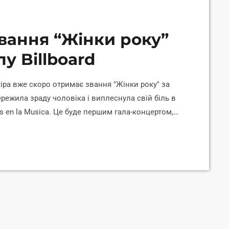
вання “Жінки року”
у Billboard
ра вже скоро отримає звання "Жінки року" за
пережила зраду чоловіка і виплеснула свій біль в
as en la Musica. Це буде першим гала-концертом,
атиноамериканських артистів в сучасну музичну
отім двогодинний концерт покажуть на телеканалі
ям на Billboard. "Mujeres Latinas en la Musica […]