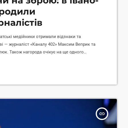
и на зброю: в Івано-
ородили
рналістів
патські медійники отримали відзнаки та
ові — журналіст «Каналу 402» Максим Веприк та
юк. Також нагорода очікує на ще одного
осова. Більше — у відео:
ikw
insert_link