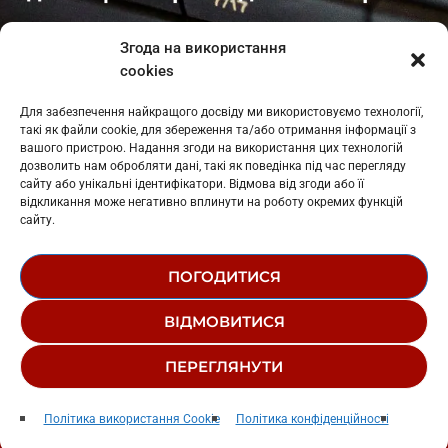
Івано-Франківськ
: L11-00661
Згода на використання
Калуш
: L11-01410
cookies
Рогатин
: L11-01801
Яблуниця
: L11-01720
Для забезпечення найкращого досвіду ми використовуємо технології,
Косів: L11-01805
такі як файли cookie, для збереження та/або отримання інформації з
Гарасимів: L11-02274
вашого пристрою. Надання згоди на використання цих технологій
дозволить нам обробляти дані, такі як поведінка під час перегляду
сайту або унікальні ідентифікатори. Відмова від згоди або її
відкликання може негативно вплинути на роботу окремих функцій
сайту.
ПОГОДИТИСЯ
© 1995-2026 РК «ЗАХІДНИЙ ПОЛЮС»
ВІДМОВИТИСЯ
ЛОГОТИП
РЕДАКЦІЙНИЙ СТАТУТ
ПЕРЕГЛЯНУТИ
СТРУКТУРА ВЛАСНОСТІ
Радіо Західний Полюс
play_arrow
keyboard_arrow_right
Політика використання Cookie
Політика конфіденційності