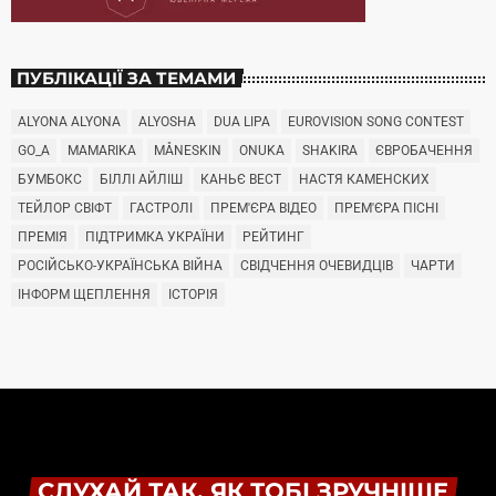
ПУБЛІКАЦІЇ ЗА ТЕМАМИ
ALYONA ALYONA
ALYOSHA
DUA LIPA
EUROVISION SONG CONTEST
GO_A
MAMARIKA
MÅNESKIN
ONUKA
SHAKIRA
ЄВРОБАЧЕННЯ
БУМБОКС
БІЛЛІ АЙЛІШ
КАНЬЄ ВЕСТ
НАСТЯ КАМЕНСКИХ
ТЕЙЛОР СВІФТ
ГАСТРОЛІ
ПРЕМ'ЄРА ВІДЕО
ПРЕМ'ЄРА ПІСНІ
ПРЕМІЯ
ПІДТРИМКА УКРАЇНИ
РЕЙТИНГ
РОСІЙСЬКО-УКРАЇНСЬКА ВІЙНА
СВІДЧЕННЯ ОЧЕВИДЦІВ
ЧАРТИ
ІНФОРМ ЩЕПЛЕННЯ
ІСТОРІЯ
СЛУХАЙ ТАК, ЯК ТОБІ ЗРУЧНІШЕ