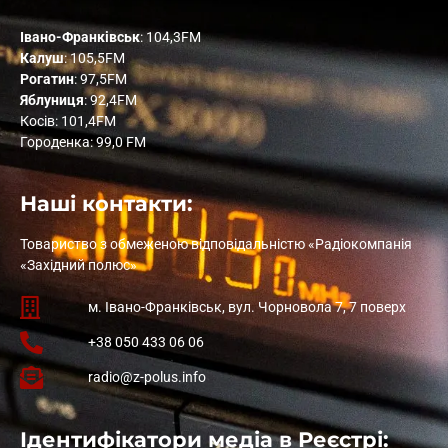
Івано-Франківськ
: 104,3FM
Калуш
: 105,5FM
Рогатин
: 97,5FM
Яблуниця
: 92,4FM
Косів: 101,4FM
Городенка: 99,0 FM
Наші контакти:
Товариство з обмеженою відповідальністю «Радіокомпанія
«Західний полюс»
м. Івано-Франківськ, вул. Чорновола 7, 7 поверх
+38 050 433 06 06
radio@z-polus.info
Ідентифікатори медіа в Реєстрі: