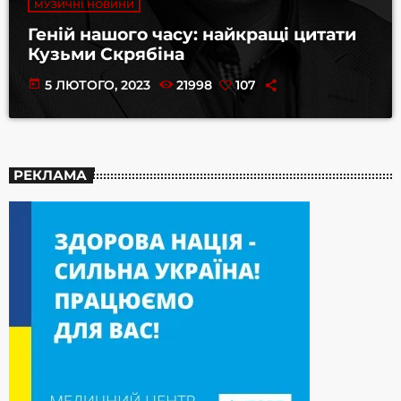
МУЗИЧНІ НОВИНИ
Геній нашого часу: найкращі цитати
Кузьми Скрябіна
today
5 ЛЮТОГО, 2023
21998
107
РЕКЛАМА