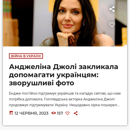
ВІЙНА В УКРАЇНІ
Анджеліна Джолі закликала
допомагати українцям:
зворушливі фото
Енджи постійно підтримує українців та нагадує світові, що нам
потрібна допомога. Голлівудська акторка Анджеліна Джолі
продовжує підтримувати Україну. Нещодавно зірка поширила
пост про нашу країну в своєму Instagram. Для оформлення
today
12 ЧЕРВНЯ, 2023
157
Енджи використала щемливі фото, які зараз в Україні робить її
товариш Джайлз Дьюлі. Доречі, він - фігура культова,
фотограф, який втратив 3 кінцівки в Афганістані і тепер