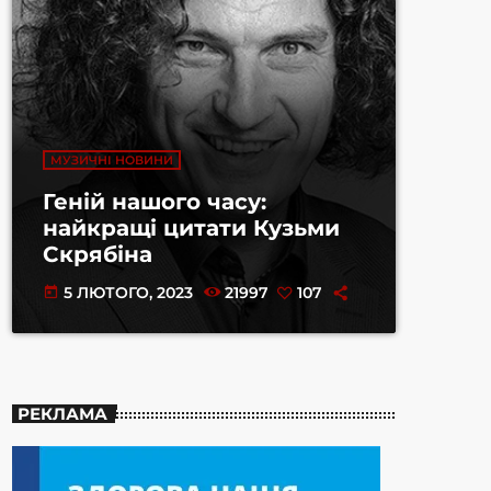
МУЗИЧНІ НОВИНИ
Геній нашого часу:
найкращі цитати Кузьми
Скрябіна
5 ЛЮТОГО, 2023
21997
107
today
РЕКЛАМА