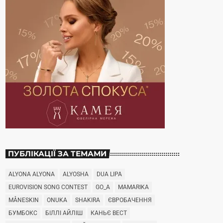
ПУБЛІКАЦІЇ ЗА ТЕМАМИ
ALYONA ALYONA
ALYOSHA
DUA LIPA
EUROVISION SONG CONTEST
GO_A
MAMARIKA
MÅNESKIN
ONUKA
SHAKIRA
ЄВРОБАЧЕННЯ
БУМБОКС
БІЛЛІ АЙЛІШ
КАНЬЄ ВЕСТ