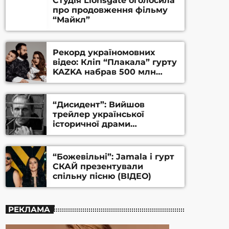
Студія Lionsgate оголосила
про продовження фільму
“Майкл”
Рекорд україномовних
відео: Кліп “Плакала” гурту
KAZKA набрав 500 млн
переглядів на YouTube
“Дисидент”: Вийшов
трейлер української
історичної драми
Станіслава Гуренка та
Андрія Алфьорова (ВІДЕО)
“Божевільні”: Jamala і гурт
СКАЙ презентували
спільну пісню (ВІДЕО)
РЕКЛАМА