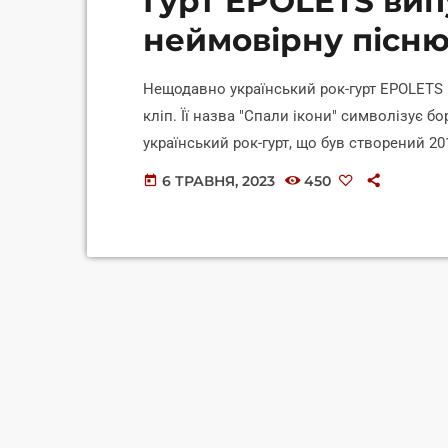
Гурт EPOLETS вип
неймовірну пісню
Нещодавно український рок-гурт EPOLETS
кліп. Її назва "Спали ікони" символізує бо
український рок-гурт, що був створений 20
студійні альбоми, а також взяв участь в у
6 ТРАВНЯ, 2023
450
today
виконують пісні українською та англійсь
ікони" має на меті спонукати людей оберіга