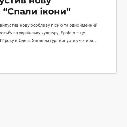
устив нову
 “Спали ікони”
 випустив нову особливу пісню та однойменний
ротьбу за українську культуру. Epolets – це
12 року в Одесі. Загалом гурт випустив чотири
країнській версії X-Фактору. Музиканти
кою мовами. Новий патріотичний кліп "Спали
ти українську культуру та боротись за її […]