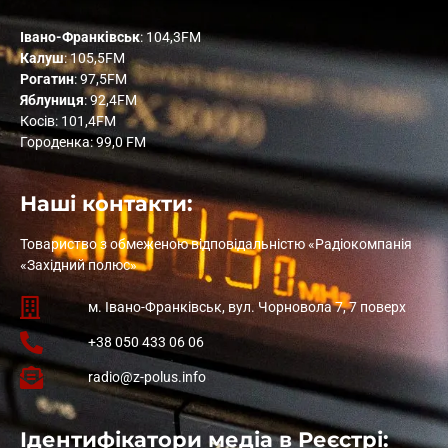
Івано-Франківськ
: 104,3FM
Калуш
: 105,5FM
Рогатин
: 97,5FM
Яблуниця
: 92,4FM
Косів: 101,4FM
Городенка: 99,0 FM
Наші контакти:
Товариство з обмеженою відповідальністю «Радіокомпанія
«Західний полюс»
м. Івано-Франківськ, вул. Чорновола 7, 7 поверх
+38 050 433 06 06
radio@z-polus.info
Ідентифікатори медіа в Реєстрі: