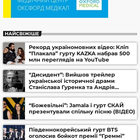
НАЙСВІЖІШЕ
Рекорд україномовних відео: Кліп
“Плакала” гурту KAZKA набрав 500
млн переглядів на YouTube
“Дисидент”: Вийшов трейлер
української історичної драми
Станіслава Гуренка та Андрія
Алфьорова (ВІДЕО)
“Божевільні”: Jamala і гурт СКАЙ
презентували спільну пісню (ВІДЕО)
Південнокорейський гурт BTS
оголосив бойкот премії “Греммі”