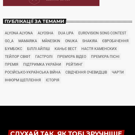
ПУБЛІКАЦІЇ ЗА ТЕМАМИ
ALYONA ALYONA
ALYOSHA
DUA LIPA
EUROVISION SONG CONTEST
GO_A
MAMARIKA
MÅNESKIN
ONUKA
SHAKIRA
ЄВРОБАЧЕННЯ
БУМБОКС
БІЛЛІ АЙЛІШ
КАНЬЄ ВЕСТ
НАСТЯ КАМЕНСКИХ
ТЕЙЛОР СВІФТ
ГАСТРОЛІ
ПРЕМ'ЄРА ВІДЕО
ПРЕМ'ЄРА ПІСНІ
ПРЕМІЯ
ПІДТРИМКА УКРАЇНИ
РЕЙТИНГ
РОСІЙСЬКО-УКРАЇНСЬКА ВІЙНА
СВІДЧЕННЯ ОЧЕВИДЦІВ
ЧАРТИ
ІНФОРМ ЩЕПЛЕННЯ
ІСТОРІЯ
СЛУХАЙ ТАК, ЯК ТОБІ ЗРУЧНІШЕ