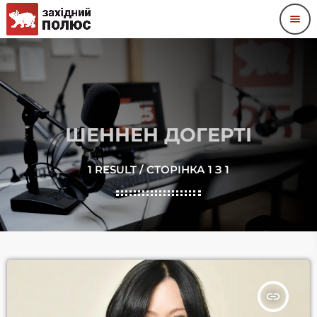
menu
ШЕННЕН ДОГЕРТІ
1 RESULT / СТОРІНКА 1 З 1
insert_link