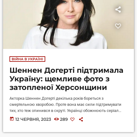
ВІЙНА В УКРАЇНІ
Шеннен Догерті підтримала
Україну: щемливе фото з
затопленої Херсонщини
Акторка Шеннен Догерті декілька років бореться з
смертельною хворобою. Проте вона має сили підтримувати
тих, хто теж опинився в скруті. Українці обожнюють серіал
"Зачаровані" (або "Всі жінки - відьми" у різних перекладах).
today
12 ЧЕРВНЯ, 2023
289
Одна з головних зірок серіалу Шеннен Догерті також
прихильна до України. Акторка зайняла тверду позицію та
послідовно підтримує нашу країну в публічному просторі. В