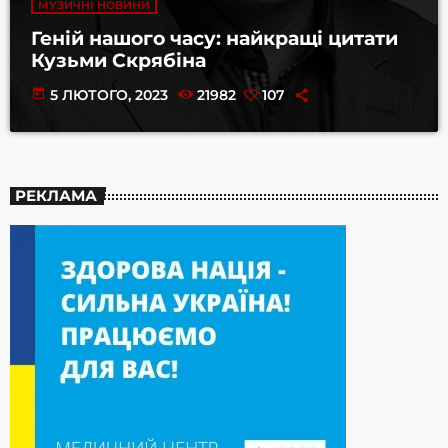
МУЗИЧНІ НОВИНИ
Геній нашого часу: найкращі цитати
Кузьми Скрябіна
today
5 ЛЮТОГО, 2023
21982
107
РЕКЛАМА