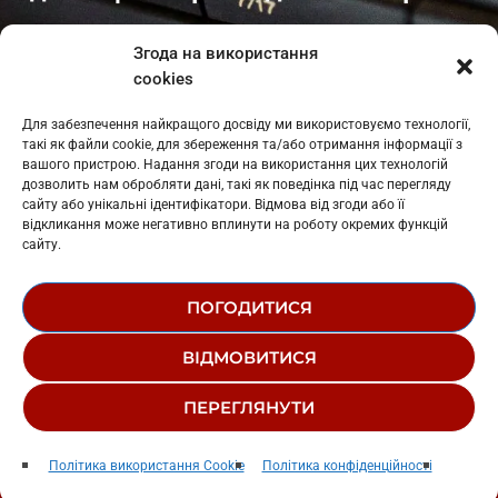
Івано-Франківськ
: L11-00661
Згода на використання
Калуш
: L11-01410
cookies
Рогатин
: L11-01801
Яблуниця
: L11-01720
Для забезпечення найкращого досвіду ми використовуємо технології,
Косів: L11-01805
такі як файли cookie, для збереження та/або отримання інформації з
Гарасимів: L11-02274
вашого пристрою. Надання згоди на використання цих технологій
дозволить нам обробляти дані, такі як поведінка під час перегляду
сайту або унікальні ідентифікатори. Відмова від згоди або її
відкликання може негативно вплинути на роботу окремих функцій
сайту.
ПОГОДИТИСЯ
© 1995-2026 РК «ЗАХІДНИЙ ПОЛЮС»
ВІДМОВИТИСЯ
ЛОГОТИП
РЕДАКЦІЙНИЙ СТАТУТ
ПЕРЕГЛЯНУТИ
СТРУКТУРА ВЛАСНОСТІ
Fragile
play_arrow
keyboard_arrow_right
Політика використання Cookie
Політика конфіденційності
Sting