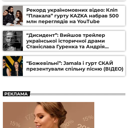
Рекорд україномовних відео: Кліп
“Плакала” гурту KAZKA набрав 500
млн переглядів на YouTube
“Дисидент”: Вийшов трейлер
української історичної драми
Станіслава Гуренка та Андрія
Алфьорова (ВІДЕО)
“Божевільні”: Jamala і гурт СКАЙ
презентували спільну пісню (ВІДЕО)
РЕКЛАМА