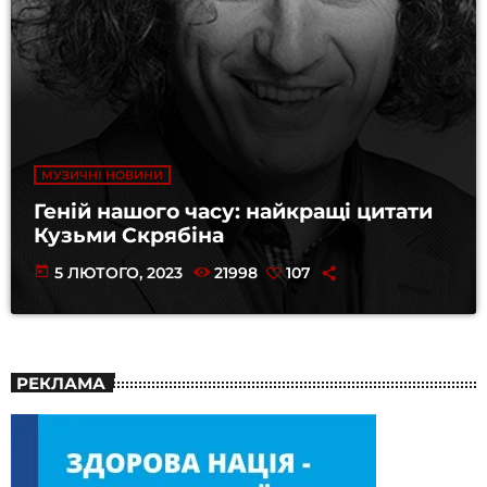
МУЗИЧНІ НОВИНИ
Геній нашого часу: найкращі цитати
Кузьми Скрябіна
today
5 ЛЮТОГО, 2023
21998
107
РЕКЛАМА