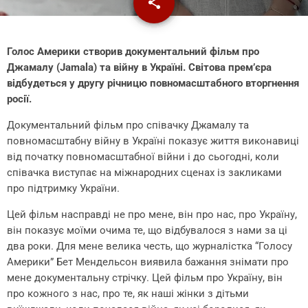
share
email
Голос Америки створив документальний фільм про
Джамалу (Jamala) та війну в Україні. Світова премʼєра
відбудеться у другу річницю повномасштабного вторгнення
росії.
Документальний фільм про співачку Джамалу та
повномасштабну війну в Україні показує життя виконавиці
від початку повномасштабної війни і до сьогодні, коли
співачка виступає на міжнародних сценах із закликами
про підтримку України.
Цей фільм насправді не про мене, він про нас, про Україну,
він показує моїми очима те, що відбувалося з нами за ці
два роки. Для мене велика честь, що журналістка “Голосу
Америки” Бет Мендельсон виявила бажання знімати про
мене документальну стрічку. Цей фільм про Україну, він
про кожного з нас, про те, як наші жінки з дітьми