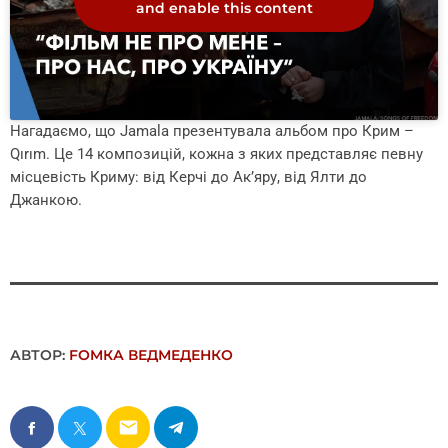
and enable this content
Нагадаємо, що Jamala презентувала альбом про Крим –
Qırım. Це 14 композицій, кожна з яких представляє певну
місцевість Криму: від Керчі до Ак’яру, від Ялти до
Джанкою.
АВТОР:
FОMКА ВЕДМЕДЕНКО
email