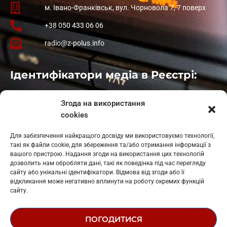
м. Івано-Франківськ, вул. Чорновола 7, 7 поверх
+38 050 433 06 06
radio@z-polus.info
Ідентифікатори медіа в Реєстрі:
Івано-Франківськ
: L11-00661
Згода на використання
Калуш
: L11-01410
cookies
Рогатин
: L11-01801
Яблуниця
: L11-01720
Для забезпечення найкращого досвіду ми використовуємо технології,
Косів: L11-01805
такі як файли cookie, для збереження та/або отримання інформації з
Гарасимів: L11-02274
вашого пристрою. Надання згоди на використання цих технологій
дозволить нам обробляти дані, такі як поведінка під час перегляду
сайту або унікальні ідентифікатори. Відмова від згоди або її
відкликання може негативно вплинути на роботу окремих функцій
сайту.
ПОГОДИТИСЯ