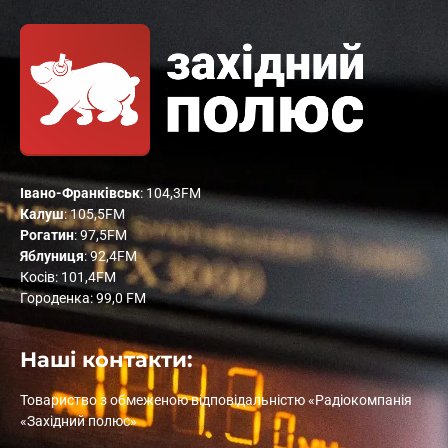
Івано-Франківськ
: 104,3FM
Калуш
: 105,5FM
Рогатин
: 97,5FM
Яблуниця
: 92,4FM
Косів: 101,4FM
Городенка: 99,0 FM
Наші контакти:
Товариство з обмеженою відповідальністю «Радіокомпанія
«Західний полюс»