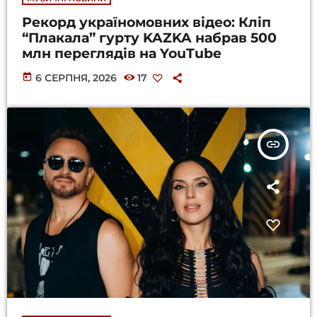
Рекорд україномовних відео: Кліп
“Плакала” гурту KAZKA набрав 500
млн переглядів на YouTube
today
6 СЕРПНЯ, 2026
17
insert_link