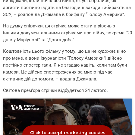
виїжджали, коли почалася війна, як усі боролися, як
артисти постійно їздять на благодійні заходи і збирають на
ЗСУ, – розповіла Джамала в брифінгу “Голосу Америки”.
На думку співачки, ця стрічка може стати в рівень з
іншими документальними стрічками про війну, зокрема “20
днів у Маріуполі” та “Довга доба”.
Коштовність цього фільму у тому, що це не художнє кіно
про мене, а вони [журналісти “Голосу Америки”] дійсно
постійно спостерігали. Я не згадаю навіть, коли там були
камери. Це дійсно спостереження за мною під час
активних дій допомоги, – додала Джамала.
Світова премʼєра стрічки відбудеться 24 лютого.
Click to accept marketing cookies