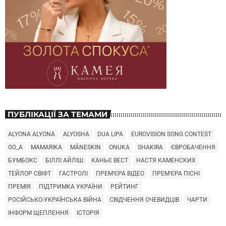
ПУБЛІКАЦІЇ ЗА ТЕМАМИ
ALYONA ALYONA
ALYOSHA
DUA LIPA
EUROVISION SONG CONTEST
GO_A
MAMARIKA
MÅNESKIN
ONUKA
SHAKIRA
ЄВРОБАЧЕННЯ
БУМБОКС
БІЛЛІ АЙЛІШ
КАНЬЄ ВЕСТ
НАСТЯ КАМЕНСКИХ
ТЕЙЛОР СВІФТ
ГАСТРОЛІ
ПРЕМ'ЄРА ВІДЕО
ПРЕМ'ЄРА ПІСНІ
ПРЕМІЯ
ПІДТРИМКА УКРАЇНИ
РЕЙТИНГ
РОСІЙСЬКО-УКРАЇНСЬКА ВІЙНА
СВІДЧЕННЯ ОЧЕВИДЦІВ
ЧАРТИ
ІНФОРМ ЩЕПЛЕННЯ
ІСТОРІЯ