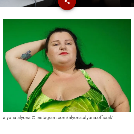
share
email
alyona alyona
© instagram.com/alyona.alyona.official/