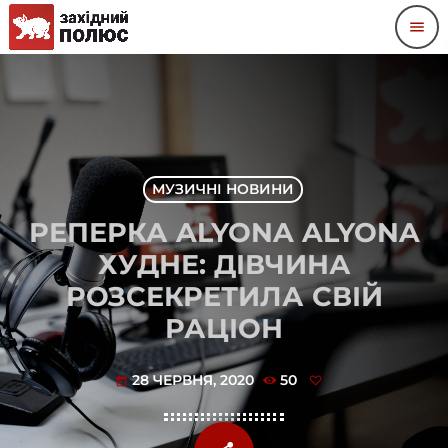
menu
МУЗИЧНІ НОВИНИ
РЕПЕРКА ALYONA ALYONA
ХУДНЕ: ДІВЧИНА
РОЗСЕКРЕТИЛА СВІЙ
РАЦІОН
28 ЧЕРВНЯ, 2020
50
today