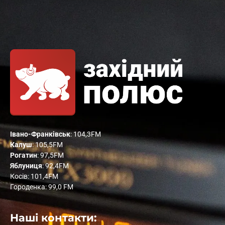
Івано-Франківськ
: 104,3FM
Калуш
: 105,5FM
Рогатин
: 97,5FM
Яблуниця
: 92,4FM
Косів: 101,4FM
Городенка: 99,0 FM
Наші контакти: