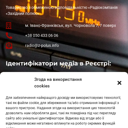
Товариство з обмеженою відповідальністю «Радіокомпанія
«Західний полюс»
м. Івано-Франківськ, вул. Чорновола 7, 7 поверх
+38 050 433 06 06
radio@z-polus.info
Ідентифікатори медіа в Реєстрі:
Івано-Франківськ
: L11-00661
Згода на використання
Калуш
: L11-01410
cookies
Рогатин
: L11-01801
Яблуниця
: L11-01720
Для забезпечення найкращого досвіду ми використовуємо технології,
Косів: L11-01805
такі як файли cookie, для збереження та/або отримання інформації з
Гарасимів: L11-02274
вашого пристрою. Надання згоди на використання цих технологій
дозволить нам обробляти дані, такі як поведінка під час перегляду
сайту або унікальні ідентифікатори. Відмова від згоди або її
відкликання може негативно вплинути на роботу окремих функцій