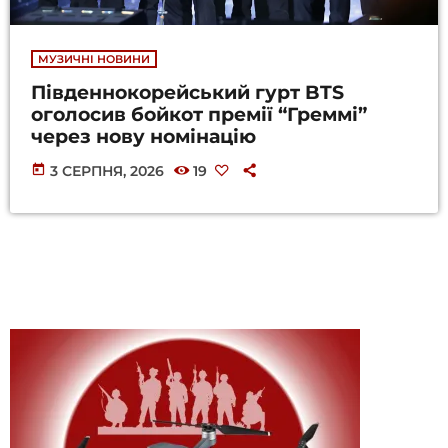
МУЗИЧНІ НОВИНИ
Південнокорейський гурт BTS
оголосив бойкот премії “Греммі”
через нову номінацію
today
3 СЕРПНЯ, 2026
19