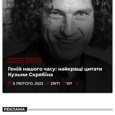
МУЗИЧНІ НОВИНИ
Геній нашого часу: найкращі цитати
Кузьми Скрябіна
today
5 ЛЮТОГО, 2023
21971
107
РЕКЛАМА