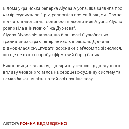
Відома українська реперка Alyona Alyona, яка заявила про
намір схуднути за 1 рік, розповіла про свій раціон. Про те,
від чого виконавиці довелося відмовитися Alyona Alyona
розповіла в інтерв’ю “Їжа Дурнєва”.
Alyona Alyona зізналася, що більшості її улюблених
традиційних страв тепер немає в її раціоні. Дівчина
відмовилася скуштувати вареники з м’ясом та зізналася,
що ще не скоро спробує фірмовий борщ батька.
Виконавиця зізналася, що вірить у теорію щодо згубного
впливу червоного м’яса на сердцево-судинну систему та
немає бажання піти на той світ раніше часу.
АВТОР:
FОMКА ВЕДМЕДЕНКО