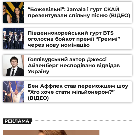
“Божевільні”: Jamala і гурт СКАЙ
презентували спільну пісню (ВІДЕО)
Південнокорейський гурт BTS
оголосив бойкот премії “Греммі”
через нову номінацію
Голлівудський актор Джессі
Айзенберг несподівано відвідав
Україну
Бен Аффлек став переможцем шоу
“Хто хоче стати мільйонером?”
(ВІДЕО)
РЕКЛАМА