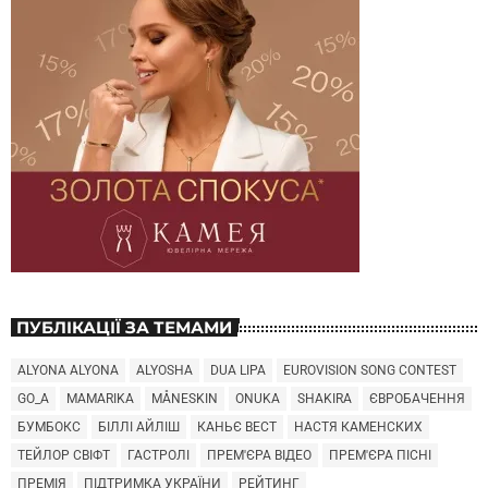
ПУБЛІКАЦІЇ ЗА ТЕМАМИ
ALYONA ALYONA
ALYOSHA
DUA LIPA
EUROVISION SONG CONTEST
GO_A
MAMARIKA
MÅNESKIN
ONUKA
SHAKIRA
ЄВРОБАЧЕННЯ
БУМБОКС
БІЛЛІ АЙЛІШ
КАНЬЄ ВЕСТ
НАСТЯ КАМЕНСКИХ
ТЕЙЛОР СВІФТ
ГАСТРОЛІ
ПРЕМ'ЄРА ВІДЕО
ПРЕМ'ЄРА ПІСНІ
ПРЕМІЯ
ПІДТРИМКА УКРАЇНИ
РЕЙТИНГ