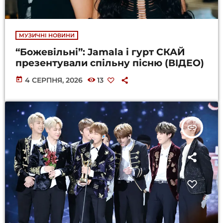
МУЗИЧНІ НОВИНИ
“Божевільні”: Jamala і гурт СКАЙ
презентували спільну пісню (ВІДЕО)
today
4 СЕРПНЯ, 2026
13
insert_link