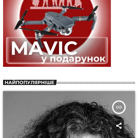
НАЙПОПУЛЯРНІШЕ
insert_link