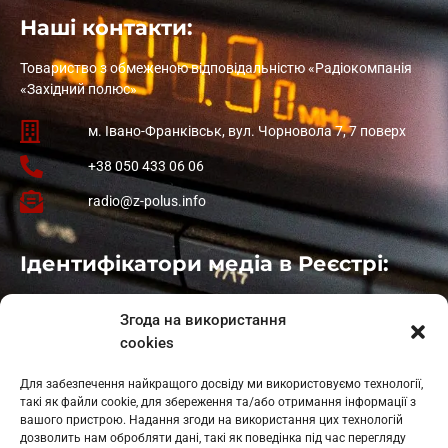
Наші контакти:
Товариство з обмеженою відповідальністю «Радіокомпанія
«Західний полюс»
м. Івано-Франківськ, вул. Чорновола 7, 7 поверх
+38 050 433 06 06
radio@z-polus.info
Ідентифікатори медіа в Реєстрі:
Івано-Франківськ
: L11-00661
Згода на використання
Калуш
: L11-01410
cookies
Рогатин
: L11-01801
Яблуниця
: L11-01720
Для забезпечення найкращого досвіду ми використовуємо технології,
Косів: L11-01805
такі як файли cookie, для збереження та/або отримання інформації з
Гарасимів: L11-02274
вашого пристрою. Надання згоди на використання цих технологій
дозволить нам обробляти дані, такі як поведінка під час перегляду