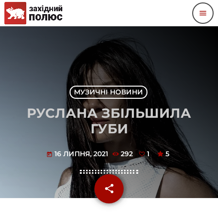
menu
МУЗИЧНІ НОВИНИ
РУСЛАНА ЗБІЛЬШИЛА
ГУБИ
16 ЛИПНЯ, 2021
292
1
5
today
share
email
1