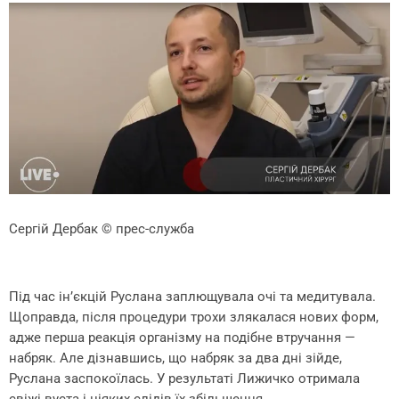
Сергій Дербак
© прес-служба
Під час ін’єкцій Руслана заплющувала очі та медитувала.
Щоправда, після процедури трохи злякалася нових форм,
адже перша реакція організму на подібне втручання —
набряк. Але дізнавшись, що набряк за два дні зійде,
Руслана заспокоїлась. У результаті Лижичко отримала
свіжі вуста і ніяких слідів їх збільшення.