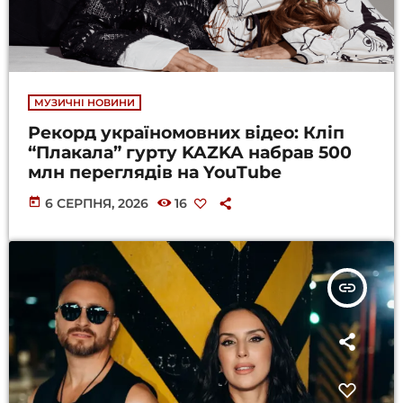
МУЗИЧНІ НОВИНИ
Рекорд україномовних відео: Кліп
“Плакала” гурту KAZKA набрав 500
млн переглядів на YouTube
today
6 СЕРПНЯ, 2026
16
insert_link