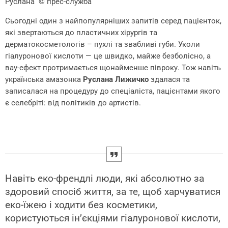
Руслана
© прес-служба
Сьогодні один з найпопулярніших запитів серед пацієнток,
які звертаються до пластичних хірургів та
дерматокосметологів – пухлі та звабливі губи. Уколи
гіалуронової кислоти — це швидко, майже безболісно, а
вау-ефект протримається щонайменше півроку. Тож навіть
українська амазонка
Руслана Лижичко
здалася та
записалася на процедуру до спеціаліста, пацієнтами якого
є селебріті: від політиків до артистів.
Навіть еко-френдлі люди, які абсолютно за
здоровий спосіб життя, за те, щоб харчуватися
еко-їжею і ходити без косметики,
користуються ін’єкціями гіалуронової кислоти,