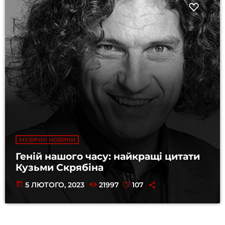
МУЗИЧНІ НОВИНИ
Геній нашого часу: найкращі цитати
Кузьми Скрябіна
today
5 ЛЮТОГО, 2023
21997
107