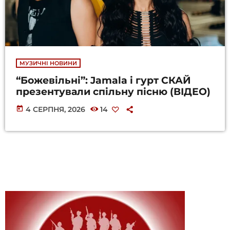
МУЗИЧНІ НОВИНИ
“Божевільні”: Jamala і гурт СКАЙ
презентували спільну пісню (ВІДЕО)
today
4 СЕРПНЯ, 2026
14