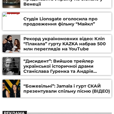
Венеції
Студія Lionsgate оголосила про
продовження фільму “Майкл”
Рекорд україномовних відео: Кліп
“Плакала” гурту KAZKA набрав 500
млн переглядів на YouTube
“Дисидент”: Вийшов трейлер
української історичної драми
Станіслава Гуренка та Андрія
Алфьорова (ВІДЕО)
“Божевільні”: Jamala і гурт СКАЙ
презентували спільну пісню (ВІДЕО)
РЕКЛАМА