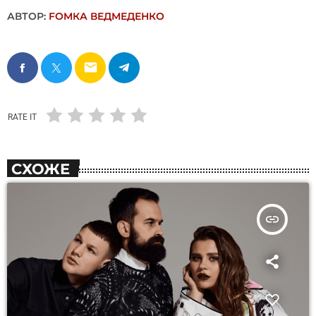
АВТОР:
FОMКА ВЕДМЕДЕНКО
email
RATE IT
СХОЖЕ
insert_link