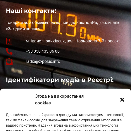
Наші контакти:
Товариство з обмеженою відповідальністю «Радіокомпанія
«Західний полюс»
м. Івано-Франківськ, вул. Чорновола 7, 7 поверх
+38 050 433 06 06
radio@z-polus.info
Ідентифікатори медіа в Реєстрі:
Івано-Франківськ
: L11-00661
Згода на використання
Калуш
: L11-01410
cookies
Рогатин
: L11-01801
Яблуниця
: L11-01720
Для забезпечення найкращого досвіду ми використовуємо технології,
Косів: L11-01805
такі як файли cookie, для збереження та/або отримання інформації з
Гарасимів: L11-02274
вашого пристрою. Надання згоди на використання цих технологій
дозволить нам обробляти дані, такі як поведінка під час перегляду