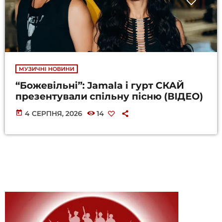
МУЗИЧНІ НОВИНИ
“Божевільні”: Jamala і гурт СКАЙ
презентували спільну пісню (ВІДЕО)
today
4 СЕРПНЯ, 2026
14