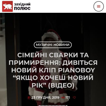
menu
МУЗИЧНІ НОВИНИ
СІМЕЙНІ СВАРКИ ТА
ПРИМИРЕННЯ: ДИВІТЬСЯ
НОВИЙ КЛІП PIANOBOY
“ЯКЩО ХОЧЕШ НОВИЙ
РІК” (ВІДЕО)
23 ГРУДНЯ, 2019
171
today