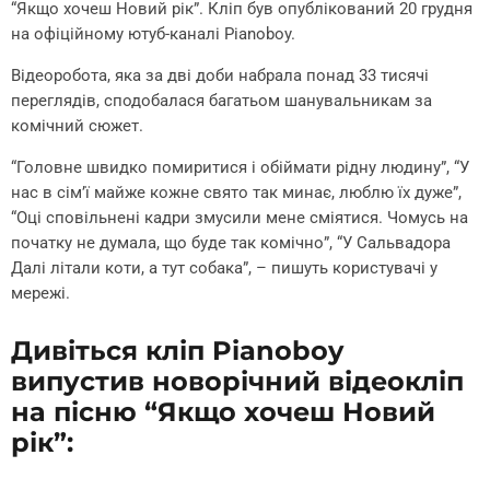
“Якщо хочеш Новий рік”. Кліп був опублікований 20 грудня
на офіційному ютуб-каналі Pianoboy.
Відеоробота, яка за дві доби набрала понад 33 тисячі
переглядів, сподобалася багатьом шанувальникам за
комічний сюжет.
“Головне швидко помиритися і обіймати рідну людину”, “У
нас в сім’ї майже кожне свято так минає, люблю їх дуже”,
“Оці сповільнені кадри змусили мене сміятися. Чомусь на
початку не думала, що буде так комічно”, “У Сальвадора
Далі літали коти, а тут собака”, – пишуть користувачі у
мережі.
Дивіться кліп Pianoboy
випустив новорічний відеокліп
на пісню “Якщо хочеш Новий
рік”: