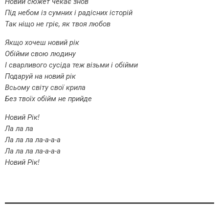
Новий сюжет чекає знов
Під небом із сумних і радісних історій
Так ніщо не гріє, як твоя любов
Якщо хочеш новий рік
Обійми свою людину
І сварливого сусіда теж візьми і обійми
Подаруй на новий рік
Всьому світу свої крила
Без твоїх обійм не прийде
Новий Рік!
Ла ла ла
Ла ла ла ла-а-а-а
Ла ла ла ла-а-а-а
Новий Рік!