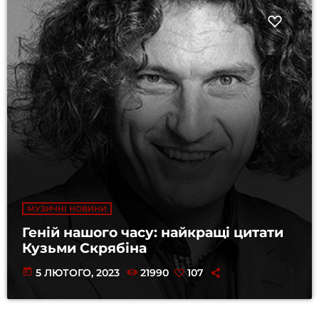
МУЗИЧНІ НОВИНИ
Геній нашого часу: найкращі цитати
Кузьми Скрябіна
today
5 ЛЮТОГО, 2023
21990
107