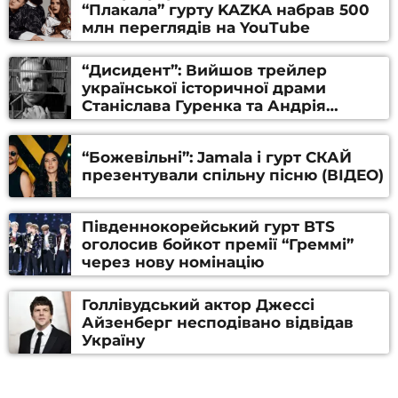
“Плакала” гурту KAZKA набрав 500
млн переглядів на YouTube
“Дисидент”: Вийшов трейлер
української історичної драми
Станіслава Гуренка та Андрія
Алфьорова (ВІДЕО)
“Божевільні”: Jamala і гурт СКАЙ
презентували спільну пісню (ВІДЕО)
Південнокорейський гурт BTS
оголосив бойкот премії “Греммі”
через нову номінацію
Голлівудський актор Джессі
Айзенберг несподівано відвідав
Україну