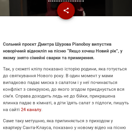
share
email
Сольний проєкт Дмитра Шурова Pianoboy випустив
новорічний відеокліп на пісню “Якщо хочеш Новий рік”, у
якому знято сімейні сварки та примирення.
Так, у сюжеті кліпу показано історію родини, яка готується
до святкування Нового року. В один момент у мами
випадково падає миска з салатом і у неї починається
конфлікт з свекрухою, до якого згодом приєднується вся
сім’я. Справа доходить ледь не до бійки, прикрашена
ялинка падає в кімнаті, а діти їдять салат з підлоги, пишуть
на сайті
24 каналу
.
Саме таку метушню, яка припиняється з приходом у
квартиру Санта-Клауса, показано у новому відео на пісню