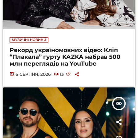
МУЗИЧНІ НОВИНИ
Рекорд україномовних відео: Кліп
“Плакала” гурту KAZKA набрав 500
млн переглядів на YouTube
today
6 СЕРПНЯ, 2026
13
insert_link