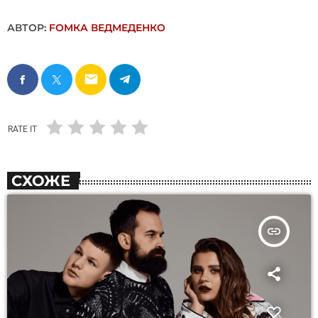
АВТОР:
FОMКА ВЕДМЕДЕНКО
email
RATE IT
СХОЖЕ
insert_link