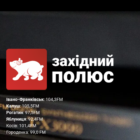
Івано-Франківськ
: 104,3FM
Калуш
: 105,5FM
Рогатин
: 97,5FM
Яблуниця
: 92,4FM
Косів: 101,4FM
Городенка: 99,0 FM