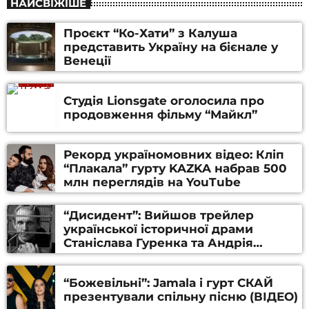
НАЙСВІЖІШЕ
Проєкт “Ко-Хати” з Калуша
представить Україну на бієнале у
Венеції
Студія Lionsgate оголосила про
продовження фільму “Майкл”
Рекорд україномовних відео: Кліп
“Плакала” гурту KAZKA набрав 500
млн переглядів на YouTube
“Дисидент”: Вийшов трейлер
української історичної драми
Станіслава Гуренка та Андрія
Алфьорова (ВІДЕО)
“Божевільні”: Jamala і гурт СКАЙ
презентували спільну пісню (ВІДЕО)