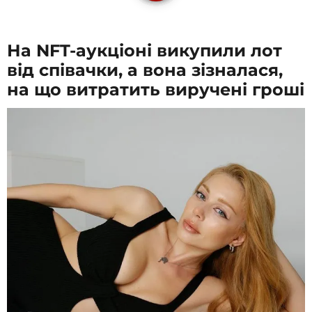
На NFT-аукціоні викупили лот
від співачки, а вона зізналася,
на що витратить виручені гроші