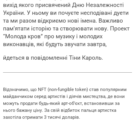
вихід якого присвячений Дню Незалежності
України. У ньому ви почуєте несподівані дуети
та ми разом відкриємо нові імена. Важливо
пам’ятати історію та створювати нову. Проект
“Молода кров” про музику і молодих
виконавців, які будуть звучати завтра,
йдеться в повідомленні Тіни Кароль.
Відзначимо, що NFT (non-fungible token) став популярним
майданчиком серед артистів і діячів мистецтва, де вони
можуть продати будь-який арт-об’єкт, встановивши за
нього бажану ціну. За свій відбиток пальця артистка
захотіла отримати 3 тисячі доларів.