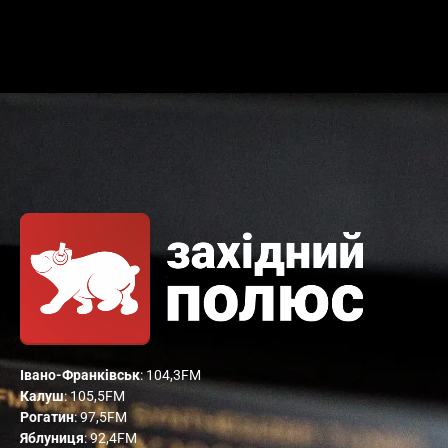
Івано-Франківськ
: 104,3FM
Калуш
: 105,5FM
Рогатин
: 97,5FM
Яблуниця
: 92,4FM