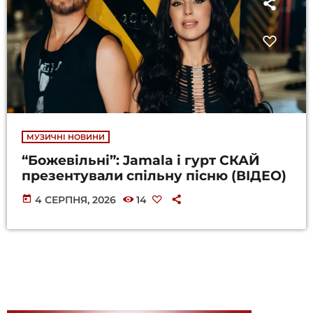
МУЗИЧНІ НОВИНИ
“Божевільні”: Jamala і гурт СКАЙ
презентували спільну пісню (ВІДЕО)
today
4 СЕРПНЯ, 2026
14