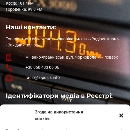
Косів: 101,4FM
Городенка: 99,0 FM
Наші контакти:
Товариство з обмеженою відповідальністю «Радіокомпанія
«Західний полюс»
м. Івано-Франківськ, вул. Чорновола 7, 7 поверх
+38 050 433 06 06
radio@z-polus.info
Ідентифікатори медіа в Реєстрі:
Івано-Франківськ
: L11-00661
Згода на використання
Калуш
: L11-01410
cookies
Рогатин
: L11-01801
Яблуниця
: L11-01720