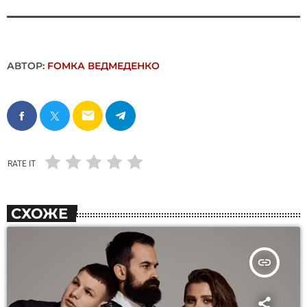
АВТОР:
FОMКА ВЕДМЕДЕНКО
email
RATE IT
СХОЖЕ
insert_link