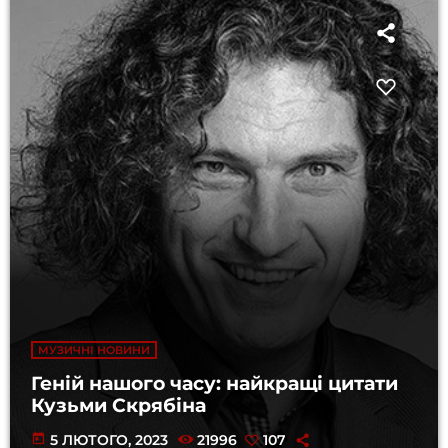
МУЗИЧНІ НОВИНИ
Геній нашого часу: найкращі цитати
Кузьми Скрябіна
today
5 ЛЮТОГО, 2023
21996
107