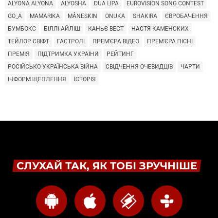
ALYONA ALYONA
ALYOSHA
DUA LIPA
EUROVISION SONG CONTEST
GO_A
MAMARIKA
MÅNESKIN
ONUKA
SHAKIRA
ЄВРОБАЧЕННЯ
БУМБОКС
БІЛЛІ АЙЛІШ
КАНЬЄ ВЕСТ
НАСТЯ КАМЕНСКИХ
ТЕЙЛОР СВІФТ
ГАСТРОЛІ
ПРЕМ'ЄРА ВІДЕО
ПРЕМ'ЄРА ПІСНІ
ПРЕМІЯ
ПІДТРИМКА УКРАЇНИ
РЕЙТИНГ
РОСІЙСЬКО-УКРАЇНСЬКА ВІЙНА
СВІДЧЕННЯ ОЧЕВИДЦІВ
ЧАРТИ
ІНФОРМ ЩЕПЛЕННЯ
ІСТОРІЯ
СЛУХАЙ ТАК, ЯК ТОБІ ЗРУЧНІШЕ