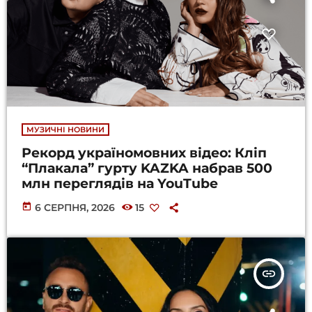
МУЗИЧНІ НОВИНИ
Рекорд україномовних відео: Кліп
“Плакала” гурту KAZKA набрав 500
млн переглядів на YouTube
today
6 СЕРПНЯ, 2026
15
insert_link