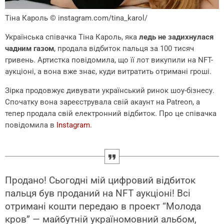
Тіна Кароль
© instagram.com/tina_karol/
Українська співачка Тіна Кароль, яка
ледь не задихнулася
чадним газом
, продала відбиток пальця за 100 тисяч
гривень. Артистка повідомила, що її лот викупили на NFT-
аукціоні, а вона вже знає, куди витратить отримані гроші.
Зірка продовжує дивувати український ринок шоу-бізнесу.
Спочатку вона зареєструвала свій акаунт на Patreon, а
тепер продала свій електронний відбиток. Про це співачка
повідомила в
Instagram
.
Продано! Сьогодні мій цифровий відбиток
пальця був проданий на NFT аукціоні! Всі
отримані кошти передаю в проект “Молода
кров” — майбутній україномовний альбом,