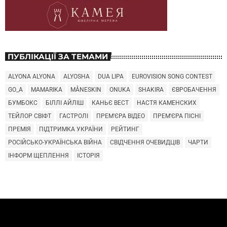
ПУБЛІКАЦІЇ ЗА ТЕМАМИ
ALYONA ALYONA
ALYOSHA
DUA LIPA
EUROVISION SONG CONTEST
GO_A
MAMARIKA
MÅNESKIN
ONUKA
SHAKIRA
ЄВРОБАЧЕННЯ
БУМБОКС
БІЛЛІ АЙЛІШ
КАНЬЄ ВЕСТ
НАСТЯ КАМЕНСКИХ
ТЕЙЛОР СВІФТ
ГАСТРОЛІ
ПРЕМ'ЄРА ВІДЕО
ПРЕМ'ЄРА ПІСНІ
ПРЕМІЯ
ПІДТРИМКА УКРАЇНИ
РЕЙТИНГ
РОСІЙСЬКО-УКРАЇНСЬКА ВІЙНА
СВІДЧЕННЯ ОЧЕВИДЦІВ
ЧАРТИ
ІНФОРМ ЩЕПЛЕННЯ
ІСТОРІЯ