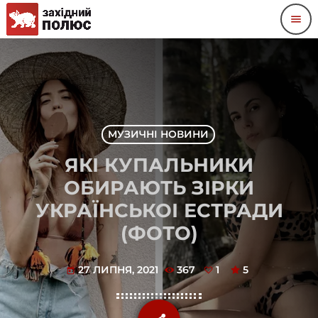
menu
МУЗИЧНІ НОВИНИ
ЯКІ КУПАЛЬНИКИ
ОБИРАЮТЬ ЗІРКИ
УКРАЇНСЬКОІ ЕСТРАДИ
(ФОТО)
27 ЛИПНЯ, 2021
367
1
5
today