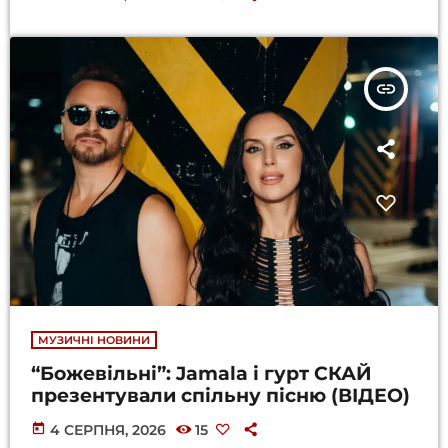
insert_link
МУЗИЧНІ НОВИНИ
“Божевільні”: Jamala і гурт СКАЙ
презентували спільну пісню (ВІДЕО)
today
4 СЕРПНЯ, 2026
15