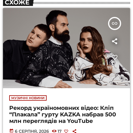
СХОЖЕ
insert_link
МУЗИЧНІ НОВИНИ
Рекорд україномовних відео: Кліп
“Плакала” гурту KAZKA набрав 500
млн переглядів на YouTube
today
6 СЕРПНЯ, 2026
17