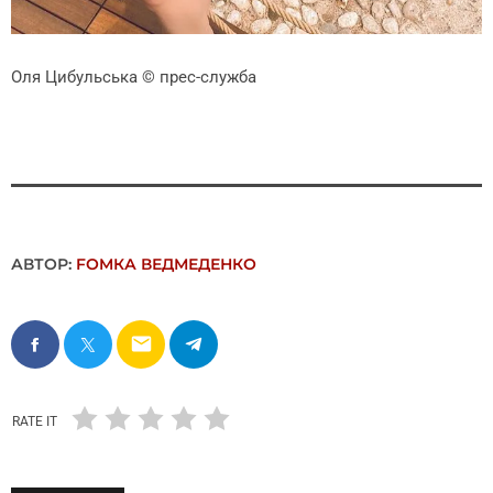
Оля Цибульська
© прес-служба
АВТОР:
FОMКА ВЕДМЕДЕНКО
email
RATE IT