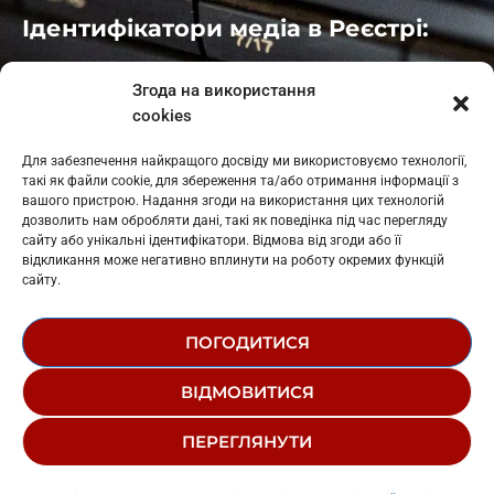
Ідентифікатори медіа в Реєстрі:
Івано-Франківськ
: L11-00661
Згода на використання
Калуш
: L11-01410
cookies
Рогатин
: L11-01801
Яблуниця
: L11-01720
Для забезпечення найкращого досвіду ми використовуємо технології,
Косів: L11-01805
такі як файли cookie, для збереження та/або отримання інформації з
Гарасимів: L11-02274
вашого пристрою. Надання згоди на використання цих технологій
дозволить нам обробляти дані, такі як поведінка під час перегляду
сайту або унікальні ідентифікатори. Відмова від згоди або її
відкликання може негативно вплинути на роботу окремих функцій
сайту.
ПОГОДИТИСЯ
© 1995-2026 РК «ЗАХІДНИЙ ПОЛЮС»
ВІДМОВИТИСЯ
ЛОГОТИП
РЕДАКЦІЙНИЙ СТАТУТ
ПЕРЕГЛЯНУТИ
СТРУКТУРА ВЛАСНОСТІ
Hate That I Made You Love Me