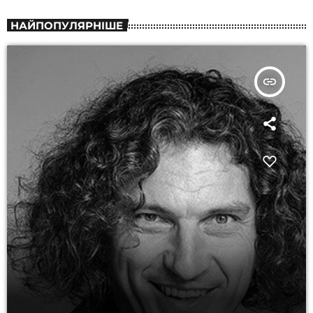
НАЙПОПУЛЯРНІШЕ
insert_link