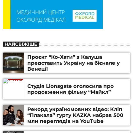
НАЙСВІЖІШЕ
Проєкт “Ко-Хати” з Калуша
представить Україну на бієнале у
Венеції
Студія Lionsgate оголосила про
продовження фільму “Майкл”
Рекорд україномовних відео: Кліп
“Плакала” гурту KAZKA набрав 500
млн переглядів на YouTube