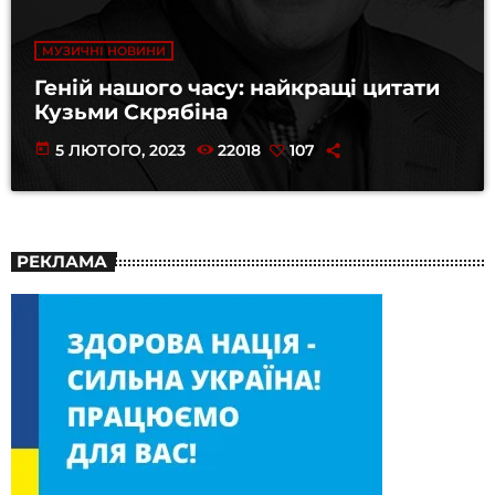
МУЗИЧНІ НОВИНИ
Геній нашого часу: найкращі цитати
Кузьми Скрябіна
today
5 ЛЮТОГО, 2023
22018
107
РЕКЛАМА