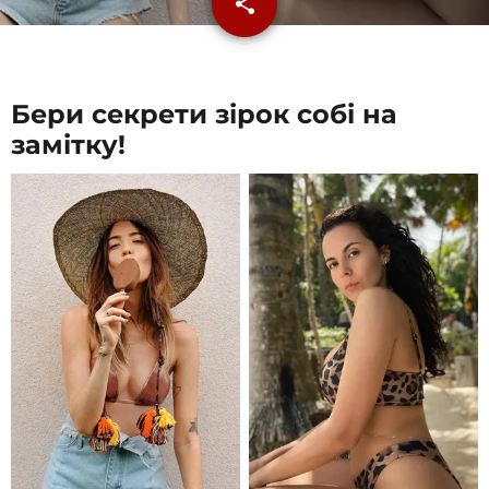
share
email
1
Бери секрети зірок собі на
замітку!