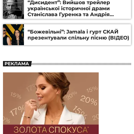
“Дисидент”: Вийшов трейлер
української історичної драми
Станіслава Гуренка та Андрія
Алфьорова (ВІДЕО)
“Божевільні”: Jamala і гурт СКАЙ
презентували спільну пісню (ВІДЕО)
РЕКЛАМА