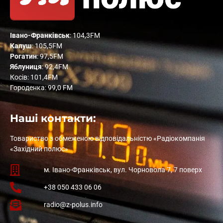
Івано-Франківськ
: 104,3FM
Калуш
: 105,5FM
Рогатин
: 97,5FM
Яблуниця
: 92,4FM
Косів: 101,4FM
Городенка: 99,0 FM
Наші контакти:
Товариство з обмеженою відповідальністю «Радіокомпанія
«Західний полюс»
м. Івано-Франківськ, вул. Чорновола 7, 7 поверх
+38 050 433 06 06
radio@z-polus.info