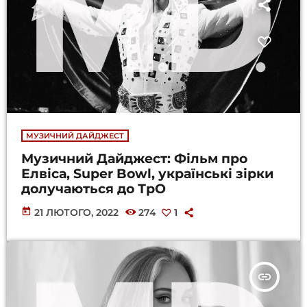
МУЗИЧНИЙ ДАЙДЖЕСТ
Музичний Дайджест: Фільм про
Елвіса, Super Bowl, українські зірки
долучаються до ТрО
today
21 ЛЮТОГО, 2022
274
1
insert_link