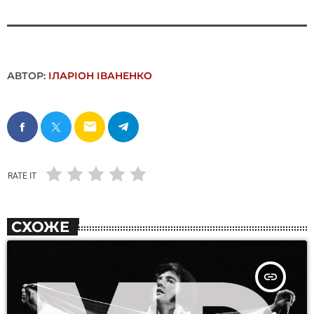
АВТОР:
ІЛАРІОН ІВАНЕНКО
email
RATE IT
СХОЖЕ
insert_link