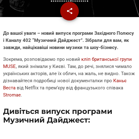
share
email
До вашої уваги – новий випуск програми Західного Полюсу
і Каналу 402 “Музичний Дайджест”. Зібрали для вам, як
завжди, найцікавіші новини музики та шоу-бізнесу.
Зокрема, розповідаємо про новий
кліп британської групи
MUSE
, який знімали у Києві. Там, до речі, знялися чимало
українських акторів, але їх облич, на жаль, не видно. Також
дізнавайтеся подробиці нової документалки про
Каньє
Веста
від Netflix та прем’єру від французького співака
Stromae
.
Дивіться випуск програми
Музичний Дайджест: