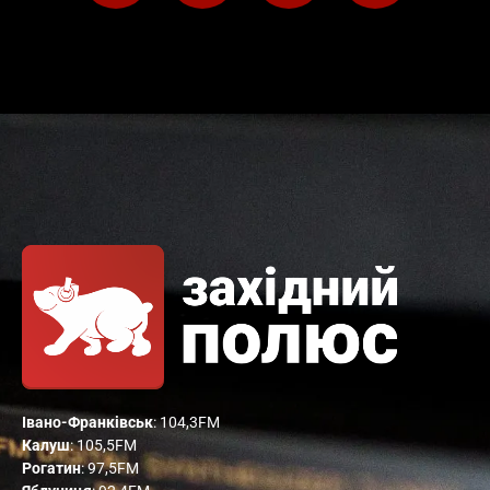
Івано-Франківськ
: 104,3FM
Калуш
: 105,5FM
Рогатин
: 97,5FM