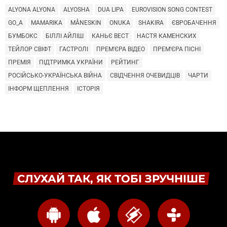
ALYONA ALYONA
ALYOSHA
DUA LIPA
EUROVISION SONG CONTEST
GO_A
MAMARIKA
MÅNESKIN
ONUKA
SHAKIRA
ЄВРОБАЧЕННЯ
БУМБОКС
БІЛЛІ АЙЛІШ
КАНЬЄ ВЕСТ
НАСТЯ КАМЕНСКИХ
ТЕЙЛОР СВІФТ
ГАСТРОЛІ
ПРЕМ'ЄРА ВІДЕО
ПРЕМ'ЄРА ПІСНІ
ПРЕМІЯ
ПІДТРИМКА УКРАЇНИ
РЕЙТИНГ
РОСІЙСЬКО-УКРАЇНСЬКА ВІЙНА
СВІДЧЕННЯ ОЧЕВИДЦІВ
ЧАРТИ
ІНФОРМ ЩЕПЛЕННЯ
ІСТОРІЯ
СЛУХАЙ ТАК, ЯК ТОБІ ЗРУЧНІШЕ