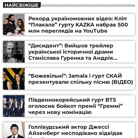
НАЙСВІЖІШЕ
Рекорд україномовних відео: Кліп
“Плакала” гурту KAZKA набрав 500
млн переглядів на YouTube
“Дисидент”: Вийшов трейлер
української історичної драми
Станіслава Гуренка та Андрія
Алфьорова (ВІДЕО)
“Божевільні”: Jamala і гурт СКАЙ
презентували спільну пісню (ВІДЕО)
Південнокорейський гурт BTS
оголосив бойкот премії “Греммі”
через нову номінацію
Голлівудський актор Джессі
Айзенберг несподівано відвідав