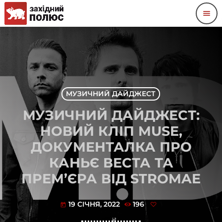
menu
МУЗИЧНИЙ ДАЙДЖЕСТ
МУЗИЧНИЙ ДАЙДЖЕСТ:
НОВИЙ КЛІП MUSE,
ДОКУМЕНТАЛКА ПРО
КАНЬЄ ВЕСТА ТА
ПРЕМ’ЄРА ВІД STROMAE
19 СІЧНЯ, 2022
196
today