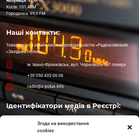
Яблуниця
: 92,4FM
Косів: 101,4FM
Городенка: 99,0 FM
Наші контакти:
Товариство з обмеженою відповідальністю «Радіокомпанія
«Західний полюс»
м. Івано-Франківськ, вул. Чорновола 7, 7 поверх
+38 050 433 06 06
radio@z-polus.info
Ідентифікатори медіа в Реєстрі:
Івано-Франківськ
: L11-00661
Згода на використання
Калуш
: L11-01410
cookies
Рогатин
: L11-01801
Яблуниця
: L11-01720