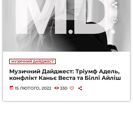
МУЗИЧНИЙ ДАЙДЖЕСТ
Музичний Дайджест: Тріумф Адель,
конфлікт Каньє Веста та Біллі Айліш
today
15 ЛЮТОГО, 2022
330