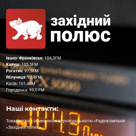
Івано-Франківськ
: 104,3FM
Калуш
: 105,5FM
Рогатин
: 97,5FM
Яблуниця
: 92,4FM
Косів: 101,4FM
Городенка: 99,0 FM
Наші контакти:
Товариство з обмеженою відповідальністю «Радіокомпанія
«Західний полюс»