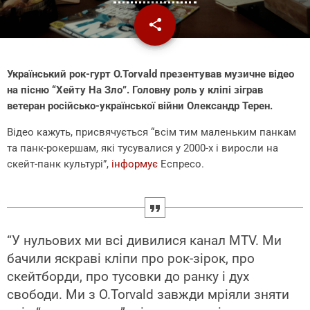
share
email
Український рок-гурт O.Torvald презентував музичне відео
на пісню “Хейту На Зло”. Головну роль у кліпі зіграв
ветеран російсько-української війни Олександр Терен.
Відео кажуть, присвячується “всім тим маленьким панкам
та панк-рокершам, які тусувалися у 2000-х і виросли на
скейт-панк культурі”,
інформує
Еспресо.
“У нульових ми всі дивилися канал MTV. Ми
бачили яскраві кліпи про рок-зірок, про
скейтборди, про тусовки до ранку і дух
свободи. Ми з O.Torvald завжди мріяли зняти