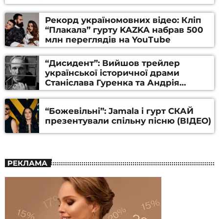
Рекорд україномовних відео: Кліп
“Плакала” гурту KAZKA набрав 500
млн переглядів на YouTube
“Дисидент”: Вийшов трейлер
української історичної драми
Станіслава Гуренка та Андрія
Алфьорова (ВІДЕО)
“Божевільні”: Jamala і гурт СКАЙ
презентували спільну пісню (ВІДЕО)
РЕКЛАМА