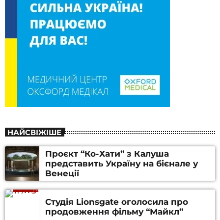
НАЙСВІЖІШЕ
Проєкт “Ко-Хати” з Калуша
представить Україну на бієнале у
Венеції
Студія Lionsgate оголосила про
продовження фільму “Майкл”