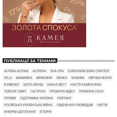
ПУБЛІКАЦІЇ ЗА ТЕМАМИ
ALYONA ALYONA
ALYOSHA
DUA LIPA
EUROVISION SONG CONTEST
GO_A
MAMARIKA
MÅNESKIN
ONUKA
SHAKIRA
ЄВРОБАЧЕННЯ
БУМБОКС
БІЛЛІ АЙЛІШ
КАНЬЄ ВЕСТ
НАСТЯ КАМЕНСКИХ
ТЕЙЛОР СВІФТ
ГАСТРОЛІ
ПРЕМ'ЄРА ВІДЕО
ПРЕМ'ЄРА ПІСНІ
ПРЕМІЯ
ПІДТРИМКА УКРАЇНИ
РЕЙТИНГ
РОСІЙСЬКО-УКРАЇНСЬКА ВІЙНА
СВІДЧЕННЯ ОЧЕВИДЦІВ
ЧАРТИ
ІНФОРМ ЩЕПЛЕННЯ
ІСТОРІЯ