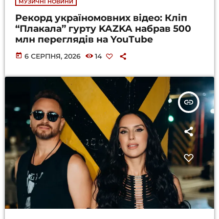
МУЗИЧНІ НОВИНИ
Рекорд україномовних відео: Кліп
“Плакала” гурту KAZKA набрав 500
млн переглядів на YouTube
today
6 СЕРПНЯ, 2026
14
insert_link