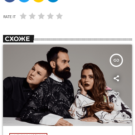
RATE IT
СХОЖЕ
insert_link