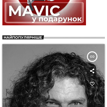
НАЙПОПУЛЯРНІШЕ
insert_link