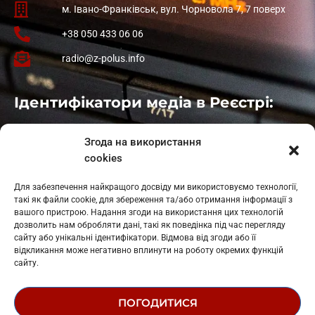
м. Івано-Франківськ, вул. Чорновола 7, 7 поверх
+38 050 433 06 06
radio@z-polus.info
Ідентифікатори медіа в Реєстрі:
Івано-Франківськ
: L11-00661
Згода на використання
Калуш
: L11-01410
cookies
Рогатин
: L11-01801
Яблуниця
: L11-01720
Для забезпечення найкращого досвіду ми використовуємо технології,
Косів: L11-01805
такі як файли cookie, для збереження та/або отримання інформації з
Гарасимів: L11-02274
вашого пристрою. Надання згоди на використання цих технологій
дозволить нам обробляти дані, такі як поведінка під час перегляду
сайту або унікальні ідентифікатори. Відмова від згоди або її
відкликання може негативно вплинути на роботу окремих функцій
сайту.
ПОГОДИТИСЯ