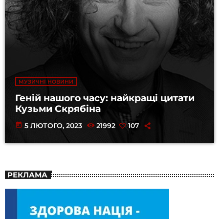
МУЗИЧНІ НОВИНИ
Геній нашого часу: найкращі цитати
Кузьми Скрябіна
today
5 ЛЮТОГО, 2023
21992
107
РЕКЛАМА