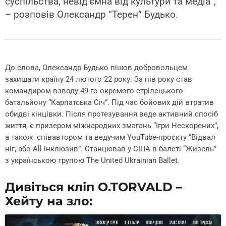
суспільства, невідʼємна від культури та медіа”,
– розповів Олександр “Терен” Будько.
До слова, Олександр Будько пішов добровольцем
захищати країну 24 лютого 22 року. За пів року став
командиром взводу 49-го окремого стрілецького
батальйону “Карпатська Січ”. Під час бойових дій втратив
обидві кінцівки. Після протезування веде активний спосіб
життя, є призером міжнародних змагань “Ігри Нескорених”,
а також співавтором та ведучим YouTube-проєкту “Відвал
ніг, або All інклюзив”. Станцював у США в балеті “Жизель”
з українською трупою The United Ukrainian Ballet.
Дивіться кліп O.TORVALD –
Хейту на зло: